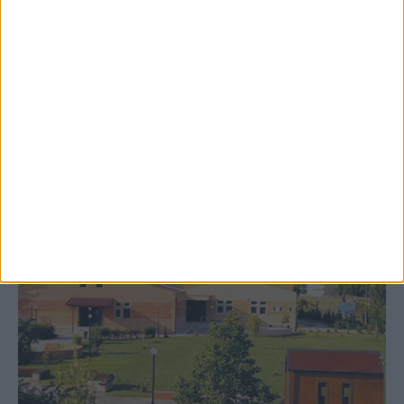
8 Αυγούστου 2026, 9:41 πμ
Δωρεά ακινήτου και μελέτης για τη
δημιουργία «Κειμηλιοαρχείου» στη
Ρεντίνα
ΚΑΡΔΙΤΣΑ