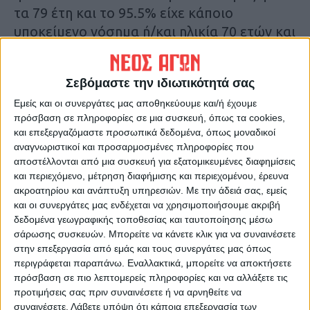
τα 79 έτη και το 95.5% είχε κάποιο
υποκείμενο νόσημα ή/και ηλικία 70 ετών και
άνω».
Σεβόμαστε την ιδιωτικότητά σας
Τελευταίες Ειδήσεις Σήμερα
Εμείς και οι συνεργάτες μας αποθηκεύουμε και/ή έχουμε
πρόσβαση σε πληροφορίες σε μια συσκευή, όπως τα cookies,
και επεξεργαζόμαστε προσωπικά δεδομένα, όπως μοναδικοί
Ακολούθησε την εφημερίδα ΝΕΟΣ
αναγνωριστικοί και προσαρμοσμένες πληροφορίες που
ΑΓΩΝ στο Google News!
αποστέλλονται από μια συσκευή για εξατομικευμένες διαφημίσεις
και περιεχόμενο, μέτρηση διαφήμισης και περιεχομένου, έρευνα
Όλες οι εξελίξεις στην περιοχή της
Καρδίτσας και ευρύτερα της Θεσσαλίας
ακροατηρίου και ανάπτυξη υπηρεσιών.
Με την άδειά σας, εμείς
και οι συνεργάτες μας ενδέχεται να χρησιμοποιήσουμε ακριβή
δεδομένα γεωγραφικής τοποθεσίας και ταυτοποίησης μέσω
σάρωσης συσκευών. Μπορείτε να κάνετε κλικ για να συναινέσετε
ΠΡΟΗΓΟΥΜΕΝΟ ΑΡΘΡΟ
ΕΠΟΜΕΝΟ ΑΡΘΡΟ
στην επεξεργασία από εμάς και τους συνεργάτες μας όπως
Τα νούμερα της πανδημίας
Αρνητικά όλα τα
περιγράφεται παραπάνω. Εναλλακτικά, μπορείτε να αποκτήσετε
καθορίζουν την επανέναρξη
rapid tests που
πρόσβαση σε πιο λεπτομερείς πληροφορίες και να αλλάξετε τις
της Γ' Εθνικής...
διενεργήθηκαν στη Δημοτική
προτιμήσεις σας πριν συναινέσετε ή να αρνηθείτε να
αγορά Μουζακίου
συναινέσετε.
Λάβετε υπόψη ότι κάποια επεξεργασία των