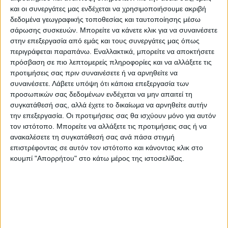
αγροτεμάχια συνολικής έκτασης 409.555
και οι συνεργάτες μας ενδέχεται να χρησιμοποιήσουμε ακριβή
στρεμμάτων…
δεδομένα γεωγραφικής τοποθεσίας και ταυτοποίησης μέσω
σάρωσης συσκευών. Μπορείτε να κάνετε κλικ για να συναινέσετε
στην επεξεργασία από εμάς και τους συνεργάτες μας όπως
30% κάτω από το ελάχιστο όριο για τη
περιγράφεται παραπάνω. Εναλλακτικά, μπορείτε να αποκτήσετε
συνδεδεμένη
πρόσβαση σε πιο λεπτομερείς πληροφορίες και να αλλάξετε τις
προτιμήσεις σας πριν συναινέσετε ή να αρνηθείτε να
Ουσιαστικά με μέση απόδοση στο βαμβάκι
συναινέσετε.
Λάβετε υπόψη ότι κάποια επεξεργασία των
προσωπικών σας δεδομένων ενδέχεται να μην απαιτεί τη
στα 190 κιλά, μιλάμε ότι κινείται περίπου
συγκατάθεσή σας, αλλά έχετε το δικαίωμα να αρνηθείτε αυτήν
27% κάτω από τα ελάχιστα κιλά που
την επεξεργασία. Οι προτιμήσεις σας θα ισχύουν μόνο για αυτόν
απαιτούνται στο Ν. Καρδίτσας για τη λήψη
τον ιστότοπο. Μπορείτε να αλλάξετε τις προτιμήσεις σας ή να
ανακαλέσετε τη συγκατάθεσή σας ανά πάσα στιγμή
της συνδεδεμένης ενίσχυσης.
επιστρέφοντας σε αυτόν τον ιστότοπο και κάνοντας κλικ στο
κουμπί "Απορρήτου" στο κάτω μέρος της ιστοσελίδας.
Η Διεπαγγελματική Οργάνωση Βάμβακος
ζητά τη μείωση του ελάχιστου ορίου
παραγωγής για τη λήψη συνδεδεμένης κατά
30% για όλες τις καλλιεργητικές περιοχές.
Πάντως ακόμη και ένα μείον 30% για όλες