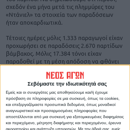
σχεδόν ένα μήνα μετά τις πλημμύρες του
«Ντάνιελ» τα στοιχεία των παραδόσεων
ήταν αποκαρδιωτικά.
Τέτοιες ημέρες μόλις 1.333 παραγωγοί είχαν
προχωρήσει σε παραδόσεις 2.670 παρτίδων
βάμβακος. Μόλις 17.384 τόνοι είχαν
παραδοθεί με τη μέση απόδοση να φθάνει
τότε τα 47 κιλά! Πρέπει να ανατρέξουμε στο
2022 για να βρούμε στοιχεία που να
Σεβόμαστε την ιδιωτικότητά σας
καταγράφουν μια ομαλή εικόνα.
Συγκεκριμένα τέλη Οκτωβρίου το 2022,
Εμείς και οι συνεργάτες μας αποθηκεύουμε και/ή έχουμε
πρόσβαση σε πληροφορίες σε μια συσκευή, όπως τα cookies,
6.869 παραγωγοί είχαν παραδώσει 25.917
και επεξεργαζόμαστε προσωπικά δεδομένα, όπως μοναδικοί
παρτίδες βάμβακος, ενώ η μέση απόδοση
αναγνωριστικοί και προσαρμοσμένες πληροφορίες που
ανέρχονταν σε 355 κιλά. Συνολικά 7.592
αποστέλλονται από μια συσκευή για εξατομικευμένες διαφημίσεις
και περιεχόμενο, μέτρηση διαφήμισης και περιεχομένου, έρευνα
παραγωγοί είχαν καλλιεργήσει 24.090
ακροατηρίου και ανάπτυξη υπηρεσιών.
Με την άδειά σας, εμείς