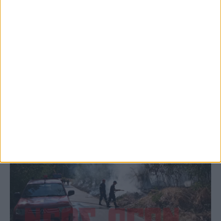
Παρανάλωμα του πυρός έγινε ΙΧ έξω από
το Μορφοβούνι, έσπευσε η Πυροσβεστική
(ΦΩΤΟ)
ΚΑΡΔΙΤΣΑ