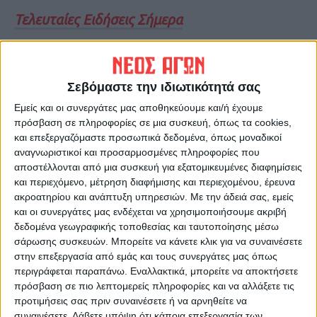
Τελευταίες Ειδήσεις Σήμερα
Ακολούθησε την εφημερίδα ΝΕΟΣ
Σεβόμαστε την ιδιωτικότητά σας
ΑΓΩΝ στο Google News!
Εμείς και οι συνεργάτες μας αποθηκεύουμε και/ή έχουμε
Όλες οι εξελίξεις στην περιοχή της
πρόσβαση σε πληροφορίες σε μια συσκευή, όπως τα cookies,
Καρδίτσας και ευρύτερα της Θεσσαλίας
και επεξεργαζόμαστε προσωπικά δεδομένα, όπως μοναδικοί
αναγνωριστικοί και προσαρμοσμένες πληροφορίες που
αποστέλλονται από μια συσκευή για εξατομικευμένες διαφημίσεις
ΠΡΟΗΓΟΥΜΕΝΟ ΑΡΘΡΟ
ΕΠΟΜΕΝΟ ΑΡΘΡΟ
και περιεχόμενο, μέτρηση διαφήμισης και περιεχομένου, έρευνα
Ξύπνησε τη Λάρισα σεισμός
Ξεκινούν οι εμβολιασμοί των
ακροατηρίου και ανάπτυξη υπηρεσιών.
Με την άδειά σας, εμείς
3,7 ρίχτερ που σημειώθηκε
30άρηδων, από Πέμπτη η
και οι συνεργάτες μας ενδέχεται να χρησιμοποιήσουμε ακριβή
στις 2.51 τα ξημερώματα
πλατφόρμα για 40άρηδες
δεδομένα γεωγραφικής τοποθεσίας και ταυτοποίησης μέσω
-Ποιοι κάνουν AstraZeneca
σάρωσης συσκευών. Μπορείτε να κάνετε κλικ για να συναινέσετε
στην επεξεργασία από εμάς και τους συνεργάτες μας όπως
περιγράφεται παραπάνω. Εναλλακτικά, μπορείτε να αποκτήσετε
πρόσβαση σε πιο λεπτομερείς πληροφορίες και να αλλάξετε τις
προτιμήσεις σας πριν συναινέσετε ή να αρνηθείτε να
συναινέσετε.
Λάβετε υπόψη ότι κάποια επεξεργασία των