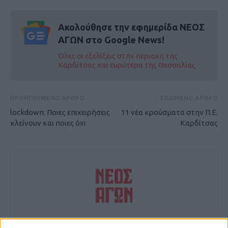
Ακολούθησε την εφημερίδα ΝΕΟΣ
ΑΓΩΝ στο Google News!
Όλες οι εξελίξεις στην περιοχή της
Καρδίτσας και ευρύτερα της Θεσσαλίας
ΠΡΟΗΓΟΥΜΕΝΟ ΑΡΘΡΟ
ΕΠΟΜΕΝΟ ΑΡΘΡΟ
lockdown: Ποιες επιχειρήσεις
11 νέα κρούσματα στην Π.Ε.
κλείνουν και ποιες όχι
Καρδίτσας
Δημοσιογραφική Ομάδα ΝΕΟΣ ΑΓΩΝ