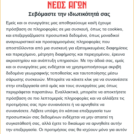
https://neosagon.gr
Σεβόμαστε την ιδιωτικότητά σας
Η Αρχαιότερη Καθημερινή Πρωινή Εφημερίδα της Καρδίτσας
Εμείς και οι συνεργάτες μας αποθηκεύουμε και/ή έχουμε
πρόσβαση σε πληροφορίες σε μια συσκευή, όπως τα cookies,
και επεξεργαζόμαστε προσωπικά δεδομένα, όπως μοναδικοί
αναγνωριστικοί και προσαρμοσμένες πληροφορίες που
αποστέλλονται από μια συσκευή για εξατομικευμένες διαφημίσεις
ΠΑΡΟΜΟΙΑ ΑΡΘΡΑ
και περιεχόμενο, μέτρηση διαφήμισης και περιεχομένου, έρευνα
ακροατηρίου και ανάπτυξη υπηρεσιών.
Με την άδειά σας, εμείς
και οι συνεργάτες μας ενδέχεται να χρησιμοποιήσουμε ακριβή
δεδομένα γεωγραφικής τοποθεσίας και ταυτοποίησης μέσω
σάρωσης συσκευών. Μπορείτε να κάνετε κλικ για να συναινέσετε
στην επεξεργασία από εμάς και τους συνεργάτες μας όπως
περιγράφεται παραπάνω. Εναλλακτικά, μπορείτε να αποκτήσετε
πρόσβαση σε πιο λεπτομερείς πληροφορίες και να αλλάξετε τις
προτιμήσεις σας πριν συναινέσετε ή να αρνηθείτε να
συναινέσετε.
Λάβετε υπόψη ότι κάποια επεξεργασία των
προσωπικών σας δεδομένων ενδέχεται να μην απαιτεί τη
συγκατάθεσή σας, αλλά έχετε το δικαίωμα να αρνηθείτε αυτήν
την επεξεργασία. Οι προτιμήσεις σας θα ισχύουν μόνο για αυτόν