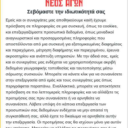
Δημοσιογραφική Ομάδα ΝΕΟΣ ΑΓΩΝ
Σεβόμαστε την ιδιωτικότητά σας
https://neosagon.gr
Η Αρχαιότερη Καθημερινή Πρωινή Εφημερίδα της Καρδίτσας
Εμείς και οι συνεργάτες μας αποθηκεύουμε και/ή έχουμε
πρόσβαση σε πληροφορίες σε μια συσκευή, όπως τα cookies,
και επεξεργαζόμαστε προσωπικά δεδομένα, όπως μοναδικοί
αναγνωριστικοί και προσαρμοσμένες πληροφορίες που
αποστέλλονται από μια συσκευή για εξατομικευμένες διαφημίσεις
και περιεχόμενο, μέτρηση διαφήμισης και περιεχομένου, έρευνα
ΠΑΡΟΜΟΙΑ ΑΡΘΡΑ
ακροατηρίου και ανάπτυξη υπηρεσιών.
Με την άδειά σας, εμείς
και οι συνεργάτες μας ενδέχεται να χρησιμοποιήσουμε ακριβή
δεδομένα γεωγραφικής τοποθεσίας και ταυτοποίησης μέσω
σάρωσης συσκευών. Μπορείτε να κάνετε κλικ για να συναινέσετε
στην επεξεργασία από εμάς και τους συνεργάτες μας όπως
περιγράφεται παραπάνω. Εναλλακτικά, μπορείτε να αποκτήσετε
πρόσβαση σε πιο λεπτομερείς πληροφορίες και να αλλάξετε τις
προτιμήσεις σας πριν συναινέσετε ή να αρνηθείτε να
συναινέσετε.
Λάβετε υπόψη ότι κάποια επεξεργασία των
προσωπικών σας δεδομένων ενδέχεται να μην απαιτεί τη
συγκατάθεσή σας, αλλά έχετε το δικαίωμα να αρνηθείτε αυτήν
την επεξεργασία. Οι προτιμήσεις σας θα ισχύουν μόνο για αυτόν
τον ιστότοπο. Μπορείτε να αλλάξετε τις προτιμήσεις σας ή να