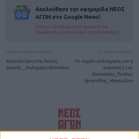
Ακολούθησε την εφημερίδα ΝΕΟΣ
ΑΓΩΝ στο Google News!
Όλες οι εξελίξεις στην περιοχή της
Καρδίτσας και ευρύτερα της Θεσσαλίας
ΠΡΟΗΓΟΥΜΕΝΟ ΑΡΘΡΟ
ΕΠΟΜΕΝΟ ΑΡΘΡΟ
Αγανάκτηση στις λαϊκές
Το ταμείο ανάκαμψης και η
αγορές _ Καλημέρα Θεσσαλία
ανάπτυξη της
Θεσσαλίας_Παύλος
Χρηστίδης_Μαγκαζίνο