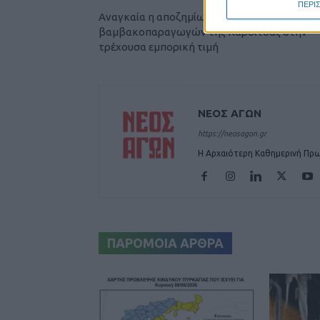
ΠΕΡΙ
Αναγκαία η αποζημίωση των
βαμβακοπαραγωγών της Καρδίτσας στην
τρέχουσα εμπορική τιμή
ΝΕΟΣ ΑΓΩΝ
https://neosagon.gr
Η Αρχαιότερη Καθημερινή Πρω
ΠΑΡΟΜΟΙΑ ΑΡΘΡΑ