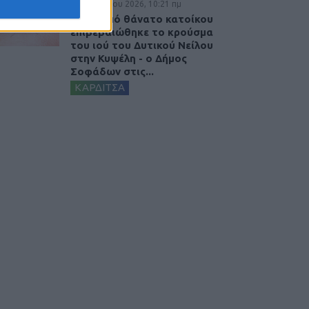
7 Αυγούστου 2026, 10:21 πμ
Μετά από θάνατο κατοίκου
επιβεβαιώθηκε το κρούσμα
του ιού του Δυτικού Νείλου
στην Κυψέλη - ο Δήμος
Σοφάδων στις...
ΚΑΡΔΙΤΣΑ