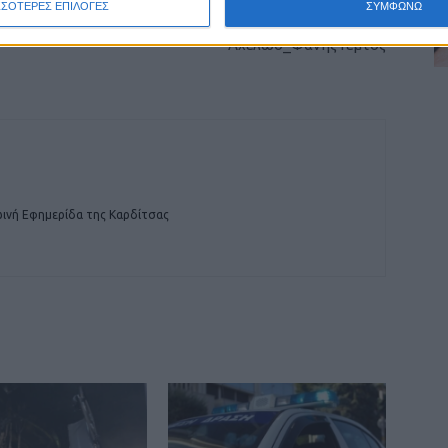
ΣΣΟΤΕΡΕΣ ΕΠΙΛΟΓΕΣ
ΣΥΜΦΩΝΩ
Κόντρα με δυτική Ελλάδα για τον
Αχελώο_Φάνης Γέμτος
ινή Εφημερίδα της Καρδίτσας