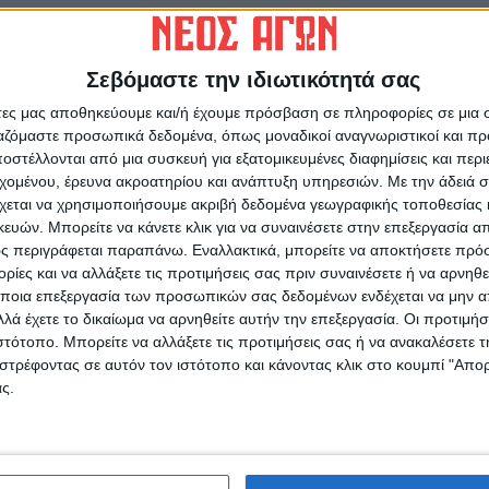
ί αύριο στην Κεντρική Πλατεία της Καρδίτσας
ρι, από τις 8 το πρωί έως τη 2 το μεσημέρι στην
Σεβόμαστε την ιδιωτικότητά σας
ς 8 έως τις 11 το πρωί στην Κεντρική Πλατεία
άτες μας αποθηκεύουμε και/ή έχουμε πρόσβαση σε πληροφορίες σε μια
ργαζόμαστε προσωπικά δεδομένα, όπως μοναδικοί αναγνωριστικοί και 
στέλλονται από μια συσκευή για εξατομικευμένες διαφημίσεις και περ
τρείο Φύλλου, , από τις 8.30 έως τις 9.30 το
εχομένου, έρευνα ακροατηρίου και ανάπτυξη υπηρεσιών.
Με την άδειά σα
 Πλαστήρα στο Μορφοβούνι και από τις 9.30
χεται να χρησιμοποιήσουμε ακριβή δεδομένα γεωγραφικής τοποθεσίας 
έντρο Μορφοβουνίου.
ών. Μπορείτε να κάνετε κλικ για να συναινέσετε στην επεξεργασία απ
ς περιγράφεται παραπάνω. Εναλλακτικά, μπορείτε να αποκτήσετε πρό
ίες και να αλλάξετε τις προτιμήσεις σας πριν συναινέσετε ή να αρνηθεί
ποια επεξεργασία των προσωπικών σας δεδομένων ενδέχεται να μην απ
λά έχετε το δικαίωμα να αρνηθείτε αυτήν την επεξεργασία. Οι προτιμήσ
ιστότοπο. Μπορείτε να αλλάξετε τις προτιμήσεις σας ή να ανακαλέσετε
στρέφοντας σε αυτόν τον ιστότοπο και κάνοντας κλικ στο κουμπί "Απ
ρίδα ΝΕΟΣ ΑΓΩΝ στο Google News!
ς.
οχή της Καρδίτσας και ευρύτερα της Θεσσαλίας
ΕΠΟΜΕΝΟ ΑΡΘΡΟ