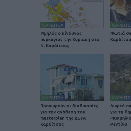
ΚΑΡΔΙΤΣΑ
ΚΑΡΔΙΤΣ
Υψηλός ο κίνδυνος
Φωτιά σε
πυρκαγιάς την Κυριακή στο
Καρδίτσ
Ν. Καρδίτσας
ΚΑΡΔΙΤΣΑ
ΚΑΡΔΙΤΣ
Προχωρούν οι διαδικασίες
Δωρεά ακ
για την ανάθεση του
για τη δη
masterplan της ΔΕΥΑ
«Κειμηλι
Καρδίτσας
Ρεντίνα