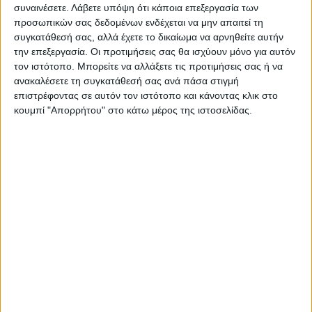
συναινέσετε.
Λάβετε υπόψη ότι κάποια επεξεργασία των
ΝΕΟΣ ΑΓΩΝ
προσωπικών σας δεδομένων ενδέχεται να μην απαιτεί τη
συγκατάθεσή σας, αλλά έχετε το δικαίωμα να αρνηθείτε αυτήν
https://neosagon.gr
την επεξεργασία. Οι προτιμήσεις σας θα ισχύουν μόνο για αυτόν
Η Αρχαιότερη Καθημερινή Πρωινή Εφημερίδα της Καρδίτσας
τον ιστότοπο. Μπορείτε να αλλάξετε τις προτιμήσεις σας ή να
ανακαλέσετε τη συγκατάθεσή σας ανά πάσα στιγμή
επιστρέφοντας σε αυτόν τον ιστότοπο και κάνοντας κλικ στο
κουμπί "Απορρήτου" στο κάτω μέρος της ιστοσελίδας.
ΠΑΡΟΜΟΙΑ ΑΡΘΡΑ