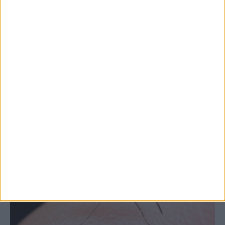
7 Αυγούστου 2026, 10:52 πμ
Θετικό το εμπορικό ισοζύγιο στη
Θεσσαλία, με την Καρδίτσα όμως ουραγό
στις εξαγωγές (πίνακες)
ΚΑΡΔΙΤΣΑ