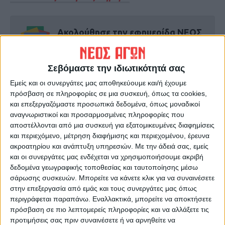
Ακολούθησε την εφημερίδα ΝΕΟΣ
ΑΓΩΝ στο Google News!
Όλες οι εξελίξεις στην περιοχή της
Σεβόμαστε την ιδιωτικότητά σας
Καρδίτσας και ευρύτερα της Θεσσαλίας
Εμείς και οι συνεργάτες μας αποθηκεύουμε και/ή έχουμε
πρόσβαση σε πληροφορίες σε μια συσκευή, όπως τα cookies,
ΠΡΟΗΓΟΥΜΕΝΟ ΑΡΘΡΟ
ΕΠΟΜΕΝΟ ΑΡΘΡΟ
και επεξεργαζόμαστε προσωπικά δεδομένα, όπως μοναδικοί
αναγνωριστικοί και προσαρμοσμένες πληροφορίες που
Σε εξέλιξη αντιπλημμυρικές
Συνεδριάζει εκτάκτως αυτήν
αποστέλλονται από μια συσκευή για εξατομικευμένες διαφημίσεις
παρεμβάσεις σε Μέγα και
την ώρα το Συμβούλιο
και περιεχόμενο, μέτρηση διαφήμισης και περιεχομένου, έρευνα
Καριτσιώτη
Ασφαλείας του ΟΗΕ
ακροατηρίου και ανάπτυξη υπηρεσιών.
Με την άδειά σας, εμείς
και οι συνεργάτες μας ενδέχεται να χρησιμοποιήσουμε ακριβή
δεδομένα γεωγραφικής τοποθεσίας και ταυτοποίησης μέσω
σάρωσης συσκευών. Μπορείτε να κάνετε κλικ για να συναινέσετε
στην επεξεργασία από εμάς και τους συνεργάτες μας όπως
περιγράφεται παραπάνω. Εναλλακτικά, μπορείτε να αποκτήσετε
πρόσβαση σε πιο λεπτομερείς πληροφορίες και να αλλάξετε τις
προτιμήσεις σας πριν συναινέσετε ή να αρνηθείτε να