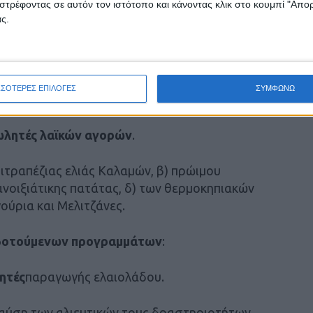
στρέφοντας σε αυτόν τον ιστότοπο και κάνοντας κλικ στο κουμπί "Απ
ς.
, σύμφωνα με το Προσωρινό Πλαίσιο ύψους:
ροβατοτροφίας.
ΣΣΟΤΕΡΕΣ ΕΠΙΛΟΓΕΣ
ΣΥΜΦΩΝΩ
ανθέων.
ωλητές λαϊκών αγορών
.
πιτραπέζιας ελιάς Καλαμών, β) πρώιμου
ανοιξιάτικης πατάτας, δ) των θερμοκηπιακών
ούρια και Μελιτζάνες.
δοτούμενων προγραμμάτων
:
ητές
παραγωγής ελαιολάδου.
παύση των αλιευτικών τους δραστηριοτήτων.