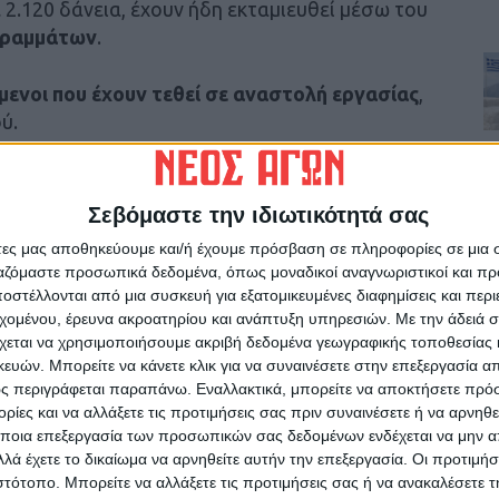
ε 2.120 δάνεια, έχουν ήδη εκταμιευθεί μέσω του
ογραμμάτων
.
μενοι που έχουν τεθεί σε αναστολή εργασίας
,
ύ.
τη στήριξη επιχειρήσεων, ελεύθερων
 Περιφέρειας Θεσσαλίας έχει χορηγηθεί
Σεβόμαστε την ιδιωτικότητά σας
ρώ
. Εκ των οποίων τα 94 εκατ. ευρώ στην
άτες μας αποθηκεύουμε και/ή έχουμε πρόσβαση σε πληροφορίες σε μια
 337 εκατ. ευρώ στην Περιφερειακή Ενότητα
ργαζόμαστε προσωπικά δεδομένα, όπως μοναδικοί αναγνωριστικοί και 
ιφερειακή Ενότητα Μαγνησίας και τα 154 εκατ.
στέλλονται από μια συσκευή για εξατομικευμένες διαφημίσεις και περ
ικάλων.
εχομένου, έρευνα ακροατηρίου και ανάπτυξη υπηρεσιών.
Με την άδειά σα
χεται να χρησιμοποιήσουμε ακριβή δεδομένα γεωγραφικής τοποθεσίας 
ών. Μπορείτε να κάνετε κλικ για να συναινέσετε στην επεξεργασία απ
ς περιγράφεται παραπάνω. Εναλλακτικά, μπορείτε να αποκτήσετε πρό
ίες και να αλλάξετε τις προτιμήσεις σας πριν συναινέσετε ή να αρνηθεί
ικής Ανάπτυξης, σχεδιάζονται και
ποια επεξεργασία των προσωπικών σας δεδομένων ενδέχεται να μην απ
ωτογενούς τομέα για την αντιμετώπιση των
λά έχετε το δικαίωμα να αρνηθείτε αυτήν την επεξεργασία. Οι προτιμήσ
ιστότοπο. Μπορείτε να αλλάξετε τις προτιμήσεις σας ή να ανακαλέσετε
. Μεταξύ άλλων, στην Περιφέρεια Θεσσαλίας: