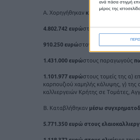
ανά πάσα στιγμή επι
μέρος της ιστοσελίδα
Α. Χορηγήθηκαν
κρατικές ενισχύσεις
4.802.742 ευρώ
στον τομέα της
αιγοπ
ΠΕΡΙ
910.250 ευρώ
στον τομέα παραγωγής
1.431.000 ευρώ
στους παραγωγούς
π
1.101.977 ευρώ
στους τομείς της α) ε
καρπουζιού χαμηλής κάλυψης, γ) της 
καλλιεργειών Κρήτης σε Τομάτες, Αγγ
Β. Καταβλήθηκαν
μέσω συγχρηματο
5.771.350 ευρώ στους ελαιοκαλλιεργ
1.118.372 ευρώ στους αλιείς
για την 