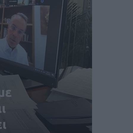
με
ι
ι