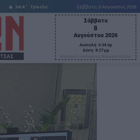
C
34.4
Τρίκαλα
Σάββατο, 8 Αύγουστος 2026
Σάββατο
8
Αυγούστου 2026
Ανατολή:
6:34 πμ
Δύση:
8:27 μμ
ΙΤΣΑΣ
Αιμιλιανού ομολογήτου, Μύρωνος Κρήτης