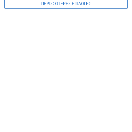
ΘΕΣΣΑΛΙΑ FM
ΠΕΡΙΣΣΟΤΕΡΕΣ ΕΠΙΛΟΓΕΣ
ΑΚΟΥΣΤΕ ΖΩΝΤΑΝΑ
ΕΠΙΚΕΦΑΛΗΣ ΕΙΔΗΣΕΙΣ