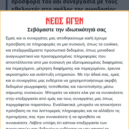
προσφορά του και συνεργασία με τους
εθελοντές στο σκέλος της αιμοδοσίας.
Κ.Π.
Σεβόμαστε την ιδιωτικότητά σας
Τελευταίες Ειδήσεις Σήμερα
Εμείς και οι συνεργάτες μας αποθηκεύουμε και/ή έχουμε
πρόσβαση σε πληροφορίες σε μια συσκευή, όπως τα cookies,
και επεξεργαζόμαστε προσωπικά δεδομένα, όπως μοναδικοί
Ακολούθησε την εφημερίδα ΝΕΟΣ
αναγνωριστικοί και προσαρμοσμένες πληροφορίες που
ΑΓΩΝ στο Google News!
αποστέλλονται από μια συσκευή για εξατομικευμένες διαφημίσεις
και περιεχόμενο, μέτρηση διαφήμισης και περιεχομένου, έρευνα
Όλες οι εξελίξεις στην περιοχή της
ακροατηρίου και ανάπτυξη υπηρεσιών.
Με την άδειά σας, εμείς
Καρδίτσας και ευρύτερα της Θεσσαλίας
και οι συνεργάτες μας ενδέχεται να χρησιμοποιήσουμε ακριβή
δεδομένα γεωγραφικής τοποθεσίας και ταυτοποίησης μέσω
σάρωσης συσκευών. Μπορείτε να κάνετε κλικ για να συναινέσετε
ΠΡΟΗΓΟΥΜΕΝΟ ΑΡΘΡΟ
ΕΠΟΜΕΝΟ ΑΡΘΡΟ
στην επεξεργασία από εμάς και τους συνεργάτες μας όπως
Αρση μέτρων: Μάσκες τέλος
Οι Μουσικοί της Καρδίτσας
περιγράφεται παραπάνω. Εναλλακτικά, μπορείτε να αποκτήσετε
σε εξωτερικούς χώρους
ζητούν τη στήριξη των
πρόσβαση σε πιο λεπτομερείς πληροφορίες και να αλλάξετε τις
τοπικών φορέων
προτιμήσεις σας πριν συναινέσετε ή να αρνηθείτε να
συναινέσετε.
Λάβετε υπόψη ότι κάποια επεξεργασία των
προσωπικών σας δεδομένων ενδέχεται να μην απαιτεί τη