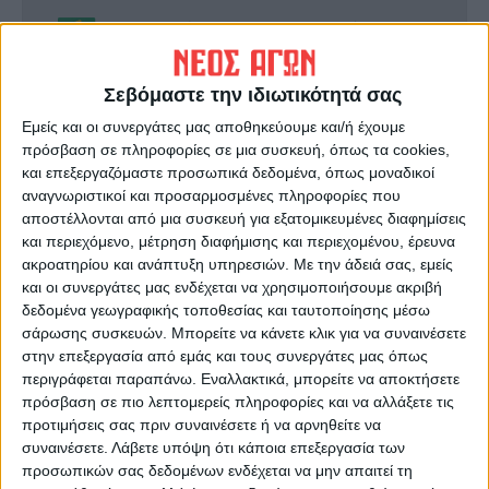
Ακολούθησε την εφημερίδα ΝΕΟΣ
ΑΓΩΝ στο Google News!
Όλες οι εξελίξεις στην περιοχή της
Σεβόμαστε την ιδιωτικότητά σας
Καρδίτσας και ευρύτερα της Θεσσαλίας
Εμείς και οι συνεργάτες μας αποθηκεύουμε και/ή έχουμε
πρόσβαση σε πληροφορίες σε μια συσκευή, όπως τα cookies,
και επεξεργαζόμαστε προσωπικά δεδομένα, όπως μοναδικοί
ΠΡΟΗΓΟΥΜΕΝΟ ΑΡΘΡΟ
ΕΠΟΜΕΝΟ ΑΡΘΡΟ
αναγνωριστικοί και προσαρμοσμένες πληροφορίες που
Μοναδικές εικόνες στη Λίμνη
“Τραβούν” χειρόφρενο
αποστέλλονται από μια συσκευή για εξατομικευμένες διαφημίσεις
Πλαστήρα από... ψηλά
τουλάχιστον 1.700 οχήματα
και περιεχόμενο, μέτρηση διαφήμισης και περιεχομένου, έρευνα
στο Ν. Καρδίτσας
ακροατηρίου και ανάπτυξη υπηρεσιών.
Με την άδειά σας, εμείς
και οι συνεργάτες μας ενδέχεται να χρησιμοποιήσουμε ακριβή
δεδομένα γεωγραφικής τοποθεσίας και ταυτοποίησης μέσω
σάρωσης συσκευών. Μπορείτε να κάνετε κλικ για να συναινέσετε
στην επεξεργασία από εμάς και τους συνεργάτες μας όπως
περιγράφεται παραπάνω. Εναλλακτικά, μπορείτε να αποκτήσετε
πρόσβαση σε πιο λεπτομερείς πληροφορίες και να αλλάξετε τις
προτιμήσεις σας πριν συναινέσετε ή να αρνηθείτε να
συναινέσετε.
Λάβετε υπόψη ότι κάποια επεξεργασία των
προσωπικών σας δεδομένων ενδέχεται να μην απαιτεί τη
Δημοσιογραφική Ομάδα ΝΕΟΣ ΑΓΩΝ