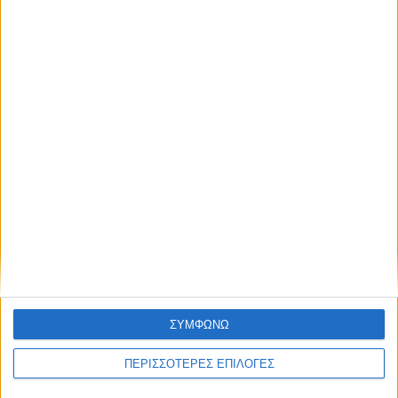
ΚΑΡΔΙΤΣΑ
Η ίδια εικόνα σε λίγες ημέρες στο μικρό
συντριβάνι στην Στ. Λάππα...
ΣΥΜΦΩΝΩ
ΘΕΣΣΑΛΙΑ FM
ΠΕΡΙΣΣΟΤΕΡΕΣ ΕΠΙΛΟΓΕΣ
ΑΚΟΥΣΤΕ ΖΩΝΤΑΝΑ