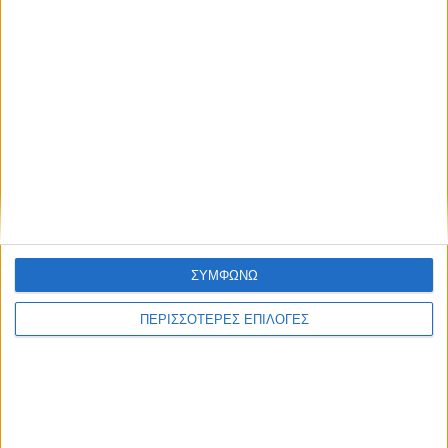
ΘΕΣΣΑΛΙΑ
Σοκ στον Αλμυρό – 41χρονος βίασε την
κόρη της συζύγου του
ΣΥΜΦΩΝΩ
ΠΕΡΙΣΣΟΤΕΡΕΣ ΕΠΙΛΟΓΕΣ