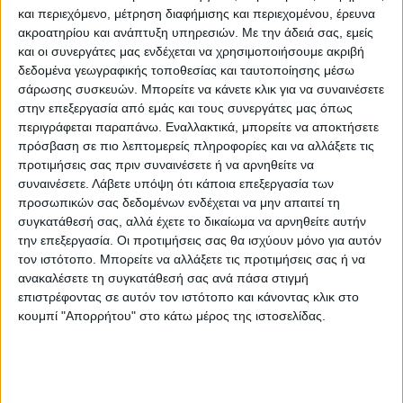
ανέργων, για τον μήνα Αύγουστο 2024,
και περιεχόμενο, μέτρηση διαφήμισης και περιεχομένου, έρευνα
(αφορά τον αριθμό των δικαιούχων που
ακροατηρίου και ανάπτυξη υπηρεσιών.
Με την άδειά σας, εμείς
πληρώθηκαν εντός του αντίστοιχου μήνα)
και οι συνεργάτες μας ενδέχεται να χρησιμοποιήσουμε ακριβή
δεδομένα γεωγραφικής τοποθεσίας και ταυτοποίησης μέσω
ένα ποσοστό 95% είναι κοινοί άνεργοι και
σάρωσης συσκευών. Μπορείτε να κάνετε κλικ για να συναινέσετε
λοιπές κατηγορίες επιδοτούμενων ανέργων
στην επεξεργασία από εμάς και τους συνεργάτες μας όπως
και οι υπόλοιποι είναι εποχικοί τουριστικών
περιγράφεται παραπάνω. Εναλλακτικά, μπορείτε να αποκτήσετε
πρόσβαση σε πιο λεπτομερείς πληροφορίες και να αλλάξετε τις
επαγγελμάτων.
προτιμήσεις σας πριν συναινέσετε ή να αρνηθείτε να
συναινέσετε.
Λάβετε υπόψη ότι κάποια επεξεργασία των
Ακόμη, από το σύνολο των επιδοτούμενων
προσωπικών σας δεδομένων ενδέχεται να μην απαιτεί τη
ανέργων ποσοστό 76,8% είναι κοινοί, 1,4%
συγκατάθεσή σας, αλλά έχετε το δικαίωμα να αρνηθείτε αυτήν
την επεξεργασία. Οι προτιμήσεις σας θα ισχύουν μόνο για αυτόν
είναι οικοδόμοι, 5,0% είναι εποχικοί
τον ιστότοπο. Μπορείτε να αλλάξετε τις προτιμήσεις σας ή να
τουριστικών επαγγελμάτων, και 0,8%) και
ανακαλέσετε τη συγκατάθεσή σας ανά πάσα στιγμή
0,1% είναι εκπαιδευτικοί.
επιστρέφοντας σε αυτόν τον ιστότοπο και κάνοντας κλικ στο
κουμπί "Απορρήτου" στο κάτω μέρος της ιστοσελίδας.
Αναφορικά με την εικόνα σε πανελλαδικό
επίπεδο το σύνολο των εγγεγραμμένων στο
μητρώο της ΔΥΠΑ για τον μήνα Αύγουστο