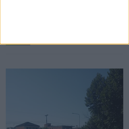
6 Αυγούστου 2026, 10:11 πμ
Ξεκινά η κατεδάφιση ετοιμόρροπων
κτιρίων σε Αγναντερό και Ριζοβούνι
ΚΑΡΔΙΤΣΑ