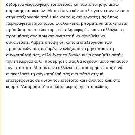
δεδομένα γεωγραφικής τοποθεσίας και ταυτοποίησης μέσω
ευτυχώς, αποδείχθηκε σκληρό… καρύδι,
σάρωσης συσκευών. Μπορείτε να κάνετε κλικ για να συναινέσετε
καθώς
βρέθηκε ζωντανή,
αν και ήταν
στην επεξεργασία από εμάς και τους συνεργάτες μας όπως
περιγράφεται παραπάνω. Εναλλακτικά, μπορείτε να αποκτήσετε
θαμμένη ζωντανή, δύο μέτρα κάτω από
πρόσβαση σε πιο λεπτομερείς πληροφορίες και να αλλάξετε τις
την επιφάνεια της γης.
προτιμήσεις σας πριν συναινέσετε ή να αρνηθείτε να
συναινέσετε.
Λάβετε υπόψη ότι κάποια επεξεργασία των
Φυσικά, ο Μα οδηγήθηκε στην φυλακή.
προσωπικών σας δεδομένων ενδέχεται να μην απαιτεί τη
συγκατάθεσή σας, αλλά έχετε το δικαίωμα να αρνηθείτε αυτήν
την επεξεργασία. Οι προτιμήσεις σας θα ισχύουν μόνο για αυτόν
τον ιστότοπο. Μπορείτε να αλλάξετε τις προτιμήσεις σας ή να
ανακαλέσετε τη συγκατάθεσή σας ανά πάσα στιγμή
επιστρέφοντας σε αυτόν τον ιστότοπο και κάνοντας κλικ στο
κουμπί "Απορρήτου" στο κάτω μέρος της ιστοσελίδας.