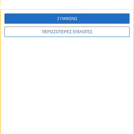
ΣΥΜΦΩΝΩ
ΠΕΡΙΣΣΟΤΕΡΕΣ ΕΠΙΛΟΓΕΣ
ΔΙΕΘΝΗ
Έκθεση-σοκ για τη Βενεζουέλα:
Υποσιτισμός, σκέψεις αυτοκτονίας και
τεράστιες ελλείψεις στα σχολεία