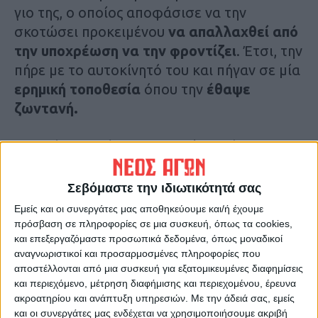
γιο της, ο οποίος αποφάσισε να την
σκοτώσει προκειμένου
να απαλλαχθεί από
την υποχρέωση να την φροντίζει
. Έτσι, την
πήρε με το αυτοκίνητό του και πήγαν σε μία
ερημική τοποθεσία
όπου την
έθαψε
ζωντανή.
Όταν όμως επέστρεψε χωρίς αυτή, η
σύζυγός του άρχισε να ανησυχεί και
αποφάσισε την Πέμπτη
να απευθυνθεί
Σεβόμαστε την ιδιωτικότητά σας
στην αστυνομία,
η οποία άρχισε τις
Εμείς και οι συνεργάτες μας αποθηκεύουμε και/ή έχουμε
ερωτήσεις στον 58χρονο άνδρα.
πρόσβαση σε πληροφορίες σε μια συσκευή, όπως τα cookies,
και επεξεργαζόμαστε προσωπικά δεδομένα, όπως μοναδικοί
αναγνωριστικοί και προσαρμοσμένες πληροφορίες που
Εκείνος ομολόγησε για την πράξη του και
αποστέλλονται από μια συσκευή για εξατομικευμένες διαφημίσεις
υπέδειξε στις αρχές το σημείο, όπου
και περιεχόμενο, μέτρηση διαφήμισης και περιεχομένου, έρευνα
ξεκίνησε το σκάψιμο για την ανεύρεση του
ακροατηρίου και ανάπτυξη υπηρεσιών.
Με την άδειά σας, εμείς
και οι συνεργάτες μας ενδέχεται να χρησιμοποιήσουμε ακριβή
πτώματος.
Η ηλικιωμένη γυναίκα όμως,