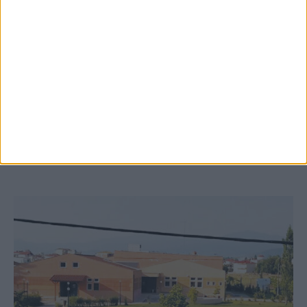
8 Αυγούστου 2026, 9:41 πμ
Δωρεά ακινήτου και μελέτης για τη
δημιουργία «Κειμηλιοαρχείου» στη
Ρεντίνα
ΚΑΡΔΙΤΣΑ