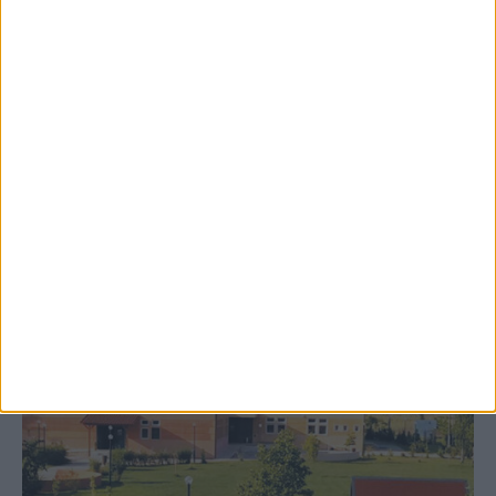
8 Αυγούστου 2026, 9:41 πμ
Δωρεά ακινήτου και μελέτης για τη
δημιουργία «Κειμηλιοαρχείου» στη
Ρεντίνα
ΚΑΡΔΙΤΣΑ