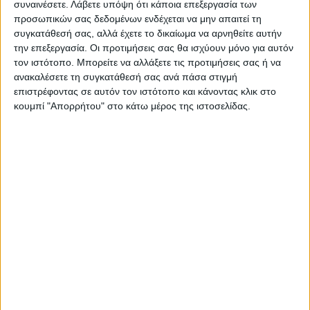
επικεφαλής η Ελλάδα στο
Μπουρούση για τον «τελικό»
συναινέσετε.
Λάβετε υπόψη ότι κάποια επεξεργασία των
Βαλκανικό πρωτάθλημα
του ΑΣΚ!
προσωπικών σας δεδομένων ενδέχεται να μην απαιτεί τη
βάδην
συγκατάθεσή σας, αλλά έχετε το δικαίωμα να αρνηθείτε αυτήν
την επεξεργασία. Οι προτιμήσεις σας θα ισχύουν μόνο για αυτόν
τον ιστότοπο. Μπορείτε να αλλάξετε τις προτιμήσεις σας ή να
ανακαλέσετε τη συγκατάθεσή σας ανά πάσα στιγμή
επιστρέφοντας σε αυτόν τον ιστότοπο και κάνοντας κλικ στο
κουμπί "Απορρήτου" στο κάτω μέρος της ιστοσελίδας.
Θεοδόσης Κατσάρας
https://neosagon.gr
ΠΑΡΟΜΟΙΑ ΑΡΘΡΑ