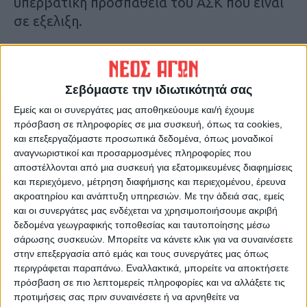
υπερβατική προσπάθεια του ΑΣΚ που είναι
σε εξελιξη.
Η εκπομπή θα ξεκινήσει στις 10 το πρωί και
μπορείτε να την ακούστε και ιντερνετικά
Σεβόμαστε την ιδιωτικότητά σας
EΔΩ
Εμείς και οι συνεργάτες μας αποθηκεύουμε και/ή έχουμε
πρόσβαση σε πληροφορίες σε μια συσκευή, όπως τα cookies,
Τελευταίες Ειδήσεις Σήμερα
και επεξεργαζόμαστε προσωπικά δεδομένα, όπως μοναδικοί
αναγνωριστικοί και προσαρμοσμένες πληροφορίες που
αποστέλλονται από μια συσκευή για εξατομικευμένες διαφημίσεις
Ακολούθησε την εφημερίδα ΝΕΟΣ
και περιεχόμενο, μέτρηση διαφήμισης και περιεχομένου, έρευνα
ακροατηρίου και ανάπτυξη υπηρεσιών.
Με την άδειά σας, εμείς
ΑΓΩΝ στο Google News!
και οι συνεργάτες μας ενδέχεται να χρησιμοποιήσουμε ακριβή
Όλες οι εξελίξεις στην περιοχή της
δεδομένα γεωγραφικής τοποθεσίας και ταυτοποίησης μέσω
Καρδίτσας και ευρύτερα της Θεσσαλίας
σάρωσης συσκευών. Μπορείτε να κάνετε κλικ για να συναινέσετε
στην επεξεργασία από εμάς και τους συνεργάτες μας όπως
περιγράφεται παραπάνω. Εναλλακτικά, μπορείτε να αποκτήσετε
ΠΡΟΗΓΟΥΜΕΝΟ ΑΡΘΡΟ
ΕΠΟΜΕΝΟ ΑΡΘΡΟ
πρόσβαση σε πιο λεπτομερείς πληροφορίες και να αλλάξετε τις
Με Αντιγόνη και Αλέξανδρο
Κάλεσμα του Γιάννη
προτιμήσεις σας πριν συναινέσετε ή να αρνηθείτε να