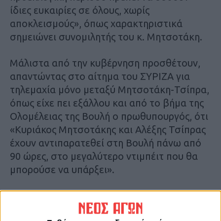
ίδιες ευκαιρίες σε όλους, χωρίς
αποκλεισμούς», όπως χαρακτηριστικά
σημειώνει συνομιλητής του κ. Μητσοτάκη.
Μάλιστα από την κυβέρνηση προσθέτουν,
απαντώντας στο αίτημα του ΣΥΡΙΖΑ για
τηλεμαχία μόνο μεταξύ Μητσοτάκη-Τσίπρα,
όπως είχε πει εξάλλου και από το βήμα της
Ολομέλειας της Βουλή ο πρωθυπουργός, ότι
«Κυριάκος Μητσοτάκης και Αλέξης Τσίπρας
έχουν αντιπαρατεθεί στη Βουλή πάνω από
90 ώρες, στο μεγαλύτερο ντιμπέιτ που θα
μπορούσε να υπάρξει».
Από την πλευρά του ο ΣΥΡΙΖΑ, μέσω της
εκπροσώπου Τύπου της Πόπης Τσαπανίδου,