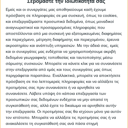
ζητά τη διεξαγωγή δύο τηλεμαχιών. Μία με
Σεβόμαστε την ιδιωτικότητά σας
όλους τους πολιτικούς αρχηγούς και μία
Εμείς και οι συνεργάτες μας αποθηκεύουμε και/ή έχουμε
μόνο με τους Κυριάκο Μητσοτάκη και Αλέξη
πρόσβαση σε πληροφορίες σε μια συσκευή, όπως τα cookies,
και επεξεργαζόμαστε προσωπικά δεδομένα, όπως μοναδικοί
Τσίπρα. «Περιμέναμε μια καθαρή απάντηση
αναγνωριστικοί και προσαρμοσμένες πληροφορίες που
για το ντιμπέιτ. Δεν τη λάβαμε. Απ’ ό,τι
αποστέλλονται από μια συσκευή για εξατομικευμένες διαφημίσεις
φαίνεται αναζητούν δικαιολογία για να
και περιεχόμενο, μέτρηση διαφήμισης και περιεχομένου, έρευνα
ακροατηρίου και ανάπτυξη υπηρεσιών.
Με την άδειά σας, εμείς
κρύψουν τον κ. Μητσοτάκη για άλλη μια
και οι συνεργάτες μας ενδέχεται να χρησιμοποιήσουμε ακριβή
φορά» ανέφερε στην ανακοίνωσή της η
δεδομένα γεωγραφικής τοποθεσίας και ταυτοποίησης μέσω
Πόπη Τσαπανίδου.
σάρωσης συσκευών. Μπορείτε να κάνετε κλικ για να συναινέσετε
στην επεξεργασία από εμάς και τους συνεργάτες μας όπως
περιγράφεται παραπάνω. Εναλλακτικά, μπορείτε να αποκτήσετε
Η ΝΔ φέρνει στην ατζέντα του ντιμπέιτ
πρόσβαση σε πιο λεπτομερείς πληροφορίες και να αλλάξετε τις
την «κυβέρνηση ηττημένων»
προτιμήσεις σας πριν συναινέσετε ή να αρνηθείτε να
συναινέσετε.
Λάβετε υπόψη ότι κάποια επεξεργασία των
προσωπικών σας δεδομένων ενδέχεται να μην απαιτεί τη
Είναι δεδομένο ότι από την πλευρά της
συγκατάθεσή σας, αλλά έχετε το δικαίωμα να αρνηθείτε αυτήν
κυβέρνησης θα ήθελαν σε ένα debate με
την επεξεργασία. Οι προτιμήσεις σας θα ισχύουν μόνο για αυτόν
όλους τους πολιτικούς αρχηγούς να
τον ιστότοπο. Μπορείτε να αλλάξετε τις προτιμήσεις σας ή να
συζητηθεί το θέμα της «προοδευτικής
ανακαλέσετε τη συγκατάθεσή σας ανά πάσα στιγμή