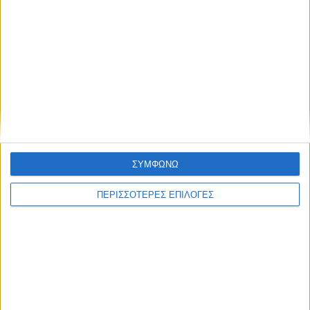
ΕΛΛΑΔΑ
Με υποβολή ΟΣΔΕ έως τις 15 Σεπτεμβρίου
η προκαταβολή 75% τσεκ Οκτώβριο, οι
υπόλοιποι πάνε για το Νοέμβριο
ΣΥΜΦΩΝΩ
ΠΕΡΙΣΣΟΤΕΡΕΣ ΕΠΙΛΟΓΕΣ