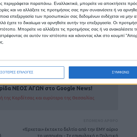
ς περιγράφεται παραπάνω. Εναλλακτικά, μπορείτε να αποκτήσετε πρό
ίες και να αλλάξετε τις προτιμήσεις σας πριν συναινέσετε ή να αρνηθεί
ποια επεξεργασία των προσωπικών σας δεδομένων ενδέχεται να μην απ
λά έχετε το δικαίωμα να αρνηθείτε αυτήν την επεξεργασία. Οι προτιμήσ
ιστότοπο. Μπορείτε να αλλάξετε τις προτιμήσεις σας ή να ανακαλέσετε
στρέφοντας σε αυτόν τον ιστότοπο και κάνοντας κλικ στο κουμπί "Απ
ς.
γών
ΣΣΟΤΕΡΕΣ ΕΠΙΛΟΓΕΣ
ΣΥΜΦΩΝΩ
ρίδα ΝΕΟΣ ΑΓΩΝ στο Google News!
οχή της Καρδίτσας και ευρύτερα της Θεσσαλίας
ΕΠΟΜΕΝΟ ΑΡΘΡΟ
«Έρχεται» έκτακτο δελτίο από την ΕΜΥ αύριο
)
το μεσημέρι - Σε επιφυλακή η Πολιτική