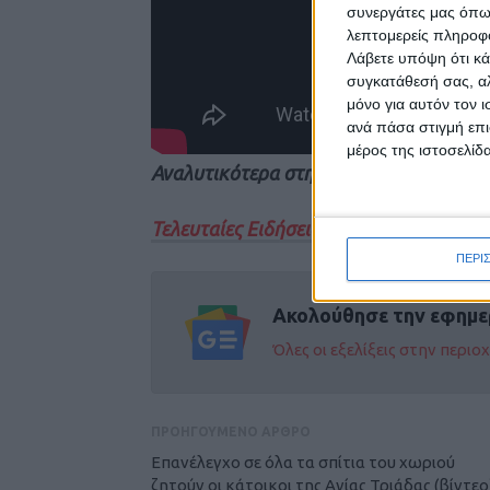
συνεργάτες μας όπω
λεπτομερείς πληροφορ
Λάβετε υπόψη ότι κά
συγκατάθεσή σας, αλ
μόνο για αυτόν τον 
ανά πάσα στιγμή επι
μέρος της ιστοσελίδα
Αναλυτικότερα στην εφημερίδα Νέος Α
Τελευταίες Ειδήσεις Σήμερα
ΠΕΡΙ
Ακολούθησε την εφημε
Όλες οι εξελίξεις στην περι
ΠΡΟΗΓΟΥΜΕΝΟ ΑΡΘΡΟ
Επανέλεγχο σε όλα τα σπίτια του χωριού
ζητούν οι κάτοικοι της Αγίας Τριάδας (βίντεο