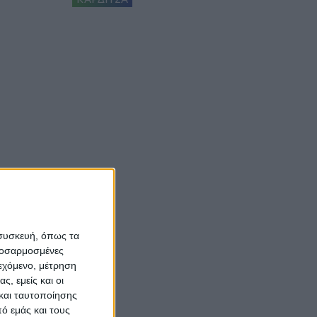
 συσκευή, όπως τα
προσαρμοσμένες
ιεχόμενο, μέτρηση
ς, εμείς και οι
και ταυτοποίησης
ό εμάς και τους