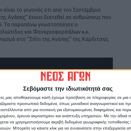
 είναι το γεγονός ότι από τον Σεπτέμβριο
της Αγάπης” έχουν διατεθεί σε ανθρώπους που
ού. Τα παραπάνω γνωστοποίησε ο
λιώτιδος και Φαναριοφερσάλων κ.κ.
γιασμό στο “Σπίτι της Αγάπης” της Καρδιτσας
Σεβόμαστε την ιδιωτικότητά σας
άτες μας αποθηκεύουμε και/ή έχουμε πρόσβαση σε πληροφορίες σε μια
ργαζόμαστε προσωπικά δεδομένα, όπως μοναδικοί αναγνωριστικοί και 
στέλλονται από μια συσκευή για εξατομικευμένες διαφημίσεις και περ
εχομένου, έρευνα ακροατηρίου και ανάπτυξη υπηρεσιών.
Με την άδειά σα
χεται να χρησιμοποιήσουμε ακριβή δεδομένα γεωγραφικής τοποθεσίας 
ών. Μπορείτε να κάνετε κλικ για να συναινέσετε στην επεξεργασία απ