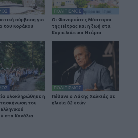
ΜΟΣ
ΠΟΛΙΤΙΣΜΟΣ
ατική σύμβαση για
Οι Φαναριώτες Μάστοροι
α του Κοράκου
της Πέτρας και η ζωή στα
Κομπελιώτικα Ντάμια
ΜΟΣ
ΠΟΛΙΤΙΣΜΟΣ
χία ολοκληρώθηκε η
Πέθανε ο Λάκης Χαλκιάς σε
ατασκήνωση του
ηλικία 82 ετών
Ελληνικού
ύ στα Κανάλια