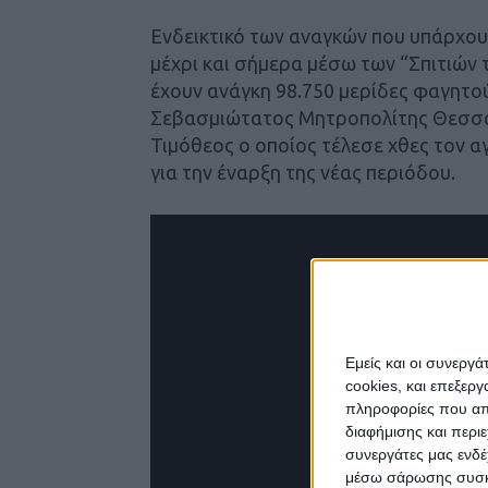
Ενδεικτικό των αναγκών που υπάρχουν
μέχρι και σήμερα μέσω των “Σπιτιών 
έχουν ανάγκη 98.750 μερίδες φαγητ
Σεβασμιώτατος Μητροπολίτης Θεσσα
Τιμόθεος o οποίος τέλεσε χθες τον α
για την έναρξη της νέας περιόδου.
Εμείς και οι συνεργ
cookies, και επεξε
πληροφορίες που απο
διαφήμισης και περι
συνεργάτες μας ενδέ
μέσω σάρωσης συσκευ