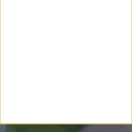
7 Αυγούστου 2026, 10:52 πμ
Θετικό το εμπορικό ισοζύγιο στη
Θεσσαλία, με την Καρδίτσα όμως ουραγό
στις εξαγωγές (πίνακες)
ΚΑΡΔΙΤΣΑ