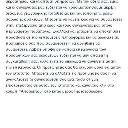
ακροατηρίου και ανάπτυξη υπηρεσιών.
Με την άδειά σας, εμείς
πως «οι Ιρανοί μας φέρθηκαν
και οι συνεργάτες μας ενδέχεται να χρησιμοποιήσουμε ακριβή
δεδομένα γεωγραφικής τοποθεσίας και ταυτοποίησης μέσω
υποδειγματικά».
σάρωσης συσκευών. Μπορείτε να κάνετε κλικ για να συναινέσετε
στην επεξεργασία από εμάς και τους συνεργάτες μας όπως
Όπως σημείωσε, «ήμουν αρκετά ψύχραιμος,
περιγράφεται παραπάνω. Εναλλακτικά, μπορείτε να αποκτήσετε
γιατί είναι η πολιτική της χώρας να
πρόσβαση σε πιο λεπτομερείς πληροφορίες και να αλλάξετε τις
προτιμήσεις σας πριν συναινέσετε ή να αρνηθείτε να
συμβαίνει αυτό, οπότε περιμέναμε ότι κάτι
συναινέσετε.
Λάβετε υπόψη ότι κάποια επεξεργασία των
τέτοιο θα συνέβαινε»
προσωπικών σας δεδομένων ενδέχεται να μην απαιτεί τη
συγκατάθεσή σας, αλλά έχετε το δικαίωμα να αρνηθείτε αυτήν
την επεξεργασία. Οι προτιμήσεις σας θα ισχύουν μόνο για αυτόν
Υπενθυμίζεται ότι κατόπιν σχετικών
τον ιστότοπο. Μπορείτε να αλλάξετε τις προτιμήσεις σας ή να
οδηγιών του υπουργού Εξωτερικών,
ανακαλέσετε τη συγκατάθεσή σας ανά πάσα στιγμή
Γιώργου Γεραπετρίτη, σε συνεργασία με το
επιστρέφοντας σε αυτόν τον ιστότοπο και κάνοντας κλικ στο
υπουργείο Ναυτιλίας και Νησιωτικής
κουμπί "Απορρήτου" στο κάτω μέρος της ιστοσελίδας.
Πολιτικής, με ενέργειες του Πρέσβη της
Ελλάδας στην Τεχεράνη, Στυλιανού Γαβριήλ,
που έγιναν αποδεκτές από το Ιρανικό
Υπουργείο Εξωτερικών, κατέστη δυνατός ο