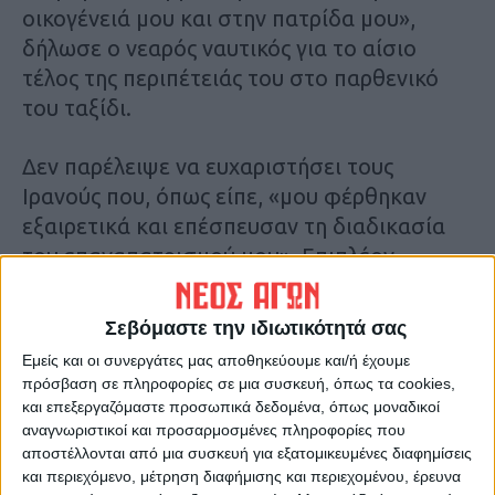
οικογένειά μου και στην πατρίδα μου»,
δήλωσε ο νεαρός ναυτικός για το αίσιο
τέλος της περιπέτειάς του στο παρθενικό
του ταξίδι.
Δεν παρέλειψε να ευχαριστήσει τους
Ιρανούς που, όπως είπε, «μου φέρθηκαν
εξαιρετικά και επέσπευσαν τη διαδικασία
του επαναπατρισμού μου». Επιπλέον
ευχαρίστησε τον υπουργό και την
υφυπουργό Εξωτερικών και όλους όσοι
Σεβόμαστε την ιδιωτικότητά σας
βοήθησαν στην επιστροφή του στην
Εμείς και οι συνεργάτες μας αποθηκεύουμε και/ή έχουμε
Ελλάδα.
πρόσβαση σε πληροφορίες σε μια συσκευή, όπως τα cookies,
και επεξεργαζόμαστε προσωπικά δεδομένα, όπως μοναδικοί
«Ήταν κάτι πρωτόγνωρο για μένα και για
αναγνωριστικοί και προσαρμοσμένες πληροφορίες που
αποστέλλονται από μια συσκευή για εξατομικευμένες διαφημίσεις
όλο το πλήρωμα η κατάληψη του πλοίου»,
και περιεχόμενο, μέτρηση διαφήμισης και περιεχομένου, έρευνα
είπε ο Έλληνας ναυτικός, συμπλήρωσε όμως