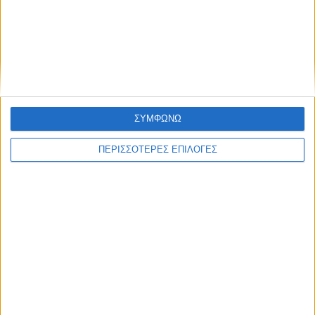
Δωρεά ακινήτου και μελέτης για τη
δημιουργία «Κειμηλιοαρχείου» στη
Ρεντίνα
ΣΥΜΦΩΝΩ
ΠΕΡΙΣΣΟΤΕΡΕΣ ΕΠΙΛΟΓΕΣ