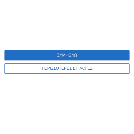
ΚΑΡΔΙΤΣΑ
2,3 εκατ. ευρώ για τη φοιτητική στέγη στο
Πανεπιστήμιο Θεσσαλίας
ΣΥΜΦΩΝΩ
ΠΕΡΙΣΣΟΤΕΡΕΣ ΕΠΙΛΟΓΕΣ
ΘΕΣΣΑΛΙΑ FM
ΑΚΟΥΣΤΕ ΖΩΝΤΑΝΑ