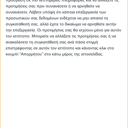
πρόσβαση σε πιο λεπτομερείς πληροφορίες και να αλλάξετε τις
Όλες οι εξελίξεις στην περιοχή της
προτιμήσεις σας πριν συναινέσετε ή να αρνηθείτε να
Καρδίτσας και ευρύτερα της Θεσσαλίας
συναινέσετε.
Λάβετε υπόψη ότι κάποια επεξεργασία των
προσωπικών σας δεδομένων ενδέχεται να μην απαιτεί τη
συγκατάθεσή σας, αλλά έχετε το δικαίωμα να αρνηθείτε αυτήν
ΠΡΟΗΓΟΥΜΕΝΟ ΑΡΘΡΟ
ΕΠΟΜΕΝΟ ΑΡΘΡΟ
την επεξεργασία. Οι προτιμήσεις σας θα ισχύουν μόνο για αυτόν
Με λαμπρότητα τιμήθηκε ο
Πάτρα: Έφυγε από τη ζωή ο
τον ιστότοπο. Μπορείτε να αλλάξετε τις προτιμήσεις σας ή να
Πολιούχος του Παλαμά Άγιος
25χρονος Κωνσταντίνος
ανακαλέσετε τη συγκατάθεσή σας ανά πάσα στιγμή
Αθανάσιος (φωτο)
Παπαγεωργόπουλος με
επιστρέφοντας σε αυτόν τον ιστότοπο και κάνοντας κλικ στο
καταγωγή από την Καρδίτσα
κουμπί "Απορρήτου" στο κάτω μέρος της ιστοσελίδας.
ΝΕΟΣ ΑΓΩΝ
https://neosagon.gr
Η Αρχαιότερη Καθημερινή Πρωινή Εφημερίδα της Καρδίτσας