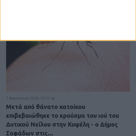
7 Αυγούστου 2026, 10:21 πμ
Μετά από θάνατο κατοίκου
επιβεβαιώθηκε το κρούσμα του ιού του
Δυτικού Νείλου στην Κυψέλη - ο Δήμος
Σοφάδων στις...