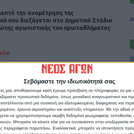
επτό την αναμέτρηση της
Α
κό που διεξάγεται στο Δημοτικό Στάδιο
ρώτης αγωνιστικής του πρωταθλήματος
εδώ
Σεβόμαστε την ιδιωτικότητά σας
άτες μας αποθηκεύουμε και/ή έχουμε πρόσβαση σε πληροφορίες σε μια
ρίδα ΝΕΟΣ ΑΓΩΝ στο Google News!
ργαζόμαστε προσωπικά δεδομένα, όπως μοναδικοί αναγνωριστικοί και 
οχή της Καρδίτσας και ευρύτερα της Θεσσαλίας
στέλλονται από μια συσκευή για εξατομικευμένες διαφημίσεις και περ
εχομένου, έρευνα ακροατηρίου και ανάπτυξη υπηρεσιών.
Με την άδειά σα
χεται να χρησιμοποιήσουμε ακριβή δεδομένα γεωγραφικής τοποθεσίας 
ών. Μπορείτε να κάνετε κλικ για να συναινέσετε στην επεξεργασία απ
ΕΠΟΜΕΝΟ ΑΡΘΡΟ
ς περιγράφεται παραπάνω. Εναλλακτικά, μπορείτε να αποκτήσετε πρό
Χάλκινη η Εθνική στο Ευρωμπάσκετ, μετάλλιο