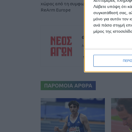
λεπτομερείς πληροφορ
χώρας από τη συμφωνία Mercosur και το
Λάβετε υπόψη ότι κά
ReArm Europe
συγκατάθεσή σας, αλ
μόνο για αυτόν τον 
ανά πάσα στιγμή επι
μέρος της ιστοσελίδα
Θεοδόσης Κατσάρας
https://neosagon.gr
ΠΕΡΙ
ΠΑΡΟΜΟΙΑ ΑΡΘΡΑ