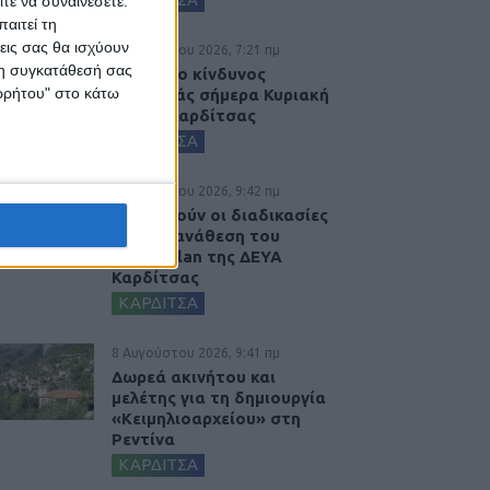
τε να συναινέσετε.
αιτεί τη
εις σας θα ισχύουν
9 Αυγούστου 2026, 7:21 πμ
 τη συγκατάθεσή σας
Υψηλός ο κίνδυνος
ορρήτου" στο κάτω
πυρκαγιάς σήμερα Κυριακή
στο Ν. Καρδίτσας
ΚΑΡΔΙΤΣΑ
8 Αυγούστου 2026, 9:42 πμ
Προχωρούν οι διαδικασίες
για την ανάθεση του
masterplan της ΔΕΥΑ
Καρδίτσας
ΚΑΡΔΙΤΣΑ
8 Αυγούστου 2026, 9:41 πμ
Δωρεά ακινήτου και
μελέτης για τη δημιουργία
«Κειμηλιοαρχείου» στη
Ρεντίνα
ΚΑΡΔΙΤΣΑ