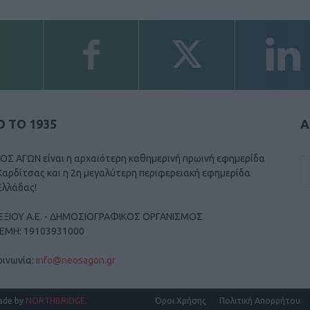
 ΤΟ 1935
Α
ΟΣ ΑΓΩΝ είναι η αρχαιότερη καθημερινή πρωινή εφημερίδα
Καρδίτσας και η 2η μεγαλύτερη περιφερειακή εφημερίδα
Ελλάδας!
ΕΞΙΟΥ Α.Ε. - ΔΗΜΟΣΙΟΓΡΑΦΙΚΟΣ ΟΡΓΑΝΙΣΜΟΣ
ΓΕΜΗ: 19103931000
οινωνία:
info@neosagon.gr
ade by
NORTHBRIDGE
.
Όροι Χρήσης
Πολιτική Απορρήτου