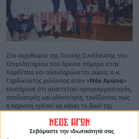
Στο περιθώριο της Γενικής Συνέλευσης του
Επιμελητηρίου που άρχισε σήμερα στην
Καρδίτσα και ολοκληρώνεται αύριο, ο κ.
Γαρδικιώτης μιλώντας στον «
Νέο Αγώνα
»
επισήμανε ότι απαιτείται προγραμματισμός,
σχεδιασμός και υλοποίηση, τονίζοντας πως
η περιοχή πρέπει να κάνει το δικό της
restart στον πρωτογενή τομέα και οι
γεωτεχνικοί αποτελούν βασικούς
στυλοβάτες αυτής της προσπάθειας.
Σεβόμαστε την ιδιωτικότητά σας