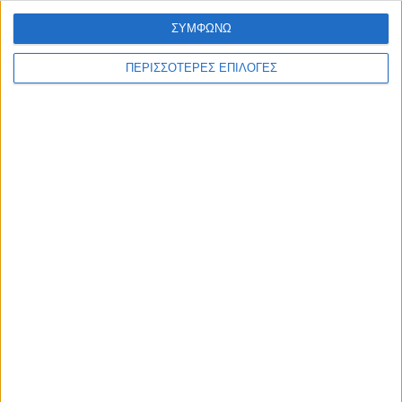
ΣΥΜΦΩΝΩ
ΚΑΡΔΙΤΣΑ
ΠΕΡΙΣΣΟΤΕΡΕΣ ΕΠΙΛΟΓΕΣ
Μετά από θάνατο κατοίκου
επιβεβαιώθηκε το κρούσμα του ιού του
Δυτικού Νείλου στην Κυψέλη - ο Δήμος
Σοφάδων στις επηρεαζόμενες περιοχές