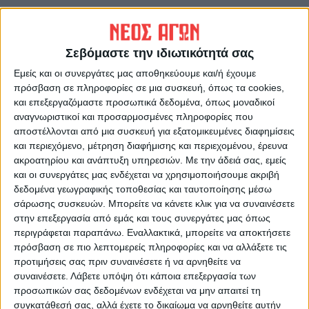
Μετά από μια διακοπή πέντε ετών, η
Παιδιατρική Κλινική του Νοσοκομείου υπό
Σεβόμαστε την ιδιωτικότητά σας
την αιγίδα του Ιατρικού Συλλόγου
Εμείς και οι συνεργάτες μας αποθηκεύουμε και/ή έχουμε
Καρδίτσας, διοργανώνει στο ξενοδοχείο
πρόσβαση σε πληροφορίες σε μια συσκευή, όπως τα cookies,
και επεξεργαζόμαστε προσωπικά δεδομένα, όπως μοναδικοί
«Κιέριον» επιστημονική ημερίδα με τίτλο
αναγνωριστικοί και προσαρμοσμένες πληροφορίες που
«Επίκαιρα θέματα Παιδιατρικής».
αποστέλλονται από μια συσκευή για εξατομικευμένες διαφημίσεις
και περιεχόμενο, μέτρηση διαφήμισης και περιεχομένου, έρευνα
Η Διευθύντρια της Παιδιατρικής Κλινικής κ.
ακροατηρίου και ανάπτυξη υπηρεσιών.
Με την άδειά σας, εμείς
και οι συνεργάτες μας ενδέχεται να χρησιμοποιήσουμε ακριβή
Χριστίνα Μπάρκα σε δήλωσή της στον «
Νέο
δεδομένα γεωγραφικής τοποθεσίας και ταυτοποίησης μέσω
Αγώνα
» αναφέρθηκε στο στόχο της
σάρωσης συσκευών. Μπορείτε να κάνετε κλικ για να συναινέσετε
ημερίδας, την ενημέρωση του κοινού σε
στην επεξεργασία από εμάς και τους συνεργάτες μας όπως
ιατρικά θέματα που αφορούν τους έφηβους
περιγράφεται παραπάνω. Εναλλακτικά, μπορείτε να αποκτήσετε
πρόσβαση σε πιο λεπτομερείς πληροφορίες και να αλλάξετε τις
και τα παιδιά, λύνοντας απορίες γονέων και
προτιμήσεις σας πριν συναινέσετε ή να αρνηθείτε να
εμπλουτίζοντας τις γνώσεις του ιατρικού
συναινέσετε.
Λάβετε υπόψη ότι κάποια επεξεργασία των
προσωπικού.
προσωπικών σας δεδομένων ενδέχεται να μην απαιτεί τη
συγκατάθεσή σας, αλλά έχετε το δικαίωμα να αρνηθείτε αυτήν