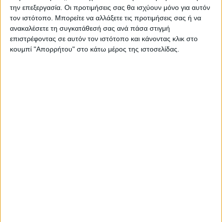
την επεξεργασία. Οι προτιμήσεις σας θα ισχύουν μόνο για αυτόν
«Η πρόληψη είναι αυτή που βοηθάει στην
τον ιστότοπο. Μπορείτε να αλλάξετε τις προτιμήσεις σας ή να
καλύτερη υγεία του παιδικού πληθυσμού»
ανακαλέσετε τη συγκατάθεσή σας ανά πάσα στιγμή
ανέφερε μεταξύ άλλων η κ. Μπάρκα η οποία
επιστρέφοντας σε αυτόν τον ιστότοπο και κάνοντας κλικ στο
κουμπί "Απορρήτου" στο κάτω μέρος της ιστοσελίδας.
μίλησε για την αυξημένη εμπιστοσύνη που
δείχνουν οι πολίτες στην Παιδιατρική
Κλινική του Νοσοκομείου. Παράλληλα
υπογράμμισε τον κομβικό ρόλο των
εργαζομένων στην Κλινική και την
ανακαίνιση του χώρου.
«Σημαντική ημέρα, ο Ιατρικός Σύλλογος
είναι πάντα αρωγός σε τέτοιες εκδηλώσεις
στο πλαίσιο της εξωστρέφειας και της
στήριξης των Κλινικών. Η παιδιατρική είναι
μια αξιόλογη κλινική με έμπειρο ιατρικό και
νοσηλευτικό προσωπικό» ανέφερε στον