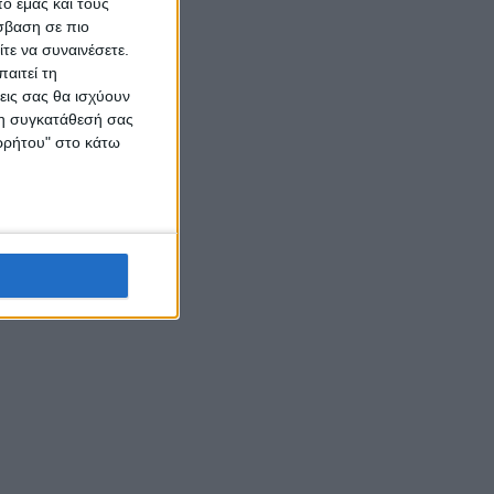
ό εμάς και τους
σβαση σε πιο
τε να συναινέσετε.
αιτεί τη
εις σας θα ισχύουν
 τη συγκατάθεσή σας
ορρήτου" στο κάτω