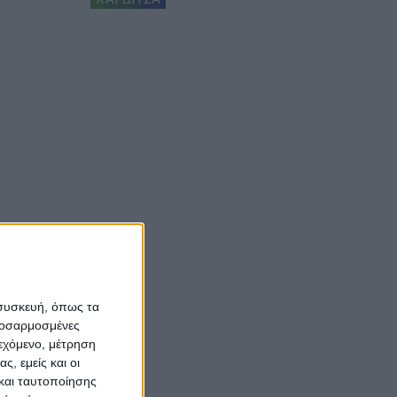
 συσκευή, όπως τα
προσαρμοσμένες
ιεχόμενο, μέτρηση
ς, εμείς και οι
και ταυτοποίησης