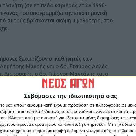
πλανήτη (σε επίπεδο καριέρας ετών 1990-
 γεγονός που υπογραμμίζει την επιστημονική
πό αυτούς βρίσκονται ακόμη υψηλότερα, στο
ξης.
ήμονες ξεχωρίζουν οι καθηγητές των
 Δημήτρης Μακρής και ο δρ. Σταύρος Λαλάς
ι Διατροφής, ο δρ. Γιώργος Μαντάνης και ο
Δασολογίας, Επιστημών Ξύλου και Σχεδιασμού,
και δρ. Μανώλης Σαριδομιχελάκης από το Τμήμα
Σεβόμαστε την ιδιωτικότητά σας
άτες μας αποθηκεύουμε και/ή έχουμε πρόσβαση σε πληροφορίες σε μια
μική του Πανεπιστημίου Θεσσαλίας και τη
ργαζόμαστε προσωπικά δεδομένα, όπως μοναδικοί αναγνωριστικοί και 
στέλλονται από μια συσκευή για εξατομικευμένες διαφημίσεις και περ
νούς παρουσίας της ελληνικής ακαδημαϊκής
εχομένου, έρευνα ακροατηρίου και ανάπτυξη υπηρεσιών.
Με την άδειά σα
ερευνητές της ημεδαπής βρίσκονται σε αυτή την
χεται να χρησιμοποιήσουμε ακριβή δεδομένα γεωγραφικής τοποθεσίας 
ες χρηματοδοτήσεις που διατίθενται για την