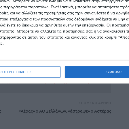
ών. Μπορείτε να κάνετε κλικ για να συναινέσετε στην επεξεργασία απ
ς ότι η Ελλάδα παραμένει ανταγωνιστική στο
ς περιγράφεται παραπάνω. Εναλλακτικά, μπορείτε να αποκτήσετε πρό
ίες και να αλλάξετε τις προτιμήσεις σας πριν συναινέσετε ή να αρνηθεί
ποια επεξεργασία των προσωπικών σας δεδομένων ενδέχεται να μην απ
λά έχετε το δικαίωμα να αρνηθείτε αυτήν την επεξεργασία. Οι προτιμήσ
ιστότοπο. Μπορείτε να αλλάξετε τις προτιμήσεις σας ή να ανακαλέσετε
ς Αγών
στρέφοντας σε αυτόν τον ιστότοπο και κάνοντας κλικ στο κουμπί "Απ
ς.
ρίδα ΝΕΟΣ ΑΓΩΝ στο Google News!
ΣΣΟΤΕΡΕΣ ΕΠΙΛΟΓΕΣ
ΣΥΜΦΩΝΩ
οχή της Καρδίτσας και ευρύτερα της Θεσσαλίας
ΕΠΟΜΕΝΟ ΑΡΘΡΟ
ς
«Αέρας» ο ΑΟ Σελλάνων, «άστραψε» ο Αστέρας