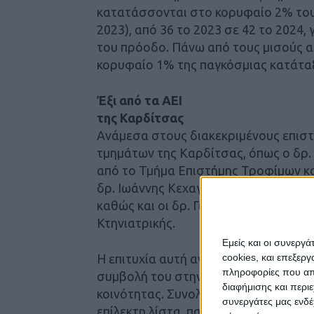
κατατάσσονται στο κορυφαίο 2% του 
2023), από 36 το 2023 σε 42 το 2024,
του πρόοδο. Πάνω από τους μισούς α
κορυφαίο 1% της παγκόσμιας κατάτα
Έξι από τα ΑΕΙ
της Καρδίτσας
Ανάμεσα στους διακεκριμένους επιστ
τμημάτων της Καρδίτσας, όπως ο δρ.
από το Τμήμα Επιστήμης Τροφίμων κα
δρ. Ιωάννης Κεχαγιάς από το Τμήμα 
καθώς και οι δρ. Γιώργος Φθενάκης 
Κτηνιατρικής.
Εμείς και οι συνεργ
Η επιτυχία αυτή αναδεικνύει τη δυνα
cookies, και επεξε
πληροφορίες που απο
συμβολή του στην ενίσχυση της διεθ
διαφήμισης και περι
κοινότητας. Συνολικά 1.067 Έλληνες 
συνεργάτες μας ενδέ
επίλεκτη λίστα, παρά τις περιορισμέν