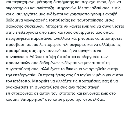
δ) βάσει του Εκτελεστικού Κανονισμού (ΕΕ)
και περιεχόμενο, μέτρηση διαφήμισης και περιεχομένου, έρευνα
ακροατηρίου και ανάπτυξη υπηρεσιών.
Με την άδειά σας, εμείς
2023/1465 της Επιτροπής της 14ης Ιουλίου
και οι συνεργάτες μας ενδέχεται να χρησιμοποιήσουμε ακριβή
2023 «σχετικά με τη χορήγηση
δεδομένα γεωγραφικής τοποθεσίας και ταυτοποίησης μέσω
χρηματοδοτικής στήριξης έκτακτης ανάγκης
σάρωσης συσκευών. Μπορείτε να κάνετε κλικ για να συναινέσετε
για τους γεωργικούς τομείς που
στην επεξεργασία από εμάς και τους συνεργάτες μας όπως
περιγράφεται παραπάνω. Εναλλακτικά, μπορείτε να αποκτήσετε
αντιμετωπίζουν ειδικά προβλήματα τα
πρόσβαση σε πιο λεπτομερείς πληροφορίες και να αλλάξετε τις
οποία έχουν αντίκτυπο στην οικονομική
προτιμήσεις σας πριν συναινέσετε ή να αρνηθείτε να
βιωσιμότητα των παραγωγών γεωργικών
συναινέσετε.
Λάβετε υπόψη ότι κάποια επεξεργασία των
προσωπικών σας δεδομένων ενδέχεται να μην απαιτεί τη
προϊόντων» (L 180), είναι αφορολόγητες,
συγκατάθεσή σας, αλλά έχετε το δικαίωμα να αρνηθείτε αυτήν
ακατάσχετες και ανεκχώρητες στα χέρια
την επεξεργασία. Οι προτιμήσεις σας θα ισχύουν μόνο για αυτόν
του Δημοσίου ή τρίτων, κατά παρέκκλιση
τον ιστότοπο. Μπορείτε να αλλάξετε τις προτιμήσεις σας ή να
κάθε άλλης γενικής ή ειδικής διάταξης, μη
ανακαλέσετε τη συγκατάθεσή σας ανά πάσα στιγμή
επιστρέφοντας σε αυτόν τον ιστότοπο και κάνοντας κλικ στο
εφαρμοζομένης της παρ. 1 του άρθρου 47
κουμπί "Απορρήτου" στο κάτω μέρος της ιστοσελίδας.
του Κώδικα Φορολογίας Εισοδήματος (ν.
4172/2013, Α’ 167). Σε περίπτωση διανομής
ή κεφαλαιοποίησής των ενισχύσεων του
πρώτου εδαφίου, αυτές δεν υπόκεινται σε