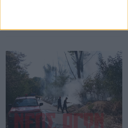
το Μορφοβούνι, έσπευσε η Πυροσβεστική
(ΦΩΤΟ)
ΚΑΡΔΙΤΣΑ