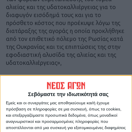
αλιείας και της υδατοκαλλιέργειας για το
διαφυγόν εισόδημά τους και για το
πρόσθετο κόστος που προέκυψε λόγω της
διατάραξης της αγοράς η οποία προκλήθηκε
από τον επιθετικό πόλεμο της Ρωσίας κατά
της Ουκρανίας και τις επιπτώσεις της στην
εφοδιαστική αλυσίδα της αλιείας και της
υδατοκαλλιέργειας»,
γ) βάσει της ανακοίνωσης της Ευρωπαϊκής
Επιτροπής (2022/C 426/01) «Προσωρινό
πλαίσιο για τη λήψη μέτρων κρατικής
Σεβόμαστε την ιδιωτικότητά σας
ενίσχυσης με σκοπό τη στήριξη της
Εμείς και οι συνεργάτες μας αποθηκεύουμε και/ή έχουμε
οικονομίας μετά την επίθεση της Ρωσίας
πρόσβαση σε πληροφορίες σε μια συσκευή, όπως τα cookies,
και επεξεργαζόμαστε προσωπικά δεδομένα, όπως μοναδικοί
κατά της Ουκρανίας»,
αναγνωριστικοί και προσαρμοσμένες πληροφορίες που
αποστέλλονται από μια συσκευή για εξατομικευμένες διαφημίσεις