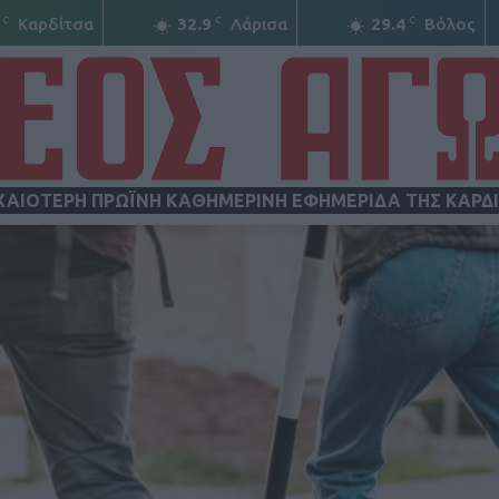
C
C
C
Καρδίτσα
32.9
Λάρισα
29.4
Βόλος
ΧΑΙΟΤΕΡΗ ΠΡΩΪΝΗ ΚΑΘΗΜΕΡΙΝΗ ΕΦΗΜΕΡΙΔΑ ΤΗΣ ΚΑΡΔ
ΝΕΟΣ
ΑΓΩΝ