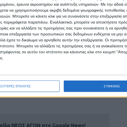
εχομένου, έρευνα ακροατηρίου και ανάπτυξη υπηρεσιών.
Με την άδειά σα
ομική προστασία και το προσωπικό ατύχημα
χεται να χρησιμοποιήσουμε ακριβή δεδομένα γεωγραφικής τοποθεσίας 
ών. Μπορείτε να κάνετε κλικ για να συναινέσετε στην επεξεργασία απ
 για όσους κινούνται συστηματικά με πατίνι
ς περιγράφεται παραπάνω. Εναλλακτικά, μπορείτε να αποκτήσετε πρό
ίες και να αλλάξετε τις προτιμήσεις σας πριν συναινέσετε ή να αρνηθεί
ποια επεξεργασία των προσωπικών σας δεδομένων ενδέχεται να μην απ
 η ασφάλιση για ηλεκτρικό πατίνι της Anytime
λά έχετε το δικαίωμα να αρνηθείτε αυτήν την επεξεργασία. Οι προτιμήσ
άλιση με γρήγορη διαδικασία και καλύψεις
ιστότοπο. Μπορείτε να αλλάξετε τις προτιμήσεις σας ή να ανακαλέσετε
στρέφοντας σε αυτόν τον ιστότοπο και κάνοντας κλικ στο κουμπί "Απ
γχρονης αστικής μετακίνησης.
ς.
λο και μεγαλύτερο ρόλο στην καθημερινότητα,
νη χρήση και η προστασία των χρηστών θα
μενης ημέρας για τα ηλεκτρικά πατίνια στην
ΣΣΟΤΕΡΕΣ ΕΠΙΛΟΓΕΣ
ΣΥΜΦΩΝΩ
ρίδα ΝΕΟΣ ΑΓΩΝ στο Google News!