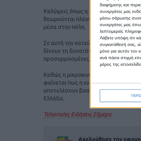
διαφήμισης και περι
Καλύψεις όπως η αστική ευθύνη, η ν
συνεργάτες μας ενδέ
μέσω σάρωσης συσκευ
θεωρούνται πλέον ιδιαίτερα χρήσιμες
συνεργάτες μας όπω
μέσα στην πόλη.
λεπτομερείς πληροφορ
Λάβετε υπόψη ότι κά
Σε αυτή την κατεύθυνση, λύσεις όπως
συγκατάθεσή σας, αλ
δίνουν τη δυνατότητα για online ασφ
μόνο για αυτόν τον 
ανά πάσα στιγμή επι
προσαρμοσμένες στις ανάγκες της σύ
μέρος της ιστοσελίδα
Καθώς η μικροκινητικότητα αποκτά ό
φαίνεται πως η ενημέρωση, η υπεύθυ
αποτελέσουν βασικά στοιχεία της επό
ΠΕΡΙ
Ελλάδα.
Τελευταίες Ειδήσεις Σήμερα
Ακολούθησε την εφημε