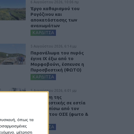
6 Αυγούστου 2026, 10:06 πμ
Έργο καθαρισμού του
Ρογόζινου και
αποκατάστασης των
αναχωμάτων
ΚΑΡΔΙΤΣΑ
5 Αυγούστου 2026, 6:14 μμ
Παρανάλωμα του πυρός
έγινε ΙΧ έξω από το
Μορφοβούνι, έσπευσε η
Πυροσβεστική (ΦΩΤΟ)
ΚΑΡΔΙΤΣΑ
5 Αυγούστου 2026, 6:01 μμ
Επέμβαση της
Πυροσβεστικής σε εστία
φωτιάς πίσω από τον
σταθμό του ΟΣΕ (φωτο &
βιντεο)
 συσκευή, όπως τα
προσαρμοσμένες
ΚΑΡΔΙΤΣΑ
ιεχόμενο, μέτρηση