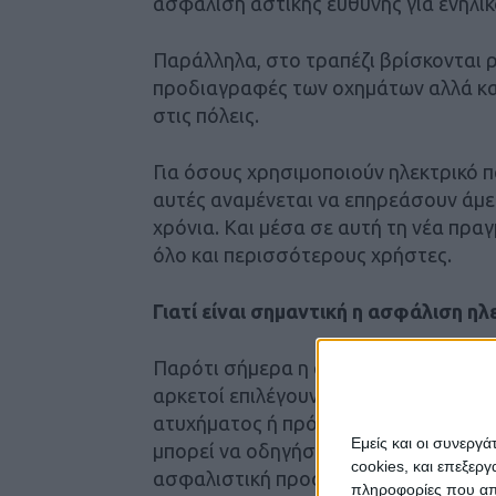
ασφάλιση αστικής ευθύνης για ενήλικ
Παράλληλα, στο τραπέζι βρίσκονται ρυ
προδιαγραφές των οχημάτων αλλά και
στις πόλεις.
Για όσους χρησιμοποιούν ηλεκτρικό π
αυτές αναμένεται να επηρεάσουν άμε
χρόνια. Και μέσα σε αυτή τη νέα πρα
όλο και περισσότερους χρήστες.
Γιατί είναι σημαντική η ασφάλιση ηλ
Παρότι σήμερα η ασφάλιση για ιδιωτι
αρκετοί επιλέγουν ήδη να ασφαλίζον
ατυχήματος ή πρόκλησης ζημιάς σε τρί
Εμείς και οι συνεργ
μπορεί να οδηγήσει σε απρόβλεπτα έξ
cookies, και επεξε
ασφαλιστική προστασία.
πληροφορίες που απο