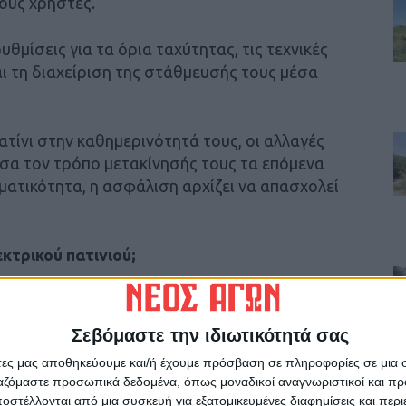
ους χρήστες.
θμίσεις για τα όρια ταχύτητας, τις τεχνικές
 τη διαχείριση της στάθμευσής τους μέσα
ατίνι στην καθημερινότητά τους, οι αλλαγές
σα τον τρόπο μετακίνησής τους τα επόμενα
γματικότητα, η ασφάλιση αρχίζει να απασχολεί
εκτρικού πατινιού;
κά ηλεκτρικά πατίνια δεν είναι υποχρεωτική,
ται ώστε να έχουν κάλυψη σε περίπτωση
Σεβόμαστε την ιδιωτικότητά σας
τους. Γιατί ακόμη και ένα μικρό περιστατικό
άτες μας αποθηκεύουμε και/ή έχουμε πρόσβαση σε πληροφορίες σε μια
οδα ή νομικές διαδικασίες όταν δεν υπάρχει
ργαζόμαστε προσωπικά δεδομένα, όπως μοναδικοί αναγνωριστικοί και 
στέλλονται από μια συσκευή για εξατομικευμένες διαφημίσεις και περ