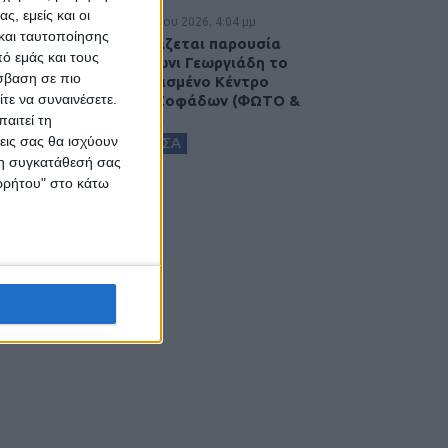
ς, εμείς και οι
5 Αυγούστου 2026, 4:04 μμ
και ταυτοποίησης
Εγκαινιάζεται παρουσία
ό εμάς και τους
του Άδωνι Γεωργιάδη το
σβαση σε πιο
ανακαινισμένο Κέντρο
τε να συναινέσετε.
Υγείας Σοφάδων (ΦΩΤΟ &
ΒΙΝΤΕΟ)
αιτεί τη
εις σας θα ισχύουν
ΚΑΡΔΙΤΣΑ
 τη συγκατάθεσή σας
ορρήτου" στο κάτω