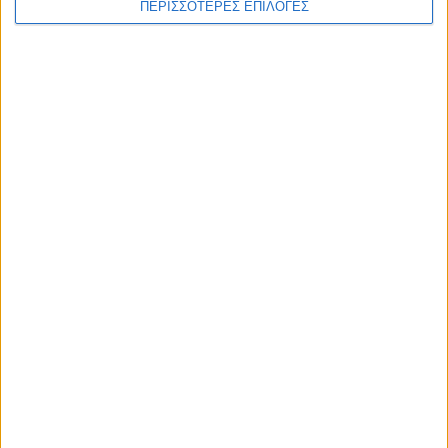
ΠΕΡΙΣΣΟΤΕΡΕΣ ΕΠΙΛΟΓΕΣ
ΠΟΛΙΤΙΣΜΟΣ
Οι Φαναριώτες Μάστοροι της Πέτρας και
η ζωή στα Κομπελιώτικα Ντάμια