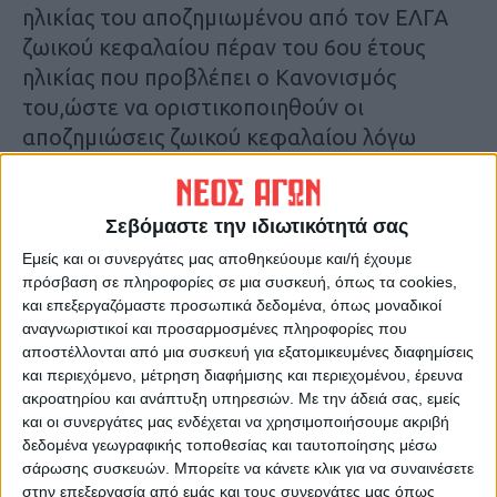
ηλικίας του αποζημιωμένου από τον ΕΛΓΑ
ζωικού κεφαλαίου πέραν του 6ου έτους
ηλικίας που προβλέπει ο Κανονισμός
του,ώστε να οριστικοποιηθούν οι
αποζημιώσεις ζωικού κεφαλαίου λόγω
φυσικών καταστροφών έτους 2023.
«Κάνουμε πράξη αυτό που είχε δεσμευτεί
στην Λάρισα ο πρωθυπουργός Κυριάκος
Σεβόμαστε την ιδιωτικότητά σας
Μητσοτάκης. Αυξάνουμε τα όρια ηλικίας και
Εμείς και οι συνεργάτες μας αποθηκεύουμε και/ή έχουμε
πρόσβαση σε πληροφορίες σε μια συσκευή, όπως τα cookies,
δίνουμε
και επεξεργαζόμαστε προσωπικά δεδομένα, όπως μοναδικοί
τέλος σε μια υπόθεση που δημιούργησε
αναγνωριστικοί και προσαρμοσμένες πληροφορίες που
προβλήματα στον αγροτικό κόσμο»,
αποστέλλονται από μια συσκευή για εξατομικευμένες διαφημίσεις
εξήγησε χαρακτηριστικά.
και περιεχόμενο, μέτρηση διαφήμισης και περιεχομένου, έρευνα
ακροατηρίου και ανάπτυξη υπηρεσιών.
Με την άδειά σας, εμείς
και οι συνεργάτες μας ενδέχεται να χρησιμοποιήσουμε ακριβή
Αναλυτικότερα στην εφημερίδα Νέος Αγών
δεδομένα γεωγραφικής τοποθεσίας και ταυτοποίησης μέσω
σάρωσης συσκευών. Μπορείτε να κάνετε κλικ για να συναινέσετε
Τελευταίες Ειδήσεις Σήμερα
στην επεξεργασία από εμάς και τους συνεργάτες μας όπως