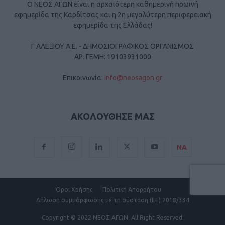
Ο ΝΕΟΣ ΑΓΩΝ είναι η αρχαιότερη καθημερινή πρωινή
εφημερίδα της Καρδίτσας και η 2η μεγαλύτερη περιφερειακή
εφημερίδα της Ελλάδας!
Γ ΑΛΕΞΙΟΥ Α.Ε. - ΔΗΜΟΣΙΟΓΡΑΦΙΚΟΣ ΟΡΓΑΝΙΣΜΟΣ
ΑΡ. ΓΕΜΗ: 19103931000
Επικοινωνία:
info@neosagon.gr
ΑΚΟΛΟΥΘΗΣΕ ΜΑΣ
ΝΑ
Όροι Χρήσης
Πολιτική Απορρήτου
Δήλωση συμμόρφωσης με τη σύσταση (ΕΕ) 2018/334
Copyright
© 2022 ΝΕΟΣ ΑΓΩΝ.
All Right Reserved.