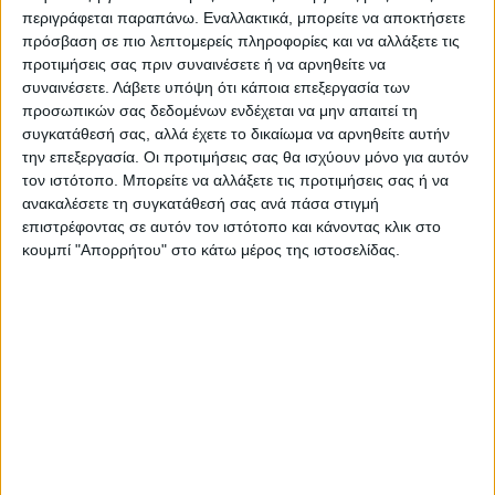
περιγράφεται παραπάνω. Εναλλακτικά, μπορείτε να αποκτήσετε
πρόσβαση σε πιο λεπτομερείς πληροφορίες και να αλλάξετε τις
προτιμήσεις σας πριν συναινέσετε ή να αρνηθείτε να
Ακολούθησε την εφημερίδα ΝΕΟΣ
συναινέσετε.
Λάβετε υπόψη ότι κάποια επεξεργασία των
ΑΓΩΝ στο Google News!
προσωπικών σας δεδομένων ενδέχεται να μην απαιτεί τη
συγκατάθεσή σας, αλλά έχετε το δικαίωμα να αρνηθείτε αυτήν
Όλες οι εξελίξεις στην περιοχή της
την επεξεργασία. Οι προτιμήσεις σας θα ισχύουν μόνο για αυτόν
Καρδίτσας και ευρύτερα της Θεσσαλίας
τον ιστότοπο. Μπορείτε να αλλάξετε τις προτιμήσεις σας ή να
ανακαλέσετε τη συγκατάθεσή σας ανά πάσα στιγμή
επιστρέφοντας σε αυτόν τον ιστότοπο και κάνοντας κλικ στο
ΠΡΟΗΓΟΥΜΕΝΟ ΑΡΘΡΟ
ΕΠΟΜΕΝΟ ΑΡΘΡΟ
κουμπί "Απορρήτου" στο κάτω μέρος της ιστοσελίδας.
Γιατί διεκδικώ την προεδρία
Εκδρομή στη Μονή Σπηλιάς
του ΠΑΣΟΚ_Άννα
για την ΙΡΑ Καρδίτσας
Διαμαντοπούλου