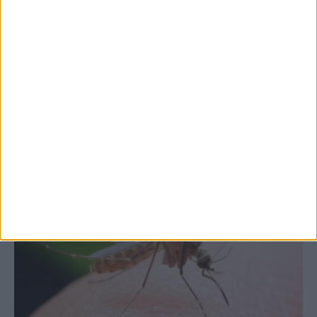
7 Αυγούστου 2026, 10:52 πμ
Θετικό το εμπορικό ισοζύγιο στη
Θεσσαλία, με την Καρδίτσα όμως ουραγό
στις εξαγωγές (πίνακες)
ΚΑΡΔΙΤΣΑ