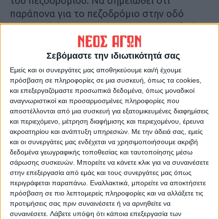
του πεζοδρομίου. Να σημειωθεί ότι
παράπονα για το πεζοδρόμιο στην οδό
Νικηταρά (συγκεκριμένα και στον αριθμό
72) είχαν μεταφέρει στην εφημερίδα κι
άλλοι δημότες την προηγούμενη εβδομάδα.
Σεβόμαστε την ιδιωτικότητά σας
Δ.Γ.
Εμείς και οι συνεργάτες μας αποθηκεύουμε και/ή έχουμε
πρόσβαση σε πληροφορίες σε μια συσκευή, όπως τα cookies,
Τελευταίες Ειδήσεις Σήμερα
και επεξεργαζόμαστε προσωπικά δεδομένα, όπως μοναδικοί
αναγνωριστικοί και προσαρμοσμένες πληροφορίες που
αποστέλλονται από μια συσκευή για εξατομικευμένες διαφημίσεις
και περιεχόμενο, μέτρηση διαφήμισης και περιεχομένου, έρευνα
Ακολούθησε την εφημερίδα ΝΕΟΣ
ακροατηρίου και ανάπτυξη υπηρεσιών.
Με την άδειά σας, εμείς
ΑΓΩΝ στο Google News!
και οι συνεργάτες μας ενδέχεται να χρησιμοποιήσουμε ακριβή
δεδομένα γεωγραφικής τοποθεσίας και ταυτοποίησης μέσω
Όλες οι εξελίξεις στην περιοχή της
σάρωσης συσκευών. Μπορείτε να κάνετε κλικ για να συναινέσετε
Καρδίτσας και ευρύτερα της Θεσσαλίας
στην επεξεργασία από εμάς και τους συνεργάτες μας όπως
περιγράφεται παραπάνω. Εναλλακτικά, μπορείτε να αποκτήσετε
πρόσβαση σε πιο λεπτομερείς πληροφορίες και να αλλάξετε τις
ΠΡΟΗΓΟΥΜΕΝΟ ΑΡΘΡΟ
ΕΠΟΜΕΝΟ ΑΡΘΡΟ
προτιμήσεις σας πριν συναινέσετε ή να αρνηθείτε να
Ρωσία και Ιράν υπογράφουν
Προσωρινός ανάδοχος για τη
συναινέσετε.
Λάβετε υπόψη ότι κάποια επεξεργασία των