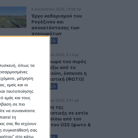
6 Αυγούστου 2026, 10:06 πμ
Έργο καθαρισμού του
Ρογόζινου και
αποκατάστασης των
αναχωμάτων
ΚΑΡΔΙΤΣΑ
5 Αυγούστου 2026, 6:14 μμ
Παρανάλωμα του πυρός
 συσκευή, όπως τα
έγινε ΙΧ έξω από το
προσαρμοσμένες
Μορφοβούνι, έσπευσε η
ιεχόμενο, μέτρηση
Πυροσβεστική (ΦΩΤΟ)
ς, εμείς και οι
ΚΑΡΔΙΤΣΑ
και ταυτοποίησης
ό εμάς και τους
5 Αυγούστου 2026, 6:01 μμ
σβαση σε πιο
Επέμβαση της
τε να συναινέσετε.
Πυροσβεστικής σε εστία
αιτεί τη
φωτιάς πίσω από τον
εις σας θα ισχύουν
σταθμό του ΟΣΕ (φωτο &
 τη συγκατάθεσή σας
βιντεο)
ορρήτου" στο κάτω
ΚΑΡΔΙΤΣΑ