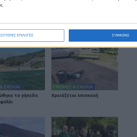
ς.
ΣΣΟΤΕΡΕΣ ΕΠΙΛΟΓΕΣ
ΣΥΜΦΩΝΩ
& ΣΧΟΛΙΑ
ΓΝΩΜΕΣ & ΣΧΟΛΙΑ
θηκε το γήπεδο
Χρειάζεται επισκευή
φύλλι