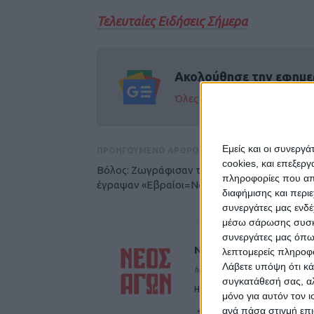
Τελευταίες Ειδήσεις Σήμερα
Ακολούθησε την εφημε
Όλες οι εξελίξεις στην περι
Εμείς και οι συνεργ
ΠΡΟΗΓΟΥΜΕΝΟ ΑΡΘΡΟ
cookies, και επεξε
Βόλος: Ζωγράφισαν τη σβάστικα σε σπίτι και
πληροφορίες που απο
έγραψαν «Εβραίοι=Ναζί»!
διαφήμισης και περι
συνεργάτες μας ενδέ
μέσω σάρωσης συσκευ
συνεργάτες μας όπω
ΝΕΟΣ ΑΓΩΝ
λεπτομερείς πληροφορ
Λάβετε υπόψη ότι κά
https://neosagon.gr
συγκατάθεσή σας, αλ
Η Αρχαιότερη Καθημερινή Πρω
μόνο για αυτόν τον 
ανά πάσα στιγμή επι