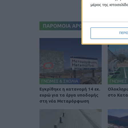
μέρος της ιστοσελίδα
ΠΑΡΟΜΟΙΑ ΑΡΘΡΑ
ΠΕΡΙ
ΓΝΩΜΕΣ & ΣΧΟΛΙΑ
ΓΝΩΜΕΣ 
Εγκρίθηκε η κατανομή 14 εκ.
Ολοκληρώ
ευρώ για τα έργα υποδομής
στο Κατα
στη νέα Μεταμόρφωση