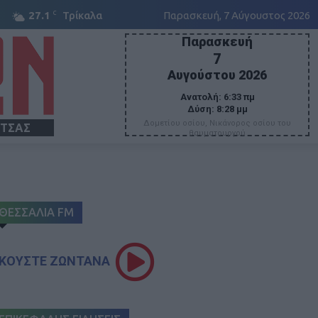
C
27.1
Τρίκαλα
Παρασκευή, 7 Αύγουστος 2026
Παρασκευή
7
Αυγούστου 2026
Ανατολή:
6:33 πμ
Δύση:
8:28 μμ
Δομετίου οσίου, Νικάνορος οσίου του
ΙΤΣΑΣ
θαυματουργού
ΘΕΣΣΑΛΙΑ FM
ΚΟΥΣΤΕ ΖΩΝΤΑΝΑ