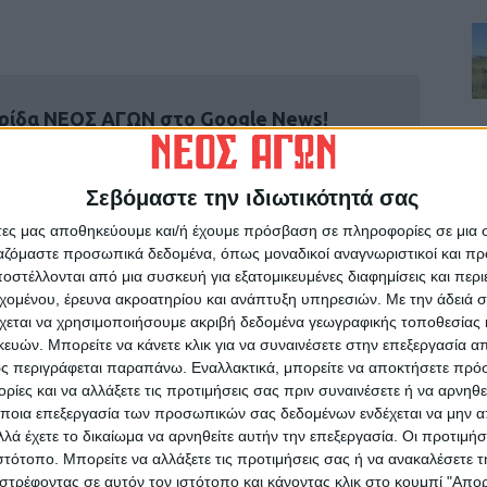
ρίδα ΝΕΟΣ ΑΓΩΝ στο Google News!
οχή της Καρδίτσας και ευρύτερα της Θεσσαλίας
Σεβόμαστε την ιδιωτικότητά σας
άτες μας αποθηκεύουμε και/ή έχουμε πρόσβαση σε πληροφορίες σε μια
ΕΠΟΜΕΝΟ ΑΡΘΡΟ
ργαζόμαστε προσωπικά δεδομένα, όπως μοναδικοί αναγνωριστικοί και 
Εκτίμηση του διαμορφωθέντος σκηνικού στο
στέλλονται από μια συσκευή για εξατομικευμένες διαφημίσεις και περ
τοπικό εμπόριο
εχομένου, έρευνα ακροατηρίου και ανάπτυξη υπηρεσιών.
Με την άδειά σα
χεται να χρησιμοποιήσουμε ακριβή δεδομένα γεωγραφικής τοποθεσίας 
ών. Μπορείτε να κάνετε κλικ για να συναινέσετε στην επεξεργασία απ
ς περιγράφεται παραπάνω. Εναλλακτικά, μπορείτε να αποκτήσετε πρό
ίες και να αλλάξετε τις προτιμήσεις σας πριν συναινέσετε ή να αρνηθεί
ποια επεξεργασία των προσωπικών σας δεδομένων ενδέχεται να μην απ
λά έχετε το δικαίωμα να αρνηθείτε αυτήν την επεξεργασία. Οι προτιμήσ
ινή Εφημερίδα της Καρδίτσας
ιστότοπο. Μπορείτε να αλλάξετε τις προτιμήσεις σας ή να ανακαλέσετε
στρέφοντας σε αυτόν τον ιστότοπο και κάνοντας κλικ στο κουμπί "Απ