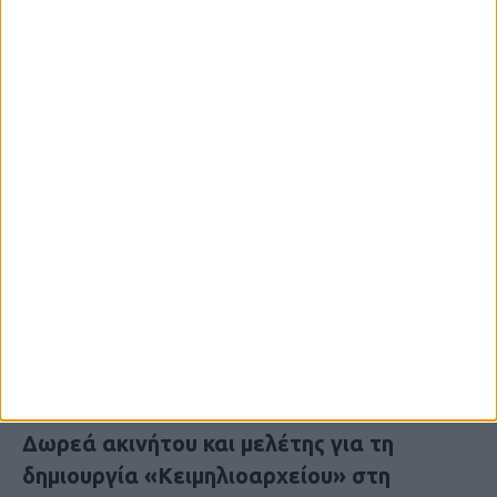
8 Αυγούστου 2026, 9:41 πμ
Δωρεά ακινήτου και μελέτης για τη
δημιουργία «Κειμηλιοαρχείου» στη