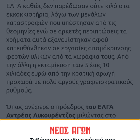
ΕΛΓΑ καθώς δεν παρέδωσαν ούτε κιλό στα
εκκοκκιστήρια, λόγω των μεγάλων
καταστροφών που υπέστησαν από τις
θεομηνίες ενώ σε αρκετές περιπτώσεις τα
χρήματα αυτά εξανεμίστηκαν αφού
κατευθύνθηκαν σε εργασίες απομάκρυνσης
φερτών υλικών από τα χωράφια τους. Από
την άλλη η εκταμίευση των 5 έως 10
χιλιάδες ευρώ από την κρατική αρωγή
προχωρά με πολύ αργούς γραφειοκρατικούς
ρυθμούς.
Όπως ανέφερε ο πρόεδρος
του ΕΛΓΑ
Αντρέας Λυκουρέντζος
μιλώντας στο
“Μαγκαζίνο της Θεσσαλίας” το υπόλοιπο
της αποζημίωσης θα δοθεί μέχρι 30 Ιουνίου
Σεβόμαστε την ιδιωτικότητά σας