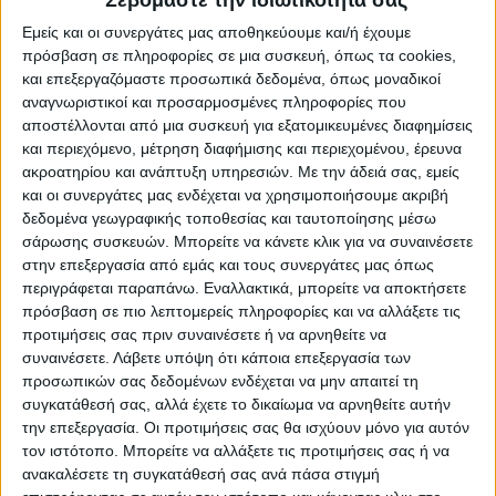
και εφόσον έχουν ολοκληρωθεί τα
πορίσματα των ελεγκτών, ενώ από το
Εμείς και οι συνεργάτες μας αποθηκεύουμε και/ή έχουμε
πρόσβαση σε πληροφορίες σε μια συσκευή, όπως τα cookies,
υπουργείο Αγροτικής Ανάπτυξης έχει
και επεξεργαζόμαστε προσωπικά δεδομένα, όπως μοναδικοί
ανακοινωθεί πως η επιστροφή του 50% του
αναγνωριστικοί και προσαρμοσμένες πληροφορίες που
ΕΦΚ πετρελαίου περί τα 40 εκατομμύρια
αποστέλλονται από μια συσκευή για εξατομικευμένες διαφημίσεις
ευρώ δεν πρόκειται να δοθεί πριν από τα
και περιεχόμενο, μέτρηση διαφήμισης και περιεχομένου, έρευνα
ακροατηρίου και ανάπτυξη υπηρεσιών.
Με την άδειά σας, εμείς
τέλη Μαρτίου με αρχές Απριλίου.
και οι συνεργάτες μας ενδέχεται να χρησιμοποιήσουμε ακριβή
δεδομένα γεωγραφικής τοποθεσίας και ταυτοποίησης μέσω
σάρωσης συσκευών. Μπορείτε να κάνετε κλικ για να συναινέσετε
στην επεξεργασία από εμάς και τους συνεργάτες μας όπως
περιγράφεται παραπάνω. Εναλλακτικά, μπορείτε να αποκτήσετε
πρόσβαση σε πιο λεπτομερείς πληροφορίες και να αλλάξετε τις
προτιμήσεις σας πριν συναινέσετε ή να αρνηθείτε να
συναινέσετε.
Λάβετε υπόψη ότι κάποια επεξεργασία των
προσωπικών σας δεδομένων ενδέχεται να μην απαιτεί τη
συγκατάθεσή σας, αλλά έχετε το δικαίωμα να αρνηθείτε αυτήν
την επεξεργασία. Οι προτιμήσεις σας θα ισχύουν μόνο για αυτόν
τον ιστότοπο. Μπορείτε να αλλάξετε τις προτιμήσεις σας ή να
ανακαλέσετε τη συγκατάθεσή σας ανά πάσα στιγμή