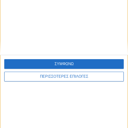
ΘΕΣΣΑΛΙΑ
Ένας νεκρός και ένας βαριά τραυματίας ο
μηνιαίος απολογισμός των τροχαίων στη
Θεσσαλία
ΣΥΜΦΩΝΩ
ΠΕΡΙΣΣΟΤΕΡΕΣ ΕΠΙΛΟΓΕΣ