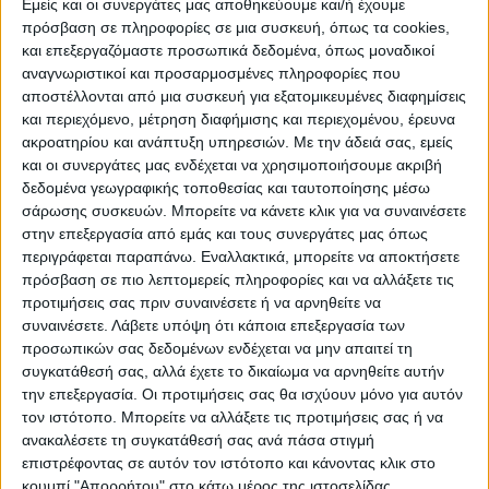
Εμείς και οι συνεργάτες μας αποθηκεύουμε και/ή έχουμε
μπροστά, με δύναμη και τόλμη,
πρόσβαση σε πληροφορίες σε μια συσκευή, όπως τα cookies,
και επεξεργαζόμαστε προσωπικά δεδομένα, όπως μοναδικοί
εκσυγχρονίζοντας την αγροτική παραγωγή με
αναγνωριστικοί και προσαρμοσμένες πληροφορίες που
μοναδικό τελικό στόχο να δώσουμε νέες
αποστέλλονται από μια συσκευή για εξατομικευμένες διαφημίσεις
προοπτικές στους Έλληνες αγρότες»
και περιεχόμενο, μέτρηση διαφήμισης και περιεχομένου, έρευνα
ακροατηρίου και ανάπτυξη υπηρεσιών.
Με την άδειά σας, εμείς
και οι συνεργάτες μας ενδέχεται να χρησιμοποιήσουμε ακριβή
Στόχοι του σχεδίου νόμου:
δεδομένα γεωγραφικής τοποθεσίας και ταυτοποίησης μέσω
σάρωσης συσκευών. Μπορείτε να κάνετε κλικ για να συναινέσετε
Ø Δημιουργεί
κτηνοτροφικά πάρκα
για τον
στην επεξεργασία από εμάς και τους συνεργάτες μας όπως
σταυλισμό των ζώων στηρίζοντας τη
περιγράφεται παραπάνω. Εναλλακτικά, μπορείτε να αποκτήσετε
πρόσβαση σε πιο λεπτομερείς πληροφορίες και να αλλάξετε τις
βιωσιμότητα των μικρών κτηνοτροφικών
προτιμήσεις σας πριν συναινέσετε ή να αρνηθείτε να
επιχειρήσεων.
συναινέσετε.
Λάβετε υπόψη ότι κάποια επεξεργασία των
προσωπικών σας δεδομένων ενδέχεται να μην απαιτεί τη
συγκατάθεσή σας, αλλά έχετε το δικαίωμα να αρνηθείτε αυτήν
Ø Αντιμετωπίζει τη γραφειοκρατία και δίνει
την επεξεργασία. Οι προτιμήσεις σας θα ισχύουν μόνο για αυτόν
λύση στο χρόνιο πρόβλημα των
τον ιστότοπο. Μπορείτε να αλλάξετε τις προτιμήσεις σας ή να
ενδικοφανών αλιευτικών προσφυγών
.
ανακαλέσετε τη συγκατάθεσή σας ανά πάσα στιγμή
επιστρέφοντας σε αυτόν τον ιστότοπο και κάνοντας κλικ στο
κουμπί "Απορρήτου" στο κάτω μέρος της ιστοσελίδας.