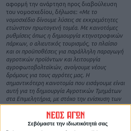
αφορμή την ανάρτηση προς διαβούλευση
του νομοσχεδίου, δήλωσε:
«Με το
νομοσχέδιο δίνουμε λύσεις σε εκκρεμότητες
ετώνστον πρωτογενή τομέα. Με καινοτόμες
ρυθμίσεις όπως η δημιουργία κτηνοτροφικών
πάρκων, ο αλιευτικός τουρισμός, το πλαίσιο
και οι προϋποθέσεις για παράλληλη παραγωγή
αγροτικών προϊόντων και λειτουργία
αγροφωτοβολταϊκών, ανοίγουμε νέους
δρόμους για τους αγρότες μας. Η
σημαντικότερη καινοτομία που εισάγουμε είναι
αυτή για τη δημιουργία Αγροτικών Τμημάτων
στα Επιμελητήρια, με στόχο την ενίσχυση των
επαγγελματιών αγροτών και τον εφοδιασμό
τους με γνώσεις, που θα τους δώσουν τη
δυνατότητα να ανταπεξέλθουν με επιτυχία στις
Σεβόμαστε την ιδιωτικότητά σας
προκλήσεις της νέας εποχής. Προχωρούμε