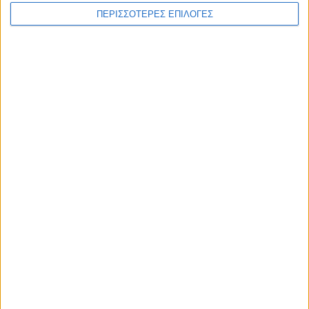
ΠΕΡΙΣΣΟΤΕΡΕΣ ΕΠΙΛΟΓΕΣ
ΘΕΣΣΑΛΙΑ
Λάρισα: Στο εδώλιο 41χρονος για τον
βιασμό της 9χρονης θετής κόρης του μετά
από βούλευμα