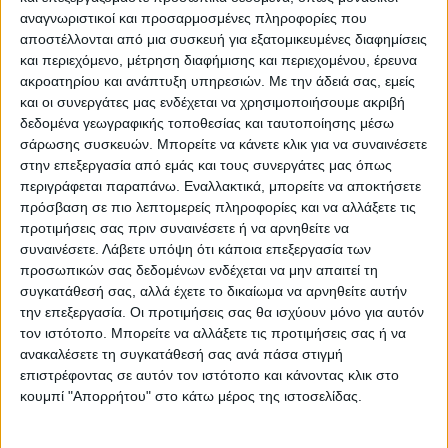
Κυριάκου Μητσοτάκη το περασµένο
αναγνωριστικοί και προσαρμοσμένες πληροφορίες που
καλοκαίρι από την Βουλή, όταν µεταξύ
αποστέλλονται από μια συσκευή για εξατομικευμένες διαφημίσεις
και περιεχόμενο, μέτρηση διαφήμισης και περιεχομένου, έρευνα
άλλων είχε πει πως σε αυτήν την τετραετία
ακροατηρίου και ανάπτυξη υπηρεσιών.
Με την άδειά σας, εμείς
θα δοθεί µεγαλύτερη έµφαση στα
και οι συνεργάτες μας ενδέχεται να χρησιμοποιήσουμε ακριβή
συλλογικά σχήµατα. «Οι πολιτικές µας για
δεδομένα γεωγραφικής τοποθεσίας και ταυτοποίησης μέσω
φορολογικά κίνητρα στους αγρότες που
σάρωσης συσκευών. Μπορείτε να κάνετε κλικ για να συναινέσετε
στην επεξεργασία από εμάς και τους συνεργάτες μας όπως
συνεργάζονται είχαν µεγάλη επιτυχία, αλλά
περιγράφεται παραπάνω. Εναλλακτικά, μπορείτε να αποκτήσετε
έχουµε πολλά βήµατα ακόµα να κάνουµε για
πρόσβαση σε πιο λεπτομερείς πληροφορίες και να αλλάξετε τις
να κινηθούµε σε αυτή την κατεύθυνση» είχε
προτιμήσεις σας πριν συναινέσετε ή να αρνηθείτε να
συναινέσετε.
Λάβετε υπόψη ότι κάποια επεξεργασία των
πει τότε ο πρωθυπουργός.
προσωπικών σας δεδομένων ενδέχεται να μην απαιτεί τη
συγκατάθεσή σας, αλλά έχετε το δικαίωμα να αρνηθείτε αυτήν
Αυτό που µένει να αποσαφηνιστεί, χωρίς
την επεξεργασία. Οι προτιμήσεις σας θα ισχύουν μόνο για αυτόν
από το υπουργείο να είναι σε θέση να
τον ιστότοπο. Μπορείτε να αλλάξετε τις προτιμήσεις σας ή να
ανακαλέσετε τη συγκατάθεσή σας ανά πάσα στιγμή
διαψεύσουν ή να επιβεβαιώσουν ακόµα,
επιστρέφοντας σε αυτόν τον ιστότοπο και κάνοντας κλικ στο
είναι το εάν δηµοσιονοµικά υπάρχουν τα
κουμπί "Απορρήτου" στο κάτω μέρος της ιστοσελίδας.
περιθώρια διατήρησης µε τον έναν ή τον
άλλον τρόπο του µέτρου της επιστροφής