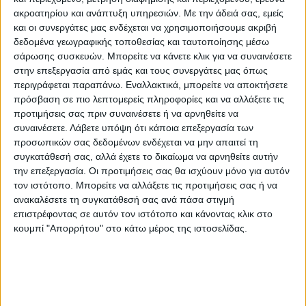
ακροατηρίου και ανάπτυξη υπηρεσιών.
Με την άδειά σας, εμείς
και οι συνεργάτες μας ενδέχεται να χρησιμοποιήσουμε ακριβή
δεδομένα γεωγραφικής τοποθεσίας και ταυτοποίησης μέσω
σάρωσης συσκευών. Μπορείτε να κάνετε κλικ για να συναινέσετε
στην επεξεργασία από εμάς και τους συνεργάτες μας όπως
περιγράφεται παραπάνω. Εναλλακτικά, μπορείτε να αποκτήσετε
πρόσβαση σε πιο λεπτομερείς πληροφορίες και να αλλάξετε τις
προτιμήσεις σας πριν συναινέσετε ή να αρνηθείτε να
συναινέσετε.
Λάβετε υπόψη ότι κάποια επεξεργασία των
ΘΕΜΑ ΤΗΣ ΗΜΕΡΑΣ
προσωπικών σας δεδομένων ενδέχεται να μην απαιτεί τη
συγκατάθεσή σας, αλλά έχετε το δικαίωμα να αρνηθείτε αυτήν
Θέμα ημέρας : Οι συνταξιούχοι ζητούν να
την επεξεργασία. Οι προτιμήσεις σας θα ισχύουν μόνο για αυτόν
επιστραφεί η 13η σύνταξη. Συμφωνείτε;
τον ιστότοπο. Μπορείτε να αλλάξετε τις προτιμήσεις σας ή να
ανακαλέσετε τη συγκατάθεσή σας ανά πάσα στιγμή
επιστρέφοντας σε αυτόν τον ιστότοπο και κάνοντας κλικ στο
κουμπί "Απορρήτου" στο κάτω μέρος της ιστοσελίδας.