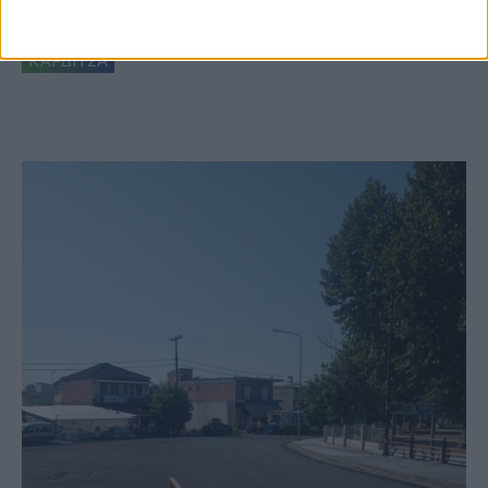
κτιρίων σε Αγναντερό και Ριζοβούνι
ΚΑΡΔΙΤΣΑ