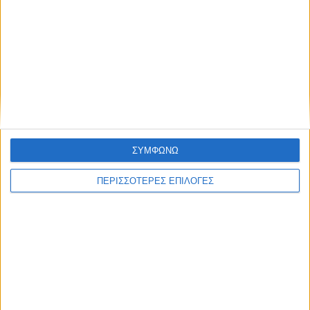
Τελευταίες Ειδήσεις Σήμερα
Ακολούθησε την εφημερίδα ΝΕΟΣ
ΣΥΜΦΩΝΩ
ΑΓΩΝ στο Google News!
Όλες οι εξελίξεις στην περιοχή της
ΠΕΡΙΣΣΟΤΕΡΕΣ ΕΠΙΛΟΓΕΣ
Καρδίτσας και ευρύτερα της Θεσσαλίας
ΠΡΟΗΓΟΥΜΕΝΟ ΑΡΘΡΟ
ΕΠΟΜΕΝΟ ΑΡΘΡΟ
Πάλεψε η εθνική μας,
Aνίκητος ο Τεντόγλου πήρε
δυσκόλεψε τη Γερμανία, αλλά
το χρυσό μετάλλιο!!!
στο τέλος έχασε (76-63)