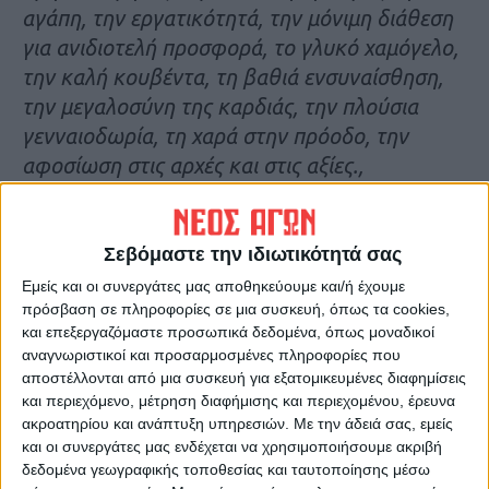
αγάπη, την εργατικότητά, την μόνιμη διάθεση
για ανιδιοτελή προσφορά, το γλυκό χαμόγελο,
την καλή κουβέντα, τη βαθιά ενσυναίσθηση,
την μεγαλοσύνη της καρδιάς, την πλούσια
γενναιοδωρία, τη χαρά στην πρόοδο, την
αφοσίωση στις αρχές και στις αξίες.,
Σημάδεψες την πορεία της σχολικής μας και
όχι μόνο ζωής, που με τα πλούσια
συναισθήματά σου, άγγιξε τις καρδιές όλων
Σεβόμαστε την ιδιωτικότητά σας
μας”
Εμείς και οι συνεργάτες μας αποθηκεύουμε και/ή έχουμε
πρόσβαση σε πληροφορίες σε μια συσκευή, όπως τα cookies,
και επεξεργαζόμαστε προσωπικά δεδομένα, όπως μοναδικοί
αναφέρουν σε σημείωμά τους οι
αναγνωριστικοί και προσαρμοσμένες πληροφορίες που
συνάδελφοί του οι οποίοι ευχαριστούν την
αποστέλλονται από μια συσκευή για εξατομικευμένες διαφημίσεις
οικογένεια για τη δωρεά των ποιητικών
και περιεχόμενο, μέτρηση διαφήμισης και περιεχομένου, έρευνα
ακροατηρίου και ανάπτυξη υπηρεσιών.
Με την άδειά σας, εμείς
συλλογών του Αείμνηστου Χρήστου:
και οι συνεργάτες μας ενδέχεται να χρησιμοποιήσουμε ακριβή
«Ονειρεμένος πόλεμος »
,
«Λευκότητα»
,
δεδομένα γεωγραφικής τοποθεσίας και ταυτοποίησης μέσω
«Κρυφές Σπουδές»
και
«Απλότητα»
καθώς