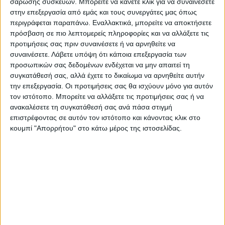
σάρωσης συσκευών. Μπορείτε να κάνετε κλικ για να συναινέσετε
και αποσπάσματος του προσωπικού του
στην επεξεργασία από εμάς και τους συνεργάτες μας όπως
περιγράφεται παραπάνω. Εναλλακτικά, μπορείτε να αποκτήσετε
ημερολογίου με αναφορές στο Ε Ν . Ε . Ε . Γ
πρόσβαση σε πιο λεπτομερείς πληροφορίες και να αλλάξετε τις
Υ . – Λ . Τρικάλων. Ο Χρηστος Διαμαντής
προτιμήσεις σας πριν συναινέσετε ή να αρνηθείτε να
έφυγε από τη ζωή τον Δεκέμβριο του 2021
συναινέσετε.
Λάβετε υπόψη ότι κάποια επεξεργασία των
προσωπικών σας δεδομένων ενδέχεται να μην απαιτεί τη
σε ηλικία 34 ετών χτυπημένος από τον
συγκατάθεσή σας, αλλά έχετε το δικαίωμα να αρνηθείτε αυτήν
κορωνοιό.
την επεξεργασία. Οι προτιμήσεις σας θα ισχύουν μόνο για αυτόν
τον ιστότοπο. Μπορείτε να αλλάξετε τις προτιμήσεις σας ή να
Ηταν ιδιαίτερα δραστήριος καλλιτεχνικά,
ανακαλέσετε τη συγκατάθεσή σας ανά πάσα στιγμή
επιστρέφοντας σε αυτόν τον ιστότοπο και κάνοντας κλικ στο
αφού είχε γράψει ποιητικές συλλογές,
κουμπί "Απορρήτου" στο κάτω μέρος της ιστοσελίδας.
μουσικές για τραγούδια και θεατρικά έργα,
ενώ δίδασκε στο ΕΝ.Ε.Ε.ΓΥ.-Λ. Τρικάλων.
Τελευταίες Ειδήσεις Σήμερα
Ακολούθησε την εφημερίδα ΝΕΟΣ
ΑΓΩΝ στο Google News!