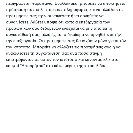
Ακολούθησε την εφημερίδα ΝΕΟΣ
περιγράφεται παραπάνω. Εναλλακτικά, μπορείτε να αποκτήσετε
ΑΓΩΝ στο Google News!
πρόσβαση σε πιο λεπτομερείς πληροφορίες και να αλλάξετε τις
προτιμήσεις σας πριν συναινέσετε ή να αρνηθείτε να
Όλες οι εξελίξεις στην περιοχή της
συναινέσετε.
Λάβετε υπόψη ότι κάποια επεξεργασία των
Καρδίτσας και ευρύτερα της Θεσσαλίας
προσωπικών σας δεδομένων ενδέχεται να μην απαιτεί τη
συγκατάθεσή σας, αλλά έχετε το δικαίωμα να αρνηθείτε αυτήν
την επεξεργασία. Οι προτιμήσεις σας θα ισχύουν μόνο για αυτόν
ΠΡΟΗΓΟΥΜΕΝΟ ΑΡΘΡΟ
ΕΠΟΜΕΝΟ ΑΡΘΡΟ
τον ιστότοπο. Μπορείτε να αλλάξετε τις προτιμήσεις σας ή να
Την Ραχούλα Καρδίτσας
Γ. Πιτσιλής στον «Ν.Α»: «Οι
ανακαλέσετε τη συγκατάθεσή σας ανά πάσα στιγμή
επισκέπτεται στις 17 Μαΐου ο
ΔΟΥ δεν κλείνουν,
επιστρέφοντας σε αυτόν τον ιστότοπο και κάνοντας κλικ στο
Δημήτρης Κουτσούμπας
μετεξελίσσονται» (ΦΩΤΟ)
κουμπί "Απορρήτου" στο κάτω μέρος της ιστοσελίδας.
ΝΕΟΣ ΑΓΩΝ
https://neosagon.gr