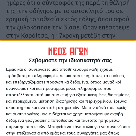
ημέρες ότι ο σύντροφός της παρά τη θέλησή
της, την οδήγησε με το αυτοκίνητό του σε
ερημική τοποθεσία εκτός πόλης, όπου αφού
την ξυλοκόπησε την βίασε. Όταν επέστρεψε
στην Καρδίτσα, η 17χρονη μετέβη στην
αστυνομία και κατήγγειλε το γεγονός.
Ο 24χρονος συνελήφθη σε ψυχιατρική
Σεβόμαστε την ιδιωτικότητά σας
κλινική εκτός νομού όπου νοσηλεύονταν
Εμείς και οι συνεργάτες μας αποθηκεύουμε και/ή έχουμε
φρουρούμενος.
πρόσβαση σε πληροφορίες σε μια συσκευή, όπως τα cookies,
και επεξεργαζόμαστε προσωπικά δεδομένα, όπως μοναδικοί
αναγνωριστικοί και προσαρμοσμένες πληροφορίες που
Αναλυτικότερα στην εφημερίδα Νέος
αποστέλλονται από μια συσκευή για εξατομικευμένες διαφημίσεις
Αγών
και περιεχόμενο, μέτρηση διαφήμισης και περιεχομένου, έρευνα
ακροατηρίου και ανάπτυξη υπηρεσιών.
Με την άδειά σας, εμείς
και οι συνεργάτες μας ενδέχεται να χρησιμοποιήσουμε ακριβή
Τελευταίες Ειδήσεις Σήμερα
δεδομένα γεωγραφικής τοποθεσίας και ταυτοποίησης μέσω
σάρωσης συσκευών. Μπορείτε να κάνετε κλικ για να συναινέσετε
στην επεξεργασία από εμάς και τους συνεργάτες μας όπως