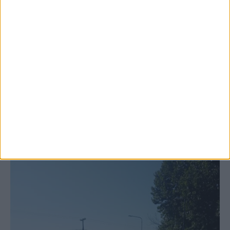
6 Αυγούστου 2026, 10:11 πμ
Ξεκινά η κατεδάφιση ετοιμόρροπων
κτιρίων σε Αγναντερό και Ριζοβούνι
ΚΑΡΔΙΤΣΑ