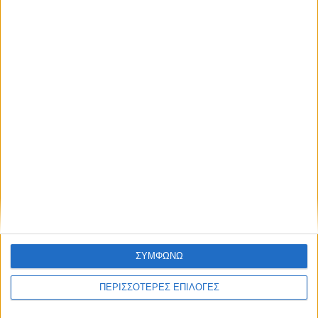
Κυψέλη του Δήμου Σοφάδων - έκτακτοι
ψεκασμοί
ΣΥΜΦΩΝΩ
ΠΕΡΙΣΣΟΤΕΡΕΣ ΕΠΙΛΟΓΕΣ
ΚΑΡΔΙΤΣΑ