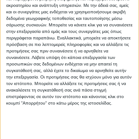
Διάσταση, διαζύγιο, χήρες
ακροατηρίου και ανάπτυξη υπηρεσιών.
Με την άδειά σας, εμείς
και οι συνεργάτες μας ενδέχεται να χρησιμοποιήσουμε ακριβή
δεδομένα γεωγραφικής τοποθεσίας και ταυτοποίησης μέσω
Στον αντίποδα, σε διάσταση βρίσκονται
σάρωσης συσκευών. Μπορείτε να κάνετε κλικ για να συναινέσετε
5.503 πολίτες στη Θεσσαλία. Το ποσοστό
στην επεξεργασία από εμάς και τους συνεργάτες μας όπως
περιγράφεται παραπάνω. Εναλλακτικά, μπορείτε να αποκτήσετε
αυξήθηκε κατά 78,9% σε σχέση με το 2011,
πρόσβαση σε πιο λεπτομερείς πληροφορίες και να αλλάξετε τις
ενώ των διαζευγμένων κατά 65,9% καθώς
προτιμήσεις σας πριν συναινέσετε ή να αρνηθείτε να
25.013 πολίτες χώρισαν από τον/την σύζυγό
συναινέσετε.
Λάβετε υπόψη ότι κάποια επεξεργασία των
τους.
προσωπικών σας δεδομένων ενδέχεται να μην απαιτεί τη
συγκατάθεσή σας, αλλά έχετε το δικαίωμα να αρνηθείτε αυτήν
την επεξεργασία. Οι προτιμήσεις σας θα ισχύουν μόνο για αυτόν
Τέλος σε ότι αφορά τη χηρεία, 61.978
τον ιστότοπο. Μπορείτε να αλλάξετε τις προτιμήσεις σας ή να
πολίτες είναι χήροι. Και εδώ το ποσοστό
ανακαλέσετε τη συγκατάθεσή σας ανά πάσα στιγμή
αυξήθηκε, κατά 2,8% σε σχέση με το 2011.
επιστρέφοντας σε αυτόν τον ιστότοπο και κάνοντας κλικ στο
κουμπί "Απορρήτου" στο κάτω μέρος της ιστοσελίδας.
Να σημειωθεί πάντως, όπως καταγράφουν
τα στοιχεία, ότι το 84,3% είναι γυναίκες και
το 15,7% άνδρες.