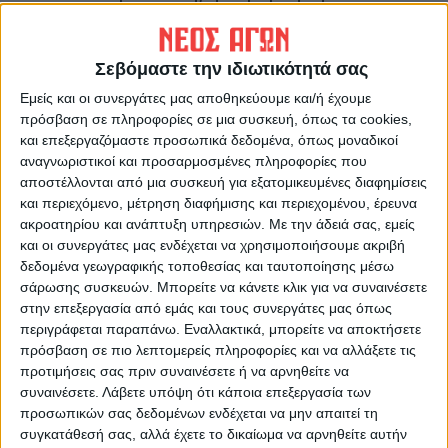
εμφανίζεται διατεθειμένη να…συναντήσει
τους αγρότες στη μέση των αιτημάτων τους.
Σεβόμαστε την ιδιωτικότητά σας
Η πιο εμπροσθοβαρής επιστροφή του ΕΦΚ
στο αγροτικό πετρέλαιο της χρονιάς, σε
Εμείς και οι συνεργάτες μας αποθηκεύουμε και/ή έχουμε
πρόσβαση σε πληροφορίες σε μια συσκευή, όπως τα cookies,
ποσοστό 30-40%, έχει πρακτικά
και επεξεργαζόμαστε προσωπικά δεδομένα, όπως μοναδικοί
προεξοφληθεί, ενώ θα υπάρξουν και μέτρα
αναγνωριστικοί και προσαρμοσμένες πληροφορίες που
στήριξης για το ρεύμα. Σε αυτό το σημείο,
αποστέλλονται από μια συσκευή για εξατομικευμένες διαφημίσεις
και περιεχόμενο, μέτρηση διαφήμισης και περιεχομένου, έρευνα
καίριος είναι ο ρόλος της ΔΕΗ, η οποία
ακροατηρίου και ανάπτυξη υπηρεσιών.
Με την άδειά σας, εμείς
αναμένεται να προσφέρει μεγαλύτερες
και οι συνεργάτες μας ενδέχεται να χρησιμοποιήσουμε ακριβή
εκπτώσεις στους αγρότες στην περιοχή του
δεδομένα γεωγραφικής τοποθεσίας και ταυτοποίησης μέσω
15%, ου μην και παραπάνω. Αυτή η
σάρωσης συσκευών. Μπορείτε να κάνετε κλικ για να συναινέσετε
στην επεξεργασία από εμάς και τους συνεργάτες μας όπως
γενναιότερη έκπτωση δεν θα αφορά μόνο
περιγράφεται παραπάνω. Εναλλακτικά, μπορείτε να αποκτήσετε
τους αγρότες της Θεσσαλίας και μένει να
πρόσβαση σε πιο λεπτομερείς πληροφορίες και να αλλάξετε τις
φανεί αν θα εκταθεί και στους υπόλοιπους
προτιμήσεις σας πριν συναινέσετε ή να αρνηθείτε να
συναινέσετε.
Λάβετε υπόψη ότι κάποια επεξεργασία των
μήνες του έτους, πέρα από τους
προσωπικών σας δεδομένων ενδέχεται να μην απαιτεί τη
«παραγωγικούς», δηλαδή από Μάιο ως
συγκατάθεσή σας, αλλά έχετε το δικαίωμα να αρνηθείτε αυτήν