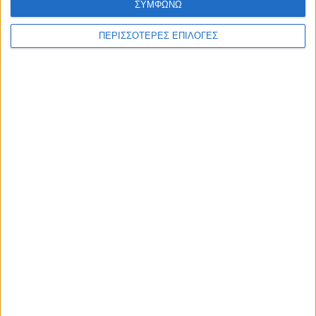
ΣΥΜΦΩΝΩ
ΠΕΡΙΣΣΟΤΕΡΕΣ ΕΠΙΛΟΓΕΣ
ΕΛΛΑΔΑ
Άμεσες αποζημιώσεις στους πληγέντες
από τις φωτιές στη δυτική Αττική, λέει ο
Κατσαφάδος