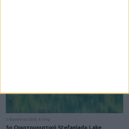
5 Αυγούστου 2026, 9:14 πμ
3ο Οικοτουριστικό Stefaniada Lake