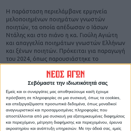
Η παράσταση περιελάμβανε ερμηνεία
μελοποιημένων ποιημάτων γνωστών
ποιητών, τα οποία απέδωσαν ο Ιάσων
Ντάλης και στο πιάνο η κα. Γιούλη Αγιώτη
και απαγγελία ποιημάτων γνωστών Ελλήνων
και ξένων ποιητών. Πρόκειται για παραγωγή
του 2024, όπως παρουσιάστηκε το
καλοκαίρι με επιτυχία στα χωριά της Λίμνης
Πλαστήρα. Η θεατρική ομάδα «ΟΜ»
ιδρύθηκε την άνοιξη του 2021 με
Σεβόμαστε την ιδιωτικότητά σας
συντονίστρια την κ. Γιάννα Ποδηματά
Εμείς και οι συνεργάτες μας αποθηκεύουμε και/ή έχουμε
(αντιδήμαρχο Πολιτισμού), με την
πρόσβαση σε πληροφορίες σε μια συσκευή, όπως τα cookies,
και επεξεργαζόμαστε προσωπικά δεδομένα, όπως μοναδικοί
οικονομική στήριξη του Δήμου Λίμνης
αναγνωριστικοί και προσαρμοσμένες πληροφορίες που
Πλαστήρα.
αποστέλλονται από μια συσκευή για εξατομικευμένες διαφημίσεις
και περιεχόμενο, μέτρηση διαφήμισης και περιεχομένου, έρευνα
ακροατηρίου και ανάπτυξη υπηρεσιών.
Με την άδειά σας, εμείς