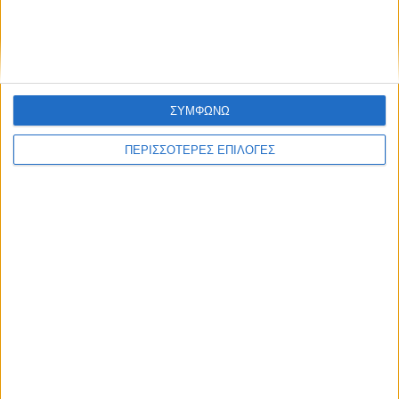
Προγραμματική σύμβαση για τη γέφυρα
του Κοράκου
ΣΥΜΦΩΝΩ
ΠΕΡΙΣΣΟΤΕΡΕΣ ΕΠΙΛΟΓΕΣ
ΠΟΛΙΤΙΣΜΟΣ