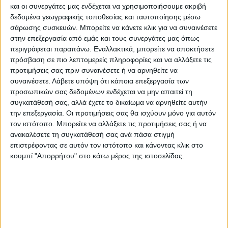
και οι συνεργάτες μας ενδέχεται να χρησιμοποιήσουμε ακριβή
δεδομένα γεωγραφικής τοποθεσίας και ταυτοποίησης μέσω
σάρωσης συσκευών. Μπορείτε να κάνετε κλικ για να συναινέσετε
στην επεξεργασία από εμάς και τους συνεργάτες μας όπως
περιγράφεται παραπάνω. Εναλλακτικά, μπορείτε να αποκτήσετε
πρόσβαση σε πιο λεπτομερείς πληροφορίες και να αλλάξετε τις
προτιμήσεις σας πριν συναινέσετε ή να αρνηθείτε να
συναινέσετε.
Λάβετε υπόψη ότι κάποια επεξεργασία των
προσωπικών σας δεδομένων ενδέχεται να μην απαιτεί τη
συγκατάθεσή σας, αλλά έχετε το δικαίωμα να αρνηθείτε αυτήν
την επεξεργασία. Οι προτιμήσεις σας θα ισχύουν μόνο για αυτόν
τον ιστότοπο. Μπορείτε να αλλάξετε τις προτιμήσεις σας ή να
Αποτελείται από εθελοντές ερασιτέχνες
ανακαλέσετε τη συγκατάθεσή σας ανά πάσα στιγμή
ηθοποιούς και δραστηροποιείται κυρίως το
επιστρέφοντας σε αυτόν τον ιστότοπο και κάνοντας κλικ στο
κουμπί "Απορρήτου" στο κάτω μέρος της ιστοσελίδας.
καλοκαίρι στο δήμο Λίμνης Πλαστήρα. Αν
και έχει μόλις 4 χρόνια δημιουργίας
πραγματοποίησε μέχρι στιγμής δώδεκα
παραγωγές, μεταξύ αυτών μονόπρακτα
όπως ο «Ματρόζος», «Η Κοιμωμένη των
Αγράφων», οι κωμωδίες «Ο Λυχνοστάτης»