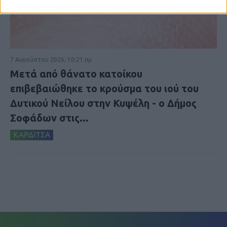
7 Αυγούστου 2026, 10:21 πμ
Μετά από θάνατο κατοίκου
επιβεβαιώθηκε το κρούσμα του ιού του
Δυτικού Νείλου στην Κυψέλη - ο Δήμος
Σοφάδων στις...
ΚΑΡΔΙΤΣΑ