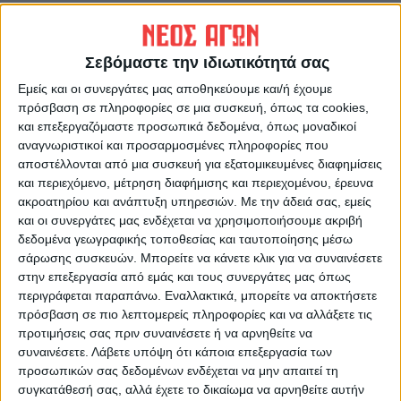
Σεβόμαστε την ιδιωτικότητά σας
Εμείς και οι συνεργάτες μας αποθηκεύουμε και/ή έχουμε
πρόσβαση σε πληροφορίες σε μια συσκευή, όπως τα cookies,
και επεξεργαζόμαστε προσωπικά δεδομένα, όπως μοναδικοί
αναγνωριστικοί και προσαρμοσμένες πληροφορίες που
ΝΕΟΣ ΑΓΩΝ
αποστέλλονται από μια συσκευή για εξατομικευμένες διαφημίσεις
και περιεχόμενο, μέτρηση διαφήμισης και περιεχομένου, έρευνα
https://neosagon.gr
ακροατηρίου και ανάπτυξη υπηρεσιών.
Με την άδειά σας, εμείς
Η Αρχαιότερη Καθημερινή Πρωινή Εφημερίδα της Καρδίτσας
και οι συνεργάτες μας ενδέχεται να χρησιμοποιήσουμε ακριβή
δεδομένα γεωγραφικής τοποθεσίας και ταυτοποίησης μέσω
σάρωσης συσκευών. Μπορείτε να κάνετε κλικ για να συναινέσετε
στην επεξεργασία από εμάς και τους συνεργάτες μας όπως
περιγράφεται παραπάνω. Εναλλακτικά, μπορείτε να αποκτήσετε
πρόσβαση σε πιο λεπτομερείς πληροφορίες και να αλλάξετε τις
ΠΑΡΟΜΟΙΑ ΑΡΘΡΑ
προτιμήσεις σας πριν συναινέσετε ή να αρνηθείτε να
συναινέσετε.
Λάβετε υπόψη ότι κάποια επεξεργασία των
προσωπικών σας δεδομένων ενδέχεται να μην απαιτεί τη
συγκατάθεσή σας, αλλά έχετε το δικαίωμα να αρνηθείτε αυτήν