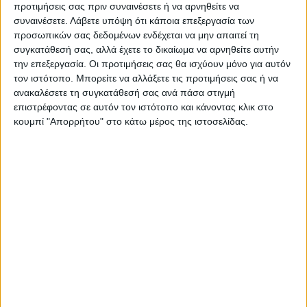
προτιμήσεις σας πριν συναινέσετε ή να αρνηθείτε να
Καρδίτσας και ευρύτερα της Θεσσαλίας
συναινέσετε.
Λάβετε υπόψη ότι κάποια επεξεργασία των
προσωπικών σας δεδομένων ενδέχεται να μην απαιτεί τη
συγκατάθεσή σας, αλλά έχετε το δικαίωμα να αρνηθείτε αυτήν
ΠΡΟΗΓΟΥΜΕΝΟ ΑΡΘΡΟ
ΕΠΟΜΕΝΟ ΑΡΘΡΟ
την επεξεργασία. Οι προτιμήσεις σας θα ισχύουν μόνο για αυτόν
Ξεκίνησε η διάθεση των
«Πρωταθλητής» και τη
τον ιστότοπο. Μπορείτε να αλλάξετε τις προτιμήσεις σας ή να
διαρκείας στους παλιούς
φετινή χρονιά ο Ν. Καρδίτσας
ανακαλέσετε τη συγκατάθεσή σας ανά πάσα στιγμή
κατόχους του ΑΣΚ
στη βαμβακοκαλλιέργεια
επιστρέφοντας σε αυτόν τον ιστότοπο και κάνοντας κλικ στο
κουμπί "Απορρήτου" στο κάτω μέρος της ιστοσελίδας.
ΝΕΟΣ ΑΓΩΝ
https://neosagon.gr
Η Αρχαιότερη Καθημερινή Πρωινή Εφημερίδα της Καρδίτσας