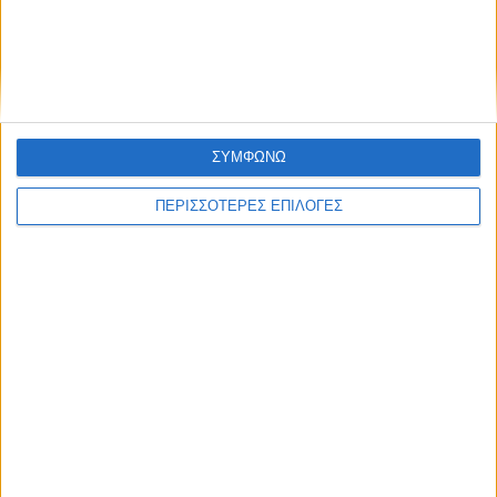
ΚΑΡΔΙΤΣΑ
Άρχισε η ιερακοθηρία στο Παυσίλυπο για
τα κορακοειδή (ΒΙΝΤΕΟ)
ΣΥΜΦΩΝΩ
ΠΕΡΙΣΣΟΤΕΡΕΣ ΕΠΙΛΟΓΕΣ
ΘΕΣΣΑΛΙΑ FM
ΑΚΟΥΣΤΕ ΖΩΝΤΑΝΑ