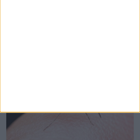
Θετικό το εμπορικό ισοζύγιο στη
Θεσσαλία, με την Καρδίτσα όμως ουραγό
στις εξαγωγές (πίνακες)
ΚΑΡΔΙΤΣΑ