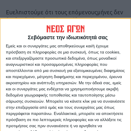
Ευελπιστούμε ότι τους επόμενουςμήνες δεν
θα βρεθούμε θεατές στοίδιο…
έργο.
Κ. Π.
Σεβόμαστε την ιδιωτικότητά σας
Εμείς και οι συνεργάτες μας αποθηκεύουμε και/ή έχουμε
Τελευταίες Ειδήσεις Σήμερα
πρόσβαση σε πληροφορίες σε μια συσκευή, όπως τα cookies,
και επεξεργαζόμαστε προσωπικά δεδομένα, όπως μοναδικοί
αναγνωριστικοί και προσαρμοσμένες πληροφορίες που
αποστέλλονται από μια συσκευή για εξατομικευμένες διαφημίσεις
Ακολούθησε την εφημερίδα ΝΕΟΣ
και περιεχόμενο, μέτρηση διαφήμισης και περιεχομένου, έρευνα
ΑΓΩΝ στο Google News!
ακροατηρίου και ανάπτυξη υπηρεσιών.
Με την άδειά σας, εμείς
Όλες οι εξελίξεις στην περιοχή της
και οι συνεργάτες μας ενδέχεται να χρησιμοποιήσουμε ακριβή
Καρδίτσας και ευρύτερα της Θεσσαλίας
δεδομένα γεωγραφικής τοποθεσίας και ταυτοποίησης μέσω
σάρωσης συσκευών. Μπορείτε να κάνετε κλικ για να συναινέσετε
στην επεξεργασία από εμάς και τους συνεργάτες μας όπως
ΠΡΟΗΓΟΥΜΕΝΟ ΑΡΘΡΟ
ΕΠΟΜΕΝΟ ΑΡΘΡΟ
περιγράφεται παραπάνω. Εναλλακτικά, μπορείτε να αποκτήσετε
πρόσβαση σε πιο λεπτομερείς πληροφορίες και να αλλάξετε τις
Θα αρχίσει η αντικατάσταση
Τι δήλωσε ο Δήμαρχος
προτιμήσεις σας πριν συναινέσετε ή να αρνηθείτε να
Βασίλης Τσιάκος για τα έργα