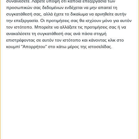
συναινέσετε.
Λάβετε υπόψη ότι κάποια επεξεργασία των
στο Δημοτικό Στάδιο - video
προσωπικών σας δεδομένων ενδέχεται να μην απαιτεί τη
συγκατάθεσή σας, αλλά έχετε το δικαίωμα να αρνηθείτε αυτήν
την επεξεργασία. Οι προτιμήσεις σας θα ισχύουν μόνο για αυτόν
τον ιστότοπο. Μπορείτε να αλλάξετε τις προτιμήσεις σας ή να
ανακαλέσετε τη συγκατάθεσή σας ανά πάσα στιγμή
επιστρέφοντας σε αυτόν τον ιστότοπο και κάνοντας κλικ στο
κουμπί "Απορρήτου" στο κάτω μέρος της ιστοσελίδας.
ΝΕΟΣ ΑΓΩΝ
https://neosagon.gr
Η Αρχαιότερη Καθημερινή Πρωινή Εφημερίδα της Καρδίτσας
ΠΑΡΟΜΟΙΑ ΑΡΘΡΑ