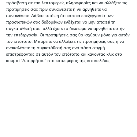
Τελευταίες Ειδήσεις Σήμερα
πρόσβαση σε πιο λεπτομερείς πληροφορίες και να αλλάξετε τις
προτιμήσεις σας πριν συναινέσετε ή να αρνηθείτε να
συναινέσετε.
Λάβετε υπόψη ότι κάποια επεξεργασία των
προσωπικών σας δεδομένων ενδέχεται να μην απαιτεί τη
Ακολούθησε την εφημερίδα ΝΕΟΣ
συγκατάθεσή σας, αλλά έχετε το δικαίωμα να αρνηθείτε αυτήν
ΑΓΩΝ στο Google News!
την επεξεργασία. Οι προτιμήσεις σας θα ισχύουν μόνο για αυτόν
Όλες οι εξελίξεις στην περιοχή της
τον ιστότοπο. Μπορείτε να αλλάξετε τις προτιμήσεις σας ή να
Καρδίτσας και ευρύτερα της Θεσσαλίας
ανακαλέσετε τη συγκατάθεσή σας ανά πάσα στιγμή
επιστρέφοντας σε αυτόν τον ιστότοπο και κάνοντας κλικ στο
κουμπί "Απορρήτου" στο κάτω μέρος της ιστοσελίδας.
ΠΡΟΗΓΟΥΜΕΝΟ ΑΡΘΡΟ
ΕΠΟΜΕΝΟ ΑΡΘΡΟ
Η στιγμή των
Βελτίωση σήμανσης και
αποκαλυπτηρίων της οδού
τοποθέτηση στηθαίων
Αλεξάνδρας Λάτα στη μνήμη
ασφαλείας στο επαρχιακό -
της αδικοχαμένης
εθνικό δίκτυο της Π.Ε
φοιτήτριας (ΦΩΤΟ)
Καρδίτσας