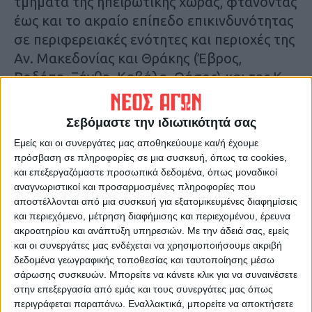
τμήματα της ηπειρωτικής χώρας, φτάνοντας
έως και το ακραίο επίπεδο επικινδυνότητας
σε περιφερειακές ενότητες και περιοχές της
Αν. Μακεδονίας και Θράκης (Έβρος,
Ροδόπη, Ξάνθη, Καβάλα, Θάσος) και της Κ.
Μακεδονίας (Σέρρες, Κιλκίς, Λαγκαδάς-
Βόλβη, Χαλκιδική, Πέλλα, Ημαθία, Πιερία),
Σεβόμαστε την ιδιωτικότητά σας
όπως φαίνεται στον επόμενο χάρτη.
Εμείς και οι συνεργάτες μας αποθηκεύουμε και/ή έχουμε
πρόσβαση σε πληροφορίες σε μια συσκευή, όπως τα cookies,
και επεξεργαζόμαστε προσωπικά δεδομένα, όπως μοναδικοί
αναγνωριστικοί και προσαρμοσμένες πληροφορίες που
αποστέλλονται από μια συσκευή για εξατομικευμένες διαφημίσεις
και περιεχόμενο, μέτρηση διαφήμισης και περιεχομένου, έρευνα
ακροατηρίου και ανάπτυξη υπηρεσιών.
Με την άδειά σας, εμείς
και οι συνεργάτες μας ενδέχεται να χρησιμοποιήσουμε ακριβή
δεδομένα γεωγραφικής τοποθεσίας και ταυτοποίησης μέσω
σάρωσης συσκευών. Μπορείτε να κάνετε κλικ για να συναινέσετε
στην επεξεργασία από εμάς και τους συνεργάτες μας όπως
περιγράφεται παραπάνω. Εναλλακτικά, μπορείτε να αποκτήσετε