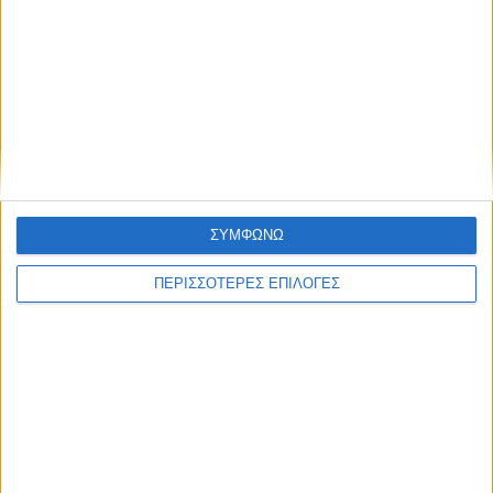
ΚΑΡΔΙΤΣΑ
Σύλληψη στην Καρδίτσα για κλοπή
ΣΥΜΦΩΝΩ
ηλεκτρικής ενέργειας
ΠΕΡΙΣΣΟΤΕΡΕΣ ΕΠΙΛΟΓΕΣ
ΘΕΣΣΑΛΙΑ FM