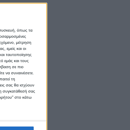
 συσκευή, όπως τα
προσαρμοσμένες
ιεχόμενο, μέτρηση
ς, εμείς και οι
και ταυτοποίησης
ό εμάς και τους
σβαση σε πιο
τε να συναινέσετε.
αιτεί τη
εις σας θα ισχύουν
 τη συγκατάθεσή σας
ορρήτου" στο κάτω