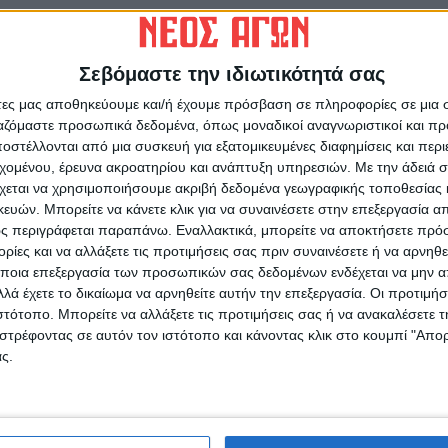
άδοχο και εκπροσώπους όσων έχουν εκφράσει
θα εξεταστεί αν θα υπάρξουν
Σεβόμαστε την ιδιωτικότητά σας
θέτοντας νέα στοιχεία.
άτες μας αποθηκεύουμε και/ή έχουμε πρόσβαση σε πληροφορίες σε μια
ργαζόμαστε προσωπικά δεδομένα, όπως μοναδικοί αναγνωριστικοί και 
στέλλονται από μια συσκευή για εξατομικευμένες διαφημίσεις και περ
εχομένου, έρευνα ακροατηρίου και ανάπτυξη υπηρεσιών.
Με την άδειά σα
χεται να χρησιμοποιήσουμε ακριβή δεδομένα γεωγραφικής τοποθεσίας 
ών. Μπορείτε να κάνετε κλικ για να συναινέσετε στην επεξεργασία απ
ς περιγράφεται παραπάνω. Εναλλακτικά, μπορείτε να αποκτήσετε πρό
ρίδα ΝΕΟΣ ΑΓΩΝ στο Google News!
ίες και να αλλάξετε τις προτιμήσεις σας πριν συναινέσετε ή να αρνηθεί
οχή της Καρδίτσας και ευρύτερα της Θεσσαλίας
ποια επεξεργασία των προσωπικών σας δεδομένων ενδέχεται να μην απ
λά έχετε το δικαίωμα να αρνηθείτε αυτήν την επεξεργασία. Οι προτιμήσ
ιστότοπο. Μπορείτε να αλλάξετε τις προτιμήσεις σας ή να ανακαλέσετε
στρέφοντας σε αυτόν τον ιστότοπο και κάνοντας κλικ στο κουμπί "Απ
ΕΠΟΜΕΝΟ ΑΡΘΡΟ
ς.
Με επιτυχία η έκθεση του Εικαστικού Ομίλου
Καρδίτσας