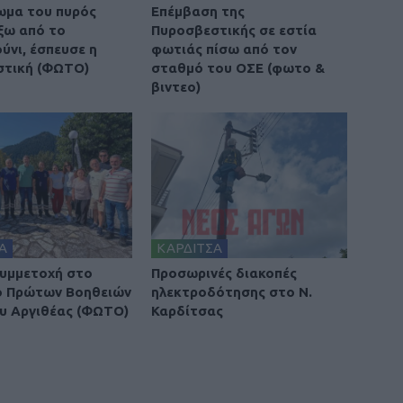
ωμα του πυρός
Επέμβαση της
έξω από το
Πυροσβεστικής σε εστία
νι, έσπευσε η
φωτιάς πίσω από τον
στική (ΦΩΤΟ)
σταθμό του ΟΣΕ (φωτο &
βιντεο)
Α
ΚΑΡΔΙΤΣΑ
υμμετοχή στο
Προσωρινές διακοπές
ο Πρώτων Βοηθειών
ηλεκτροδότησης στο Ν.
υ Αργιθέας (ΦΩΤΟ)
Καρδίτσας