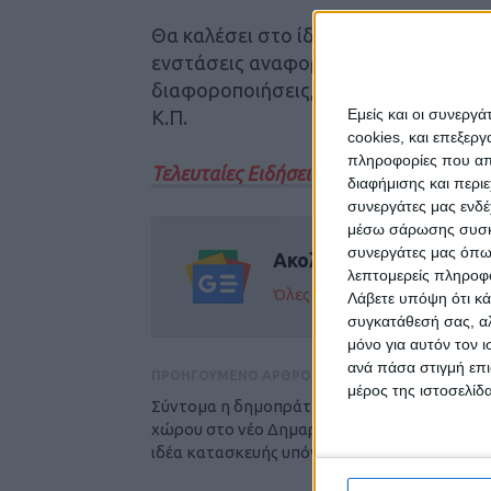
Θα καλέσει στο ίδιο τραπέζι τον αν
ενστάσεις αναφορικά με το έργο και 
διαφοροποιήσεις, αφαιρώντας ή προσ
Εμείς και οι συνεργ
Κ.Π.
cookies, και επεξε
πληροφορίες που απο
Τελευταίες Ειδήσεις Σήμερα
διαφήμισης και περι
συνεργάτες μας ενδέ
μέσω σάρωσης συσκευ
συνεργάτες μας όπω
Ακολούθησε την εφημε
λεπτομερείς πληροφορ
Όλες οι εξελίξεις στην περι
Λάβετε υπόψη ότι κά
συγκατάθεσή σας, αλ
μόνο για αυτόν τον 
ανά πάσα στιγμή επι
ΠΡΟΗΓΟΥΜΕΝΟ ΑΡΘΡΟ
μέρος της ιστοσελίδα
Σύντομα η δημοπράτηση του περιβάλλοντος
χώρου στο νέο Δημαρχείο, εγκαταλείπεται η
ιδέα κατασκευής υπόγειου πάρκινγκ