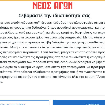
Σεβόμαστε την ιδιωτικότητά σας
άτες μας αποθηκεύουμε και/ή έχουμε πρόσβαση σε πληροφορίες σε μια
ρίδα ΝΕΟΣ ΑΓΩΝ στο Google News!
ργαζόμαστε προσωπικά δεδομένα, όπως μοναδικοί αναγνωριστικοί και 
οχή της Καρδίτσας και ευρύτερα της Θεσσαλίας
στέλλονται από μια συσκευή για εξατομικευμένες διαφημίσεις και περ
εχομένου, έρευνα ακροατηρίου και ανάπτυξη υπηρεσιών.
Με την άδειά σα
χεται να χρησιμοποιήσουμε ακριβή δεδομένα γεωγραφικής τοποθεσίας 
Θ
ών. Μπορείτε να κάνετε κλικ για να συναινέσετε στην επεξεργασία απ
σ
ΕΠΟΜΕΝΟ ΑΡΘΡΟ
ς περιγράφεται παραπάνω. Εναλλακτικά, μπορείτε να αποκτήσετε πρό
α
Στις κάλπες οι εκπαιδευτικοί της
ίες και να αλλάξετε τις προτιμήσεις σας πριν συναινέσετε ή να αρνηθεί
πό
Πρωτοβάθμιας Εκπαίδευσης στο Ν. Καρδίτσας
ποια επεξεργασία των προσωπικών σας δεδομένων ενδέχεται να μην απ
6
(ΦΩΤΟ)
λά έχετε το δικαίωμα να αρνηθείτε αυτήν την επεξεργασία. Οι προτιμήσ
ιστότοπο. Μπορείτε να αλλάξετε τις προτιμήσεις σας ή να ανακαλέσετε
στρέφοντας σε αυτόν τον ιστότοπο και κάνοντας κλικ στο κουμπί "Απ
ς.
ινή Εφημερίδα της Καρδίτσας
ΣΣΟΤΕΡΕΣ ΕΠΙΛΟΓΕΣ
ΣΥΜΦΩΝΩ