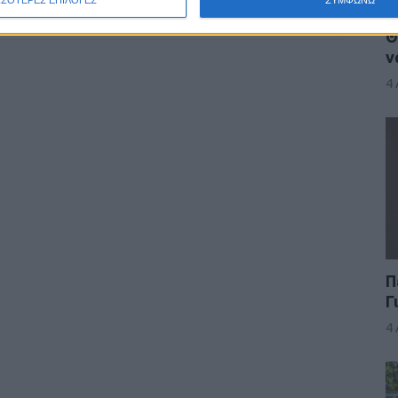
Θ
ν
4
Π
Γ
4