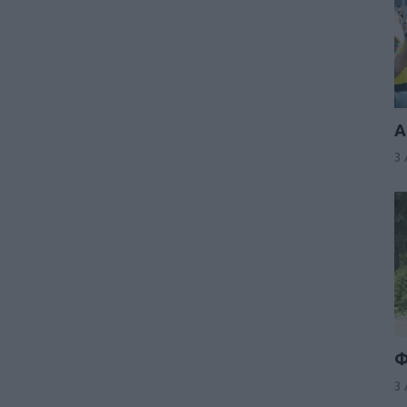
Α
3
Φ
3