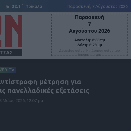
C
32.1
Τρίκαλα
Παρασκευή, 7 Αύγουστος 2026
Παρασκευή
7
Αυγούστου 2026
Ανατολή:
6:33 πμ
Δύση:
8:28 μμ
Δομετίου οσίου, Νικάνορος οσίου του
ΙΤΣΑΣ
θαυματουργού
WEB TV
ντίστροφη μέτρηση για
ις πανελλαδικές εξετάσεις
8 Μαΐου 2026, 12:07 μμ