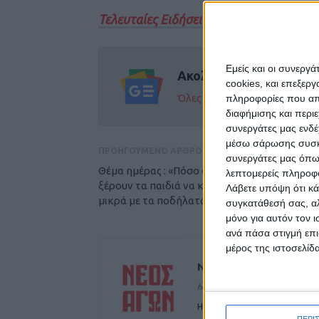
Τελευταίες Ειδήσεις Σήμερα
Εμείς και οι συνεργ
Ακολούθησε την εφημε
cookies, και επεξε
Όλες οι εξελίξεις στην περι
πληροφορίες που απο
διαφήμισης και περι
συνεργάτες μας ενδέ
μέσω σάρωσης συσκευ
ΠΡΟΗΓΟΥΜΕΝΟ ΑΡΘΡΟ
συνεργάτες μας όπω
Θέμα ημέρας : «Πόσο σημαντικό είναι να
λεπτομερείς πληροφορ
ξέρουν τα παιδιά να κινούνται με ασφάλεια α
Λάβετε υπόψη ότι κά
μικρά με τα ποδήλατά τους;»
συγκατάθεσή σας, αλ
μόνο για αυτόν τον 
ανά πάσα στιγμή επι
μέρος της ιστοσελίδα
ΝΕΟΣ ΑΓΩΝ
https://neosagon.gr
Η Αρχαιότερη Καθημερινή Πρω
ΠΕΡΙ