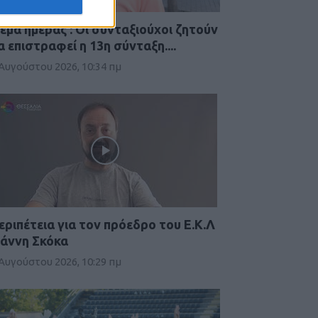
έμα ημέρας : Οι συνταξιούχοι ζητούν
α επιστραφεί η 13η σύνταξη....
 Αυγούστου 2026, 10:34 πμ
εριπέτεια για τον πρόεδρο του Ε.Κ.Λ
ιάννη Σκόκα
 Αυγούστου 2026, 10:29 πμ