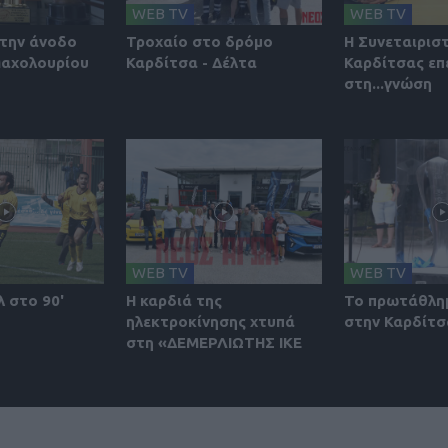
WEB TV
WEB TV
την άνοδο
Τροχαίο στο δρόμο
Η Συνεταιρισ
Μαχολουρίου
Καρδίτσα - Δέλτα
Καρδίτσας επ
στη...γνώση
WEB TV
WEB TV
λ στο 90'
Η καρδιά της
Το πρωτάθλη
ηλεκτροκίνησης χτυπά
στην Καρδίτσ
στη «ΔΕΜΕΡΛΙΩΤΗΣ ΙΚΕ