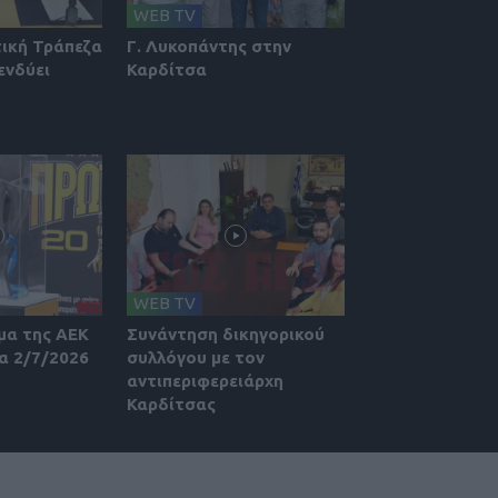
WEB TV
τική Τράπεζα
Γ. Λυκοπάντης στην
ενδύει
Καρδίτσα
WEB TV
μα της ΑΕΚ
Συνάντηση δικηγορικού
α 2/7/2026
συλλόγου με τον
αντιπεριφερειάρχη
Καρδίτσας