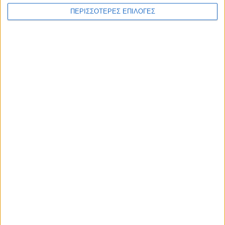
WEB TV
ΠΕΡΙΣΣΟΤΕΡΕΣ ΕΠΙΛΟΓΕΣ
Στιγμές χαλάρωσης στο Plastiras Lake
Festival 2026