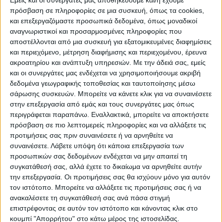
Εμείς και οι συνεργάτες μας αποθηκεύουμε και/ή έχουμε
πρόσβαση σε πληροφορίες σε μια συσκευή, όπως τα cookies,
και επεξεργαζόμαστε προσωπικά δεδομένα, όπως μοναδικοί
αναγνωριστικοί και προσαρμοσμένες πληροφορίες που
WEB TV
αποστέλλονται από μια συσκευή για εξατομικευμένες διαφημίσεις
και περιεχόμενο, μέτρηση διαφήμισης και περιεχομένου, έρευνα
Προετοιμασία Δόξας Μασχολουρίου
ακροατηρίου και ανάπτυξη υπηρεσιών.
Με την άδειά σας, εμείς
και οι συνεργάτες μας ενδέχεται να χρησιμοποιήσουμε ακριβή
δεδομένα γεωγραφικής τοποθεσίας και ταυτοποίησης μέσω
σάρωσης συσκευών. Μπορείτε να κάνετε κλικ για να συναινέσετε
στην επεξεργασία από εμάς και τους συνεργάτες μας όπως
περιγράφεται παραπάνω. Εναλλακτικά, μπορείτε να αποκτήσετε
πρόσβαση σε πιο λεπτομερείς πληροφορίες και να αλλάξετε τις
προτιμήσεις σας πριν συναινέσετε ή να αρνηθείτε να
συναινέσετε.
Λάβετε υπόψη ότι κάποια επεξεργασία των
προσωπικών σας δεδομένων ενδέχεται να μην απαιτεί τη
συγκατάθεσή σας, αλλά έχετε το δικαίωμα να αρνηθείτε αυτήν
την επεξεργασία. Οι προτιμήσεις σας θα ισχύουν μόνο για αυτόν
τον ιστότοπο. Μπορείτε να αλλάξετε τις προτιμήσεις σας ή να
ανακαλέσετε τη συγκατάθεσή σας ανά πάσα στιγμή
επιστρέφοντας σε αυτόν τον ιστότοπο και κάνοντας κλικ στο
κουμπί "Απορρήτου" στο κάτω μέρος της ιστοσελίδας.