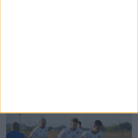
Θέμα ημέρας: Ο νομός Καρδίτσας είναι ο
τελευταίος νομός της Θεσσαλίας...
7 Αυγούστου 2026, 12:58 μμ