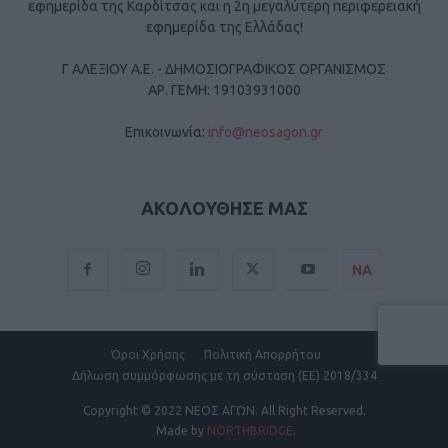
εφημερίδα της Καρδίτσας και η 2η μεγαλύτερη περιφερειακή
εφημερίδα της Ελλάδας!
Γ ΑΛΕΞΙΟΥ Α.Ε. - ΔΗΜΟΣΙΟΓΡΑΦΙΚΟΣ ΟΡΓΑΝΙΣΜΟΣ
ΑΡ. ΓΕΜΗ: 19103931000
Επικοινωνία:
info@neosagon.gr
ΑΚΟΛΟΥΘΗΣΕ ΜΑΣ
ΝΑ
Όροι Χρήσης
Πολιτική Απορρήτου
Δήλωση συμμόρφωσης με τη σύσταση (ΕΕ) 2018/334
Copyright
© 2022 ΝΕΟΣ ΑΓΩΝ.
All Right Reserved.
Made by
NORTHBRIDGE
.