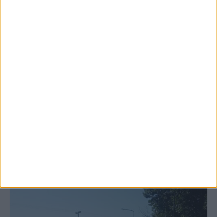
6 Αυγούστου 2026, 10:11 πμ
Ξεκινά η κατεδάφιση ετοιμόρροπων
κτιρίων σε Αγναντερό και Ριζοβούνι
ΚΑΡΔΙΤΣΑ