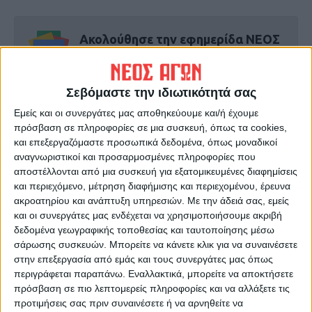
Ακολούθησε την εφημερίδα ΝΕΟΣ
ΑΓΩΝ στο Google News!
Όλες οι εξελίξεις στην περιοχή της
Καρδίτσας και ευρύτερα της Θεσσαλίας
Σεβόμαστε την ιδιωτικότητά σας
Εμείς και οι συνεργάτες μας αποθηκεύουμε και/ή έχουμε
πρόσβαση σε πληροφορίες σε μια συσκευή, όπως τα cookies,
ΠΡΟΗΓΟΥΜΕΝΟ ΑΡΘΡΟ
ΕΠΟΜΕΝΟ ΑΡΘΡΟ
και επεξεργαζόμαστε προσωπικά δεδομένα, όπως μοναδικοί
Τροχαίο με υλικές ζημιές στο
Συναγερμός στην ΕΕ για τα
αναγνωριστικοί και προσαρμοσμένες πληροφορίες που
κέντρο της Καρδίτσας
τρόφιμα: Προμήθειες 10
αποστέλλονται από μια συσκευή για εξατομικευμένες διαφημίσεις
ημερών στη Γερμανία και
και περιεχόμενο, μέτρηση διαφήμισης και περιεχομένου, έρευνα
«Plan B» του Μακρόν
ακροατηρίου και ανάπτυξη υπηρεσιών.
Με την άδειά σας, εμείς
και οι συνεργάτες μας ενδέχεται να χρησιμοποιήσουμε ακριβή
δεδομένα γεωγραφικής τοποθεσίας και ταυτοποίησης μέσω
σάρωσης συσκευών. Μπορείτε να κάνετε κλικ για να συναινέσετε
στην επεξεργασία από εμάς και τους συνεργάτες μας όπως
περιγράφεται παραπάνω. Εναλλακτικά, μπορείτε να αποκτήσετε
πρόσβαση σε πιο λεπτομερείς πληροφορίες και να αλλάξετε τις
προτιμήσεις σας πριν συναινέσετε ή να αρνηθείτε να