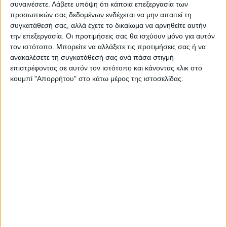
συναινέσετε.
Λάβετε υπόψη ότι κάποια επεξεργασία των
προσωπικών σας δεδομένων ενδέχεται να μην απαιτεί τη
ΝΕΟΣ ΑΓΩΝ
συγκατάθεσή σας, αλλά έχετε το δικαίωμα να αρνηθείτε αυτήν
https://neosagon.gr
την επεξεργασία. Οι προτιμήσεις σας θα ισχύουν μόνο για αυτόν
τον ιστότοπο. Μπορείτε να αλλάξετε τις προτιμήσεις σας ή να
Η Αρχαιότερη Καθημερινή Πρωινή Εφημερίδα της Καρδίτσας
ανακαλέσετε τη συγκατάθεσή σας ανά πάσα στιγμή
επιστρέφοντας σε αυτόν τον ιστότοπο και κάνοντας κλικ στο
κουμπί "Απορρήτου" στο κάτω μέρος της ιστοσελίδας.
ΠΑΡΟΜΟΙΑ ΑΡΘΡΑ