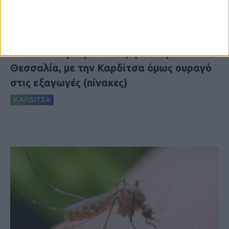
7 Αυγούστου 2026, 10:52 πμ
Θετικό το εμπορικό ισοζύγιο στη
Θεσσαλία, με την Καρδίτσα όμως ουραγό
στις εξαγωγές (πίνακες)
ΚΑΡΔΙΤΣΑ