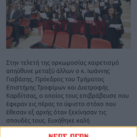
Στην τελετή της ορκωμοσίας χαιρετισμό
απηύθυνε μεταξύ άλλων ο κ. Ιωάννης
Γιαβάσης, Πρόεδρος του Τμήματος
Επιστήμης Τροφίμων και Διατροφής
Καρδίτσας, ο οποίος τους επιβράβευσε που
έφεραν εις πέρας το ύψιστο στόχο που
έθεσαν εξ αρχής όταν ξεκίνησαν τις
σπουδές τους. Ευχήθηκε καλή
επαγγελματική σταδιοδρομία στους νέους
αποφοίτους.