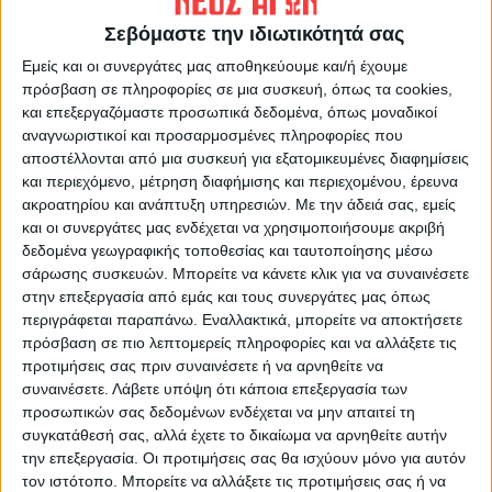
Σεβόμαστε την ιδιωτικότητά σας
Με το πέρας της ορκωμοσίας οι απόφοιτοι
Εμείς και οι συνεργάτες μας αποθηκεύουμε και/ή έχουμε
με το πτυχίο στο χέρι έβγαλαν
πρόσβαση σε πληροφορίες σε μια συσκευή, όπως τα cookies,
και επεξεργαζόμαστε προσωπικά δεδομένα, όπως μοναδικοί
αναμνηστικές φωτογραφίες με τις
αναγνωριστικοί και προσαρμοσμένες πληροφορίες που
οικογένειες και τους φίλους τους που ήταν
αποστέλλονται από μια συσκευή για εξατομικευμένες διαφημίσεις
δίπλα τους σε αυτή την ξεχωριστή στιγμή.
και περιεχόμενο, μέτρηση διαφήμισης και περιεχομένου, έρευνα
ακροατηρίου και ανάπτυξη υπηρεσιών.
Με την άδειά σας, εμείς
και οι συνεργάτες μας ενδέχεται να χρησιμοποιήσουμε ακριβή
δεδομένα γεωγραφικής τοποθεσίας και ταυτοποίησης μέσω
σάρωσης συσκευών. Μπορείτε να κάνετε κλικ για να συναινέσετε
στην επεξεργασία από εμάς και τους συνεργάτες μας όπως
περιγράφεται παραπάνω. Εναλλακτικά, μπορείτε να αποκτήσετε
πρόσβαση σε πιο λεπτομερείς πληροφορίες και να αλλάξετε τις
προτιμήσεις σας πριν συναινέσετε ή να αρνηθείτε να
συναινέσετε.
Λάβετε υπόψη ότι κάποια επεξεργασία των
προσωπικών σας δεδομένων ενδέχεται να μην απαιτεί τη
συγκατάθεσή σας, αλλά έχετε το δικαίωμα να αρνηθείτε αυτήν
την επεξεργασία. Οι προτιμήσεις σας θα ισχύουν μόνο για αυτόν
τον ιστότοπο. Μπορείτε να αλλάξετε τις προτιμήσεις σας ή να