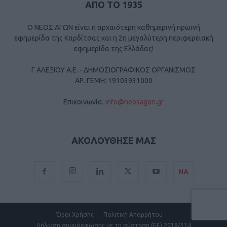
ΑΠΟ ΤΟ 1935
Ο ΝΕΟΣ ΑΓΩΝ είναι η αρχαιότερη καθημερινή πρωινή
εφημερίδα της Καρδίτσας και η 2η μεγαλύτερη περιφερειακή
εφημερίδα της Ελλάδας!
Γ ΑΛΕΞΙΟΥ Α.Ε. - ΔΗΜΟΣΙΟΓΡΑΦΙΚΟΣ ΟΡΓΑΝΙΣΜΟΣ
ΑΡ. ΓΕΜΗ: 19103931000
Επικοινωνία:
info@neosagon.gr
ΑΚΟΛΟΥΘΗΣΕ ΜΑΣ
ΝΑ
Όροι Χρήσης
Πολιτική Απορρήτου
Δήλωση συμμόρφωσης με τη σύσταση (ΕΕ) 2018/334