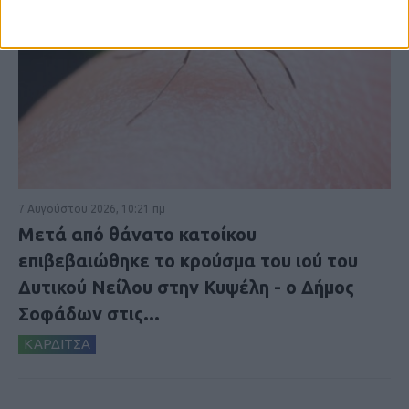
7 Αυγούστου 2026, 10:21 πμ
Μετά από θάνατο κατοίκου
επιβεβαιώθηκε το κρούσμα του ιού του
Δυτικού Νείλου στην Κυψέλη - ο Δήμος
Σοφάδων στις...
ΚΑΡΔΙΤΣΑ