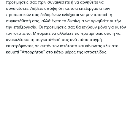
Όλες οι εξελίξεις στην περιοχή της
προτιμήσεις σας πριν συναινέσετε ή να αρνηθείτε να
Καρδίτσας και ευρύτερα της Θεσσαλίας
συναινέσετε.
Λάβετε υπόψη ότι κάποια επεξεργασία των
προσωπικών σας δεδομένων ενδέχεται να μην απαιτεί τη
συγκατάθεσή σας, αλλά έχετε το δικαίωμα να αρνηθείτε αυτήν
ΠΡΟΗΓΟΥΜΕΝΟ ΑΡΘΡΟ
ΕΠΟΜΕΝΟ ΑΡΘΡΟ
την επεξεργασία. Οι προτιμήσεις σας θα ισχύουν μόνο για αυτόν
Στο επίκεντρο η διαχείριση
Αποστρατεύτηκε ο
τον ιστότοπο. Μπορείτε να αλλάξετε τις προτιμήσεις σας ή να
του νερού, πώς θα
Καρδιτσιώτης
ανακαλέσετε τη συγκατάθεσή σας ανά πάσα στιγμή
ανταποκριθεί ο ΟΔΥΘ;
Αντιστράτηγος Δημήτριος
επιστρέφοντας σε αυτόν τον ιστότοπο και κάνοντας κλικ στο
Μπολομύτης
κουμπί "Απορρήτου" στο κάτω μέρος της ιστοσελίδας.
ΝΕΟΣ ΑΓΩΝ
https://neosagon.gr
Η Αρχαιότερη Καθημερινή Πρωινή Εφημερίδα της Καρδίτσας