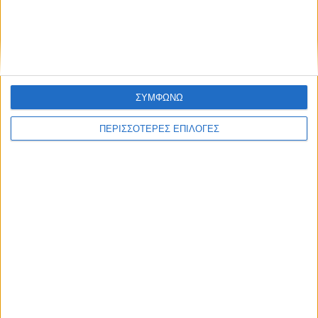
Χρειάζεται επισκευή
ΣΥΜΦΩΝΩ
ΠΕΡΙΣΣΟΤΕΡΕΣ ΕΠΙΛΟΓΕΣ
ΘΕΣΣΑΛΙΑ FM
ΑΚΟΥΣΤΕ ΖΩΝΤΑΝΑ
ΕΠΙΚΕΦΑΛΗΣ ΕΙΔΗΣΕΙΣ