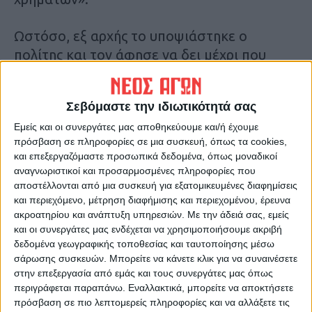
Ωστόσο, εξ αρχής το υποψιάστηκε ο
πολίτης και τον άφησε να δει μέχρι που
μπορεί να το… τραβήξει. Το συγκεκριμένο
τηλεφώνημα είναι ένα ακόμη από αυτά που
Σεβόμαστε την ιδιωτικότητά σας
γίνονται όλο αυτό το διάστημα με σκοπό
Εμείς και οι συνεργάτες μας αποθηκεύουμε και/ή έχουμε
την εξαπάτηση και την υπεξαίρεση
πρόσβαση σε πληροφορίες σε μια συσκευή, όπως τα cookies,
χρημάτων από πολίτες και της Καρδίτσας,
και επεξεργαζόμαστε προσωπικά δεδομένα, όπως μοναδικοί
οπότε συνιστάται προσοχή από όλους.
αναγνωριστικοί και προσαρμοσμένες πληροφορίες που
Δ.Γ.
αποστέλλονται από μια συσκευή για εξατομικευμένες διαφημίσεις
και περιεχόμενο, μέτρηση διαφήμισης και περιεχομένου, έρευνα
ακροατηρίου και ανάπτυξη υπηρεσιών.
Με την άδειά σας, εμείς
Τελευταίες Ειδήσεις Σήμερα
και οι συνεργάτες μας ενδέχεται να χρησιμοποιήσουμε ακριβή
δεδομένα γεωγραφικής τοποθεσίας και ταυτοποίησης μέσω
σάρωσης συσκευών. Μπορείτε να κάνετε κλικ για να συναινέσετε
Ακολούθησε την εφημερίδα ΝΕΟΣ
στην επεξεργασία από εμάς και τους συνεργάτες μας όπως
περιγράφεται παραπάνω. Εναλλακτικά, μπορείτε να αποκτήσετε
ΑΓΩΝ στο Google News!
πρόσβαση σε πιο λεπτομερείς πληροφορίες και να αλλάξετε τις