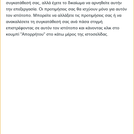
συγκατάθεσή σας, αλλά έχετε το δικαίωμα να αρνηθείτε αυτήν
ΝΕΟΣ ΑΓΩΝ
την επεξεργασία. Οι προτιμήσεις σας θα ισχύουν μόνο για αυτόν
τον ιστότοπο. Μπορείτε να αλλάξετε τις προτιμήσεις σας ή να
https://neosagon.gr
ανακαλέσετε τη συγκατάθεσή σας ανά πάσα στιγμή
Η Αρχαιότερη Καθημερινή Πρωινή Εφημερίδα της Καρδίτσας
επιστρέφοντας σε αυτόν τον ιστότοπο και κάνοντας κλικ στο
κουμπί "Απορρήτου" στο κάτω μέρος της ιστοσελίδας.
ΠΑΡΟΜΟΙΑ ΑΡΘΡΑ