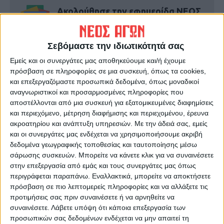
Ακολούθησε την εφημερίδα ΝΕΟΣ
ΑΓΩΝ στο Google News!
Όλες οι εξελίξεις στην περιοχή της
Σεβόμαστε την ιδιωτικότητά σας
Καρδίτσας και ευρύτερα της Θεσσαλίας
Εμείς και οι συνεργάτες μας αποθηκεύουμε και/ή έχουμε
πρόσβαση σε πληροφορίες σε μια συσκευή, όπως τα cookies,
ΠΡΟΗΓΟΥΜΕΝΟ ΑΡΘΡΟ
ΕΠΟΜΕΝΟ ΑΡΘΡΟ
και επεξεργαζόμαστε προσωπικά δεδομένα, όπως μοναδικοί
αναγνωριστικοί και προσαρμοσμένες πληροφορίες που
Σύνοδος Κορυφής του ΝΑΤΟ
Ηλίας Νικολακόπουλος: Σε
αποστέλλονται από μια συσκευή για εξατομικευμένες διαφημίσεις
- Μητσοτάκης: Το διάλογος
κατάσταση σοκ αυτόπτες
και περιεχόμενο, μέτρηση διαφήμισης και περιεχομένου, έρευνα
γιοκ το έχουμε ξανακούσει,
μάρτυρες περιγράφουν τις
ακροατηρίου και ανάπτυξη υπηρεσιών.
Με την άδειά σας, εμείς
πρέπει να συναντιόμαστε
τελευταίες στιγμές της ζωής
και οι συνεργάτες μας ενδέχεται να χρησιμοποιήσουμε ακριβή
του
δεδομένα γεωγραφικής τοποθεσίας και ταυτοποίησης μέσω
σάρωσης συσκευών. Μπορείτε να κάνετε κλικ για να συναινέσετε
στην επεξεργασία από εμάς και τους συνεργάτες μας όπως
περιγράφεται παραπάνω. Εναλλακτικά, μπορείτε να αποκτήσετε
πρόσβαση σε πιο λεπτομερείς πληροφορίες και να αλλάξετε τις
προτιμήσεις σας πριν συναινέσετε ή να αρνηθείτε να
συναινέσετε.
Λάβετε υπόψη ότι κάποια επεξεργασία των
προσωπικών σας δεδομένων ενδέχεται να μην απαιτεί τη