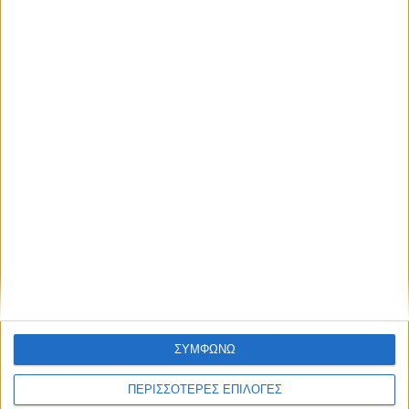
ΑΘΛΗΤΙΚΑ
Επιστρέφει στην ΑΣΑ μετά από 21 χρόνια
ο Τάκης Κουτσονάσιος!
ΘΕΣΣΑΛΙΑ FM
ΣΥΜΦΩΝΩ
ΑΚΟΥΣΤΕ ΖΩΝΤΑΝΑ
ΠΕΡΙΣΣΟΤΕΡΕΣ ΕΠΙΛΟΓΕΣ