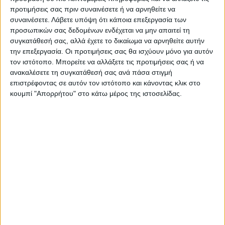
Όλες οι εξελίξεις στην περιοχή της
προτιμήσεις σας πριν συναινέσετε ή να αρνηθείτε να
Καρδίτσας και ευρύτερα της Θεσσαλίας
συναινέσετε.
Λάβετε υπόψη ότι κάποια επεξεργασία των
προσωπικών σας δεδομένων ενδέχεται να μην απαιτεί τη
συγκατάθεσή σας, αλλά έχετε το δικαίωμα να αρνηθείτε αυτήν
ΠΡΟΗΓΟΥΜΕΝΟ ΑΡΘΡΟ
ΕΠΟΜΕΝΟ ΑΡΘΡΟ
την επεξεργασία. Οι προτιμήσεις σας θα ισχύουν μόνο για αυτόν
Ξημερώματα Κυριακής πάμε
Πιθανώς τέλος Απριλίου η
τον ιστότοπο. Μπορείτε να αλλάξετε τις προτιμήσεις σας ή να
μία ώρα μπροστά
ολοκλήρωση του
ανακαλέσετε τη συγκατάθεσή σας ανά πάσα στιγμή
περιφερειακού δακτυλίου
επιστρέφοντας σε αυτόν τον ιστότοπο και κάνοντας κλικ στο
στην Καρδίτσα (φωτο)
κουμπί "Απορρήτου" στο κάτω μέρος της ιστοσελίδας.
ΝΕΟΣ ΑΓΩΝ
https://neosagon.gr
Η Αρχαιότερη Καθημερινή Πρωινή Εφημερίδα της Καρδίτσας