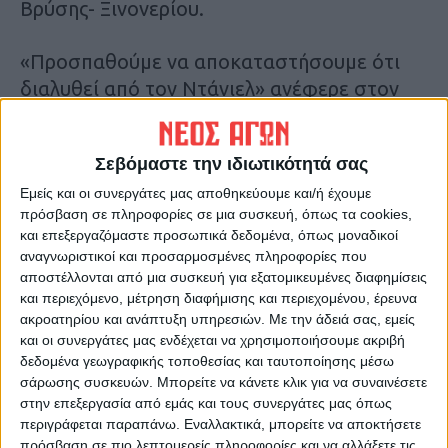
Βρύσης- Ξινονερίου.
«Προσπαθούμε να αποκαταστήσουμε ότι
διαλυθεί από τον Ντάνιελ» ανέφερε στον
Νέο Αγώνα
ο Αντιπεριφερειάρχης Π.Ε.
Καρδίτσας Κώστας Τέλιος. Υπογράμμισε ότι
Σεβόμαστε την ιδιωτικότητά σας
οι ζημιές είναι εκτεταμένες τόσο στο οδικό
Εμείς και οι συνεργάτες μας αποθηκεύουμε και/ή έχουμε
κύκλωμα όσο και στις υπόλοιπες υποδομές
πρόσβαση σε πληροφορίες σε μια συσκευή, όπως τα cookies,
στο Νομό και η Περιφέρεια προσπαθεί με
και επεξεργαζόμαστε προσωπικά δεδομένα, όπως μοναδικοί
κάθε τρόπο να προχωρήσει σε
αναγνωριστικοί και προσαρμοσμένες πληροφορίες που
αποκαταστάσεις.
αποστέλλονται από μια συσκευή για εξατομικευμένες διαφημίσεις
και περιεχόμενο, μέτρηση διαφήμισης και περιεχομένου, έρευνα
ακροατηρίου και ανάπτυξη υπηρεσιών.
Με την άδειά σας, εμείς
Τελευταίες Ειδήσεις Σήμερα
και οι συνεργάτες μας ενδέχεται να χρησιμοποιήσουμε ακριβή
δεδομένα γεωγραφικής τοποθεσίας και ταυτοποίησης μέσω
σάρωσης συσκευών. Μπορείτε να κάνετε κλικ για να συναινέσετε
Ακολούθησε την εφημερίδα ΝΕΟΣ
στην επεξεργασία από εμάς και τους συνεργάτες μας όπως
περιγράφεται παραπάνω. Εναλλακτικά, μπορείτε να αποκτήσετε
ΑΓΩΝ στο Google News!
πρόσβαση σε πιο λεπτομερείς πληροφορίες και να αλλάξετε τις