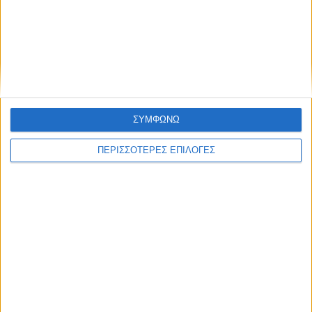
ΚΑΡΔΙΤΣΑ
Άρχισε η ιερακοθηρία στο Παυσίλυπο για
τα κορακοειδή (ΒΙΝΤΕΟ)
ΣΥΜΦΩΝΩ
ΠΕΡΙΣΣΟΤΕΡΕΣ ΕΠΙΛΟΓΕΣ
ΘΕΣΣΑΛΙΑ FM
ΑΚΟΥΣΤΕ ΖΩΝΤΑΝΑ