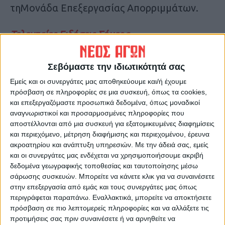
τηΜονάδα Επεξεργασίας Απορριμμάτων.
Τελευταίες Ειδήσεις Σήμερα
Σεβόμαστε την ιδιωτικότητά σας
Ακολούθησε την εφημερίδα ΝΕΟΣ
Εμείς και οι συνεργάτες μας αποθηκεύουμε και/ή έχουμε
ΑΓΩΝ στο Google News!
πρόσβαση σε πληροφορίες σε μια συσκευή, όπως τα cookies,
Όλες οι εξελίξεις στην περιοχή της
και επεξεργαζόμαστε προσωπικά δεδομένα, όπως μοναδικοί
Καρδίτσας και ευρύτερα της Θεσσαλίας
αναγνωριστικοί και προσαρμοσμένες πληροφορίες που
αποστέλλονται από μια συσκευή για εξατομικευμένες διαφημίσεις
και περιεχόμενο, μέτρηση διαφήμισης και περιεχομένου, έρευνα
ΠΡΟΗΓΟΥΜΕΝΟ ΑΡΘΡΟ
ΕΠΟΜΕΝΟ ΑΡΘΡΟ
ακροατηρίου και ανάπτυξη υπηρεσιών.
Με την άδειά σας, εμείς
ΗΠΑ: Αδέρφια από την
Πρωινό μαγκαζίνο 30/1/2024
και οι συνεργάτες μας ενδέχεται να χρησιμοποιήσουμε ακριβή
Αστόρια ετοίμαζαν επιθέσεις
δεδομένα γεωγραφικής τοποθεσίας και ταυτοποίησης μέσω
– Το οπλοστάσιο και η λίστα
σάρωσης συσκευών. Μπορείτε να κάνετε κλικ για να συναινέσετε
με τους στόχους
στην επεξεργασία από εμάς και τους συνεργάτες μας όπως
περιγράφεται παραπάνω. Εναλλακτικά, μπορείτε να αποκτήσετε
πρόσβαση σε πιο λεπτομερείς πληροφορίες και να αλλάξετε τις
προτιμήσεις σας πριν συναινέσετε ή να αρνηθείτε να