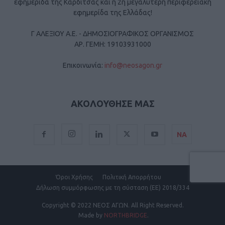
εφημερίδα της Καρδίτσας και η 2η μεγαλύτερη περιφερειακή
εφημερίδα της Ελλάδας!
Γ ΑΛΕΞΙΟΥ Α.Ε. - ΔΗΜΟΣΙΟΓΡΑΦΙΚΟΣ ΟΡΓΑΝΙΣΜΟΣ
ΑΡ. ΓΕΜΗ: 19103931000
Επικοινωνία:
info@neosagon.gr
ΑΚΟΛΟΥΘΗΣΕ ΜΑΣ
ΝΑ
Όροι Χρήσης
Πολιτική Απορρήτου
Δήλωση συμμόρφωσης με τη σύσταση (ΕΕ) 2018/334
Copyright
© 2022 ΝΕΟΣ ΑΓΩΝ.
All Right Reserved.
Made by
NORTHBRIDGE
.