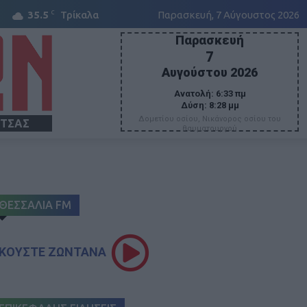
C
35.5
Τρίκαλα
Παρασκευή, 7 Αύγουστος 2026
Παρασκευή
7
Αυγούστου 2026
Ανατολή:
6:33 πμ
Δύση:
8:28 μμ
Δομετίου οσίου, Νικάνορος οσίου του
ΙΤΣΑΣ
θαυματουργού
ΘΕΣΣΑΛΙΑ FM
ΚΟΥΣΤΕ ΖΩΝΤΑΝΑ