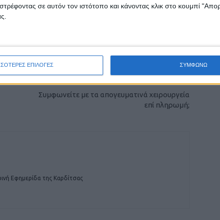
στρέφοντας σε αυτόν τον ιστότοπο και κάνοντας κλικ στο κουμπί "Απ
ς.
ρίδα ΝΕΟΣ ΑΓΩΝ στο Google News!
οχή της Καρδίτσας και ευρύτερα της Θεσσαλίας
ΣΣΟΤΕΡΕΣ ΕΠΙΛΟΓΕΣ
ΣΥΜΦΩΝΩ
ΕΠΟΜΕΝΟ ΑΡΘΡΟ
Συμφωνείτε με τα απογευματινά χειρουργεία
επί πληρωμή;
ινή Εφημερίδα της Καρδίτσας