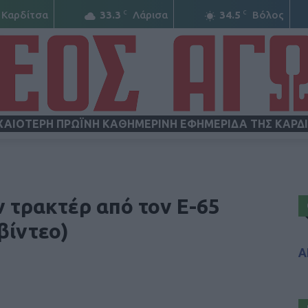
C
C
Καρδίτσα
33.3
Λάρισα
34.5
Βόλος
ΧΑΙΟΤΕΡΗ ΠΡΩΪΝΗ ΚΑΘΗΜΕΡΙΝΗ ΕΦΗΜΕΡΙΔΑ ΤΗΣ ΚΑΡΔ
ΝΕΟΣ
 τρακτέρ από τον Ε-65
βίντεο)
Α
ΑΓΩΝ