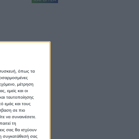
 συσκευή, όπως τα
προσαρμοσμένες
ιεχόμενο, μέτρηση
ς, εμείς και οι
και ταυτοποίησης
ό εμάς και τους
σβαση σε πιο
τε να συναινέσετε.
αιτεί τη
εις σας θα ισχύουν
 τη συγκατάθεσή σας