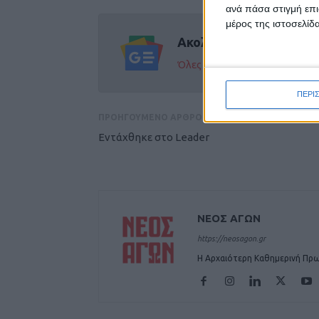
ανά πάσα στιγμή επι
μέρος της ιστοσελίδα
Ακολούθησε την εφημε
Όλες οι εξελίξεις στην περι
ΠΕΡΙ
ΠΡΟΗΓΟΥΜΕΝΟ ΑΡΘΡΟ
Εντάχθηκε στο Leader
ΝΕΟΣ ΑΓΩΝ
https://neosagon.gr
Η Αρχαιότερη Καθημερινή Πρω