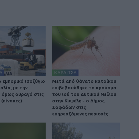
Α
ΚΑΡΔΙΤΣΑ
ο εμπορικό ισοζύγιο
Μετά από θάνατο κατοίκου
αλία, με την
επιβεβαιώθηκε το κρούσμα
 όμως ουραγό στις
του ιού του Δυτικού Νείλου
(πίνακες)
στην Κυψέλη - ο Δήμος
Σοφάδων στις
επηρεαζόμενες περιοχές